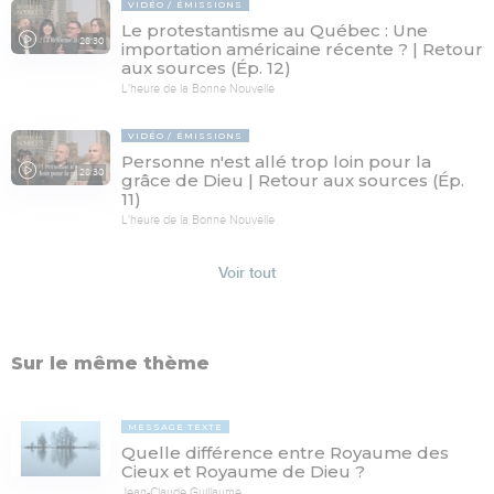
VIDÉO
ÉMISSIONS
Le protestantisme au Québec : Une
28:30
importation américaine récente ? | Retour
aux sources (Ép. 12)
L'heure de la Bonne Nouvelle
VIDÉO
ÉMISSIONS
Personne n'est allé trop loin pour la
28:30
grâce de Dieu | Retour aux sources (Ép.
11)
L'heure de la Bonne Nouvelle
Voir tout
Sur le même thème
MESSAGE TEXTE
Quelle différence entre Royaume des
Cieux et Royaume de Dieu ?
Jean-Claude Guillaume