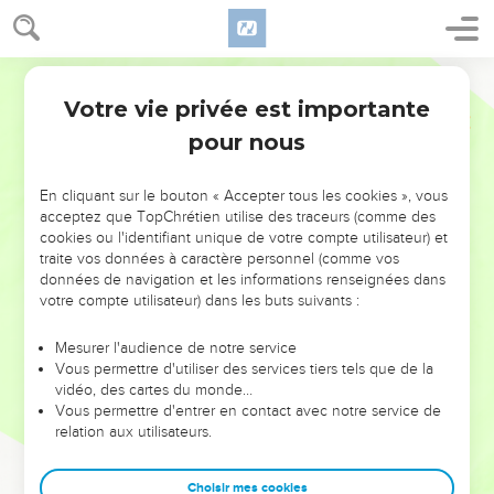
Votre vie privée est importante
pour nous
NE MANQUEZ PAS L’ÉVÉNEMENT
En cliquant sur le bouton « Accepter tous les cookies », vous
DE L’ANNÉE !
acceptez que TopChrétien utilise des traceurs (comme des
cookies ou l'identifiant unique de votre compte utilisateur) et
ET SI LEURS ERREURS POUVAIENT VOUS ÉVITER LES
traite vos données à caractère personnel (comme vos
VOTRES ?
données de navigation et les informations renseignées dans
votre compte utilisateur) dans les buts suivants :
On admire souvent les leaders pour leurs réussites, leur impact,
leur foi ou leur vision. Mais on voit moins les doutes, les erreurs
Mesurer l'audience de notre service
Vous permettre d'utiliser des services tiers tels que de la
et les saisons difficiles qu'ils ont traversés, alors même que ce
vidéo, des cartes du monde…
sont elles qui les ont façonnés.
Vous permettre d'entrer en contact avec notre service de
relation aux utilisateurs.
Dans cette conférence, leaders, entrepreneurs, et responsables
reviennent sur les erreurs marquantes de leur parcours et les
clés pour avancer avec plus de sagesse afin que leurs erreurs
Choisir mes cookies