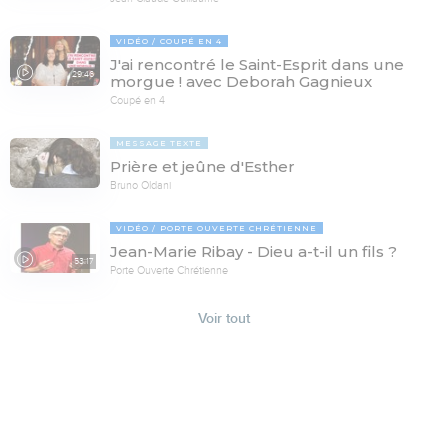
VIDÉO
COUPÉ EN 4
J'ai rencontré le Saint-Esprit dans une
29:46
morgue ! avec Deborah Gagnieux
Coupé en 4
MESSAGE TEXTE
Prière et jeûne d'Esther
Bruno Oldani
VIDÉO
PORTE OUVERTE CHRÉTIENNE
Jean-Marie Ribay - Dieu a-t-il un fils ?
53:17
Porte Ouverte Chrétienne
Voir tout