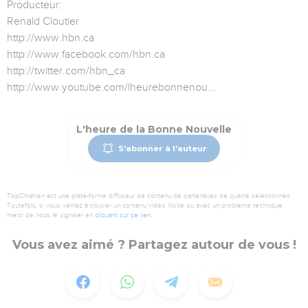
Producteur:
Renald Cloutier
http://www.hbn.ca
http://www.facebook.com/hbn.ca
http://twitter.com/hbn_ca
http://www.youtube.com/lheurebonnenou...
L'heure de la Bonne Nouvelle
S'abonner à l'auteur
TopChrétien est une plate-forme diffuseur de contenu de partenaires de qualité sélectionnés.
Toutefois, si vous veniez à trouver un contenu vidéo illicite ou avec un problème technique,
merci de nous le signaler en
cliquant sur ce lien
.
Vous avez aimé ? Partagez autour de vous !