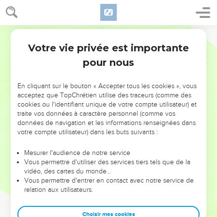
Votre vie privée est importante
pour nous
NE MANQUEZ PAS L’ÉVÉNEMENT
En cliquant sur le bouton « Accepter tous les cookies », vous
DE L’ANNÉE !
acceptez que TopChrétien utilise des traceurs (comme des
cookies ou l'identifiant unique de votre compte utilisateur) et
ET SI LEURS ERREURS POUVAIENT VOUS ÉVITER LES
traite vos données à caractère personnel (comme vos
VOTRES ?
données de navigation et les informations renseignées dans
votre compte utilisateur) dans les buts suivants :
On admire souvent les leaders pour leurs réussites, leur impact,
leur foi ou leur vision. Mais on voit moins les doutes, les erreurs
Mesurer l'audience de notre service
Vous permettre d'utiliser des services tiers tels que de la
et les saisons difficiles qu'ils ont traversés, alors même que ce
vidéo, des cartes du monde…
sont elles qui les ont façonnés.
Vous permettre d'entrer en contact avec notre service de
relation aux utilisateurs.
Dans cette conférence, leaders, entrepreneurs, et responsables
reviennent sur les erreurs marquantes de leur parcours et les
clés pour avancer avec plus de sagesse afin que leurs erreurs
Choisir mes cookies