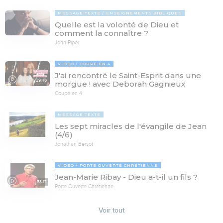
MESSAGE TEXTE
ENSEIGNEMENTS BIBLIQUES
Quelle est la volonté de Dieu et
comment la connaître ?
John Piper
VIDÉO
COUPÉ EN 4
J'ai rencontré le Saint-Esprit dans une
29:46
morgue ! avec Deborah Gagnieux
Coupé en 4
MESSAGE TEXTE
Les sept miracles de l'évangile de Jean
(4/6)
Jonathan Bersot
VIDÉO
PORTE OUVERTE CHRÉTIENNE
Jean-Marie Ribay - Dieu a-t-il un fils ?
53:17
Porte Ouverte Chrétienne
Voir tout