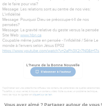
de le faire pour vrai?
Message: Les relations sont au centre de nos vies:
L'infidélité
Message: Pourquoi Dieu se préoccupe-t-Il de nos
pensées?
Message: La gravité relative du geste versus la pensée
Site Web:
www.hbn.ca
Coupable même juste en pensée - l'infidélité / Série Le
monde à l'envers selon Jésus EP02
https://www.youtube.com/watch?v=2aPh3X2r7N0&t=17s
L'heure de la Bonne Nouvelle
S'abonner à l'auteur
TopChrétien est une plate-forme diffuseur de contenu de partenaires de qualité sélectionnés.
Toutefois, si vous veniez à trouver un contenu vidéo illicite ou avec un problème technique,
merci de nous le signaler en
cliquant sur ce lien
.
Vous avez aimé ? Partagez autour de vous !