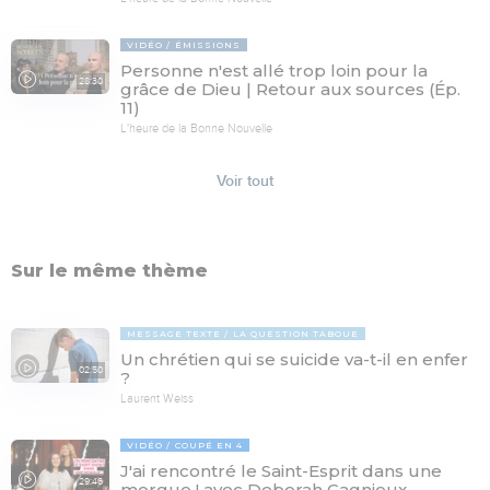
VIDÉO
ÉMISSIONS
Personne n'est allé trop loin pour la
28:30
grâce de Dieu | Retour aux sources (Ép.
11)
L'heure de la Bonne Nouvelle
Voir tout
Sur le même thème
MESSAGE TEXTE
LA QUESTION TABOUE
Un chrétien qui se suicide va-t-il en enfer
02:50
?
Laurent Weiss
VIDÉO
COUPÉ EN 4
J'ai rencontré le Saint-Esprit dans une
29:46
morgue ! avec Deborah Gagnieux