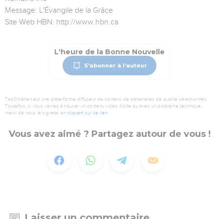
Message: L'Évangile de la Grâce
Site Web HBN: http://www.hbn.ca
L'heure de la Bonne Nouvelle
S'abonner à l'auteur
TopChrétien est une plate-forme diffuseur de contenu de partenaires de qualité sélectionnés.
Toutefois, si vous veniez à trouver un contenu vidéo illicite ou avec un problème technique,
merci de nous le signaler en
cliquant sur ce lien
.
Vous avez aimé ? Partagez autour de vous !
Laisser un commentaire