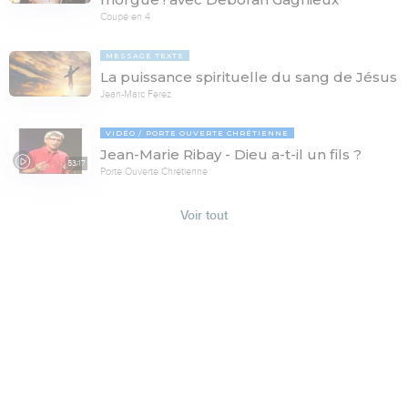
Coupé en 4
MESSAGE TEXTE
La puissance spirituelle du sang de Jésus
Jean-Marc Ferez
VIDÉO
PORTE OUVERTE CHRÉTIENNE
Jean-Marie Ribay - Dieu a-t-il un fils ?
53:17
Porte Ouverte Chrétienne
Voir tout