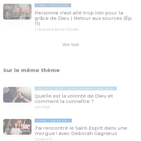
VIDÉO
ÉMISSIONS
Personne n'est allé trop loin pour la
28:30
grâce de Dieu | Retour aux sources (Ép.
11)
L'heure de la Bonne Nouvelle
Voir tout
Sur le même thème
MESSAGE TEXTE
ENSEIGNEMENTS BIBLIQUES
Quelle est la volonté de Dieu et
comment la connaître ?
John Piper
VIDÉO
COUPÉ EN 4
J'ai rencontré le Saint-Esprit dans une
29:46
morgue ! avec Deborah Gagnieux
Coupé en 4