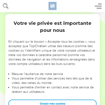
Votre vie privée est importante
pour nous
NE MANQUEZ PAS L’ÉVÉNEMENT
En cliquant sur le bouton « Accepter tous les cookies », vous
DE L’ANNÉE !
acceptez que TopChrétien utilise des traceurs (comme des
cookies ou l'identifiant unique de votre compte utilisateur) et
ET SI LEURS ERREURS POUVAIENT VOUS ÉVITER LES
traite vos données à caractère personnel (comme vos
VOTRES ?
données de navigation et les informations renseignées dans
votre compte utilisateur) dans les buts suivants :
On admire souvent les leaders pour leurs réussites, leur impact,
leur foi ou leur vision. Mais on voit moins les doutes, les erreurs
Mesurer l'audience de notre service
Vous permettre d'utiliser des services tiers tels que de la
et les saisons difficiles qu'ils ont traversés, alors même que ce
vidéo, des cartes du monde…
sont elles qui les ont façonnés.
Vous permettre d'entrer en contact avec notre service de
relation aux utilisateurs.
Dans cette conférence, leaders, entrepreneurs, et responsables
reviennent sur les erreurs marquantes de leur parcours et les
clés pour avancer avec plus de sagesse afin que leurs erreurs
Choisir mes cookies