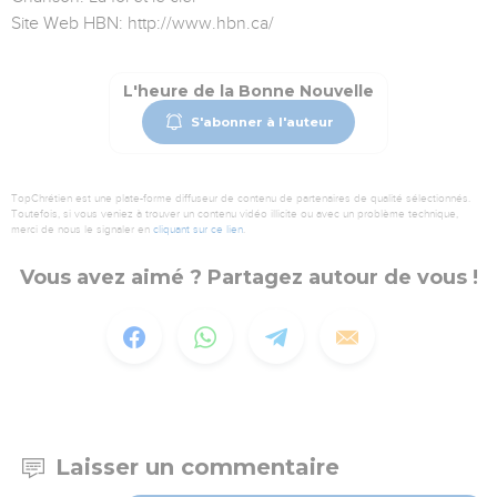
Site Web HBN: http://www.hbn.ca/
L'heure de la Bonne Nouvelle
S'abonner à l'auteur
TopChrétien est une plate-forme diffuseur de contenu de partenaires de qualité sélectionnés.
Toutefois, si vous veniez à trouver un contenu vidéo illicite ou avec un problème technique,
merci de nous le signaler en
cliquant sur ce lien
.
Vous avez aimé ? Partagez autour de vous !
Laisser un commentaire