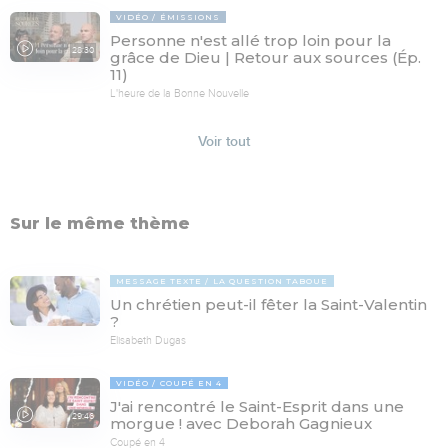
VIDÉO
ÉMISSIONS
Personne n'est allé trop loin pour la
28:30
grâce de Dieu | Retour aux sources (Ép.
11)
L'heure de la Bonne Nouvelle
Voir tout
Sur le même thème
MESSAGE TEXTE
LA QUESTION TABOUE
Un chrétien peut-il fêter la Saint-Valentin
?
Elisabeth Dugas
VIDÉO
COUPÉ EN 4
J'ai rencontré le Saint-Esprit dans une
29:46
morgue ! avec Deborah Gagnieux
Coupé en 4