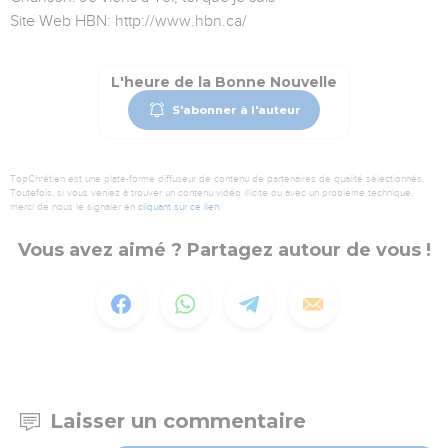
Site Web HBN: http://www.hbn.ca/
L'heure de la Bonne Nouvelle
S'abonner à l'auteur
TopChrétien est une plate-forme diffuseur de contenu de partenaires de qualité sélectionnés.
Toutefois, si vous veniez à trouver un contenu vidéo illicite ou avec un problème technique,
merci de nous le signaler en
cliquant sur ce lien
.
Vous avez aimé ? Partagez autour de vous !
Laisser un commentaire