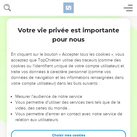
Votre vie privée est importante
pour nous
NE MANQUEZ PAS L’ÉVÉNEMENT
En cliquant sur le bouton « Accepter tous les cookies », vous
DE L’ANNÉE !
acceptez que TopChrétien utilise des traceurs (comme des
cookies ou l'identifiant unique de votre compte utilisateur) et
ET SI LEURS ERREURS POUVAIENT VOUS ÉVITER LES
traite vos données à caractère personnel (comme vos
VOTRES ?
données de navigation et les informations renseignées dans
votre compte utilisateur) dans les buts suivants :
On admire souvent les leaders pour leurs réussites, leur impact,
leur foi ou leur vision. Mais on voit moins les doutes, les erreurs
Mesurer l'audience de notre service
Vous permettre d'utiliser des services tiers tels que de la
et les saisons difficiles qu'ils ont traversés, alors même que ce
vidéo, des cartes du monde…
sont elles qui les ont façonnés.
Vous permettre d'entrer en contact avec notre service de
relation aux utilisateurs.
Dans cette conférence, leaders, entrepreneurs, et responsables
reviennent sur les erreurs marquantes de leur parcours et les
clés pour avancer avec plus de sagesse afin que leurs erreurs
Choisir mes cookies