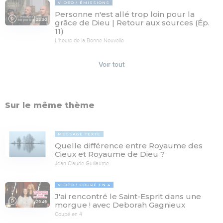
VIDÉO
ÉMISSIONS
Personne n'est allé trop loin pour la
28:30
grâce de Dieu | Retour aux sources (Ép.
11)
L'heure de la Bonne Nouvelle
Voir tout
Sur le même thème
MESSAGE TEXTE
Quelle différence entre Royaume des
Cieux et Royaume de Dieu ?
Jean-Claude Guillaume
VIDÉO
COUPÉ EN 4
J'ai rencontré le Saint-Esprit dans une
29:46
morgue ! avec Deborah Gagnieux
Coupé en 4