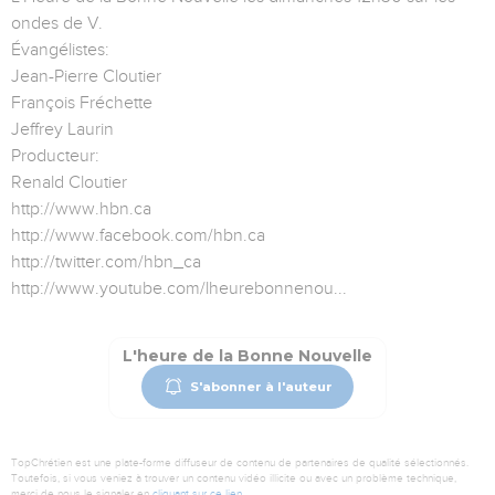
ondes de V.
Évangélistes:
Jean-Pierre Cloutier
François Fréchette
Jeffrey Laurin
Producteur:
Renald Cloutier
http://www.hbn.ca
http://www.facebook.com/hbn.ca
http://twitter.com/hbn_ca
http://www.youtube.com/lheurebonnenou...
L'heure de la Bonne Nouvelle
S'abonner à l'auteur
TopChrétien est une plate-forme diffuseur de contenu de partenaires de qualité sélectionnés.
Toutefois, si vous veniez à trouver un contenu vidéo illicite ou avec un problème technique,
merci de nous le signaler en
cliquant sur ce lien
.