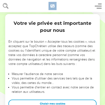
Votre vie privée est importante
pour nous
NE MANQUEZ PAS L’ÉVÉNEMENT
En cliquant sur le bouton « Accepter tous les cookies », vous
DE L’ANNÉE !
acceptez que TopChrétien utilise des traceurs (comme des
cookies ou l'identifiant unique de votre compte utilisateur) et
ET SI LEURS ERREURS POUVAIENT VOUS ÉVITER LES
traite vos données à caractère personnel (comme vos
VOTRES ?
données de navigation et les informations renseignées dans
votre compte utilisateur) dans les buts suivants :
On admire souvent les leaders pour leurs réussites, leur impact,
leur foi ou leur vision. Mais on voit moins les doutes, les erreurs
Mesurer l'audience de notre service
Vous permettre d'utiliser des services tiers tels que de la
et les saisons difficiles qu'ils ont traversés, alors même que ce
vidéo, des cartes du monde…
sont elles qui les ont façonnés.
Vous permettre d'entrer en contact avec notre service de
relation aux utilisateurs.
Dans cette conférence, leaders, entrepreneurs, et responsables
reviennent sur les erreurs marquantes de leur parcours et les
clés pour avancer avec plus de sagesse afin que leurs erreurs
Choisir mes cookies