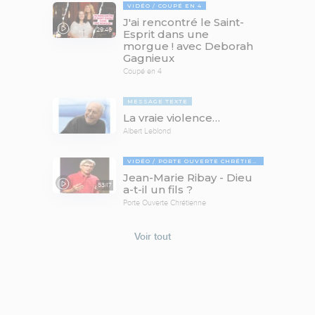
VIDÉO
COUPÉ EN 4
J'ai rencontré le Saint-
29:46
Esprit dans une
morgue ! avec Deborah
Gagnieux
Coupé en 4
MESSAGE TEXTE
La vraie violence…
Albert Leblond
VIDÉO
PORTE OUVERTE CHRÉTIENNE
Jean-Marie Ribay - Dieu
53:17
a-t-il un fils ?
Porte Ouverte Chrétienne
Voir tout