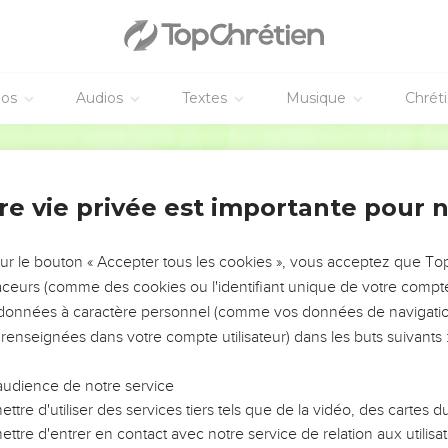
éos
Audios
Textes
Musique
Chrét
re vie privée est importante pour 
NEMENT DE L’ANNÉE !
ÉVITER LES VOTRES ?
sur le bouton « Accepter tous les cookies », vous acceptez que T
traceurs (comme des cookies ou l'identifiant unique de votre compte 
tes, leur impact, leur foi ou leur vision. Mais on voit
s données à caractère personnel (comme vos données de navigatio
fficiles qu'ils ont traversés, alors même que ce sont
 renseignées dans votre compte utilisateur) dans les buts suivants 
audience de notre service
s, et responsables reviennent sur les erreurs
 avancer avec plus de sagesse afin que leurs erreurs
ttre d'utiliser des services tiers tels que de la vidéo, des cartes
un ministère, une équipe, un groupe ou une famille,
ttre d'entrer en contact avec notre service de relation aux utilisat