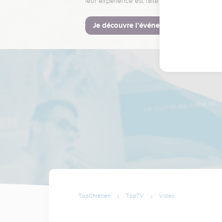
leur expérience est faite pour vous.
Je découvre l’événement
TopChrétien
TopTV
Vidéo