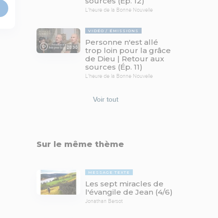
sources (Ép. 12)
L'heure de la Bonne Nouvelle
VIDÉO
ÉMISSIONS
Personne n'est allé
28:30
trop loin pour la grâce
de Dieu | Retour aux
sources (Ép. 11)
L'heure de la Bonne Nouvelle
Voir tout
Sur le même thème
MESSAGE TEXTE
Les sept miracles de
l'évangile de Jean (4/6)
Jonathan Bersot