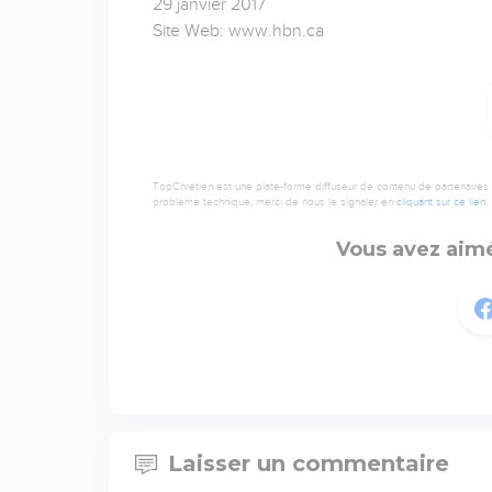
29 janvier 2017
Site Web: www.hbn.ca
TopChrétien est une plate-forme diffuseur de contenu de partenaires de
problème technique, merci de nous le signaler en
cliquant sur ce lien
.
Vous avez aimé
Laisser un commentaire