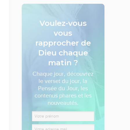
Voulez-vous
vous
rapprocher de
Dieu
chaque
matin ?
Chaque jour, découvrez
le verset du jour, la
Pensée du Jour, les
contenus phares et les
nouveautés.