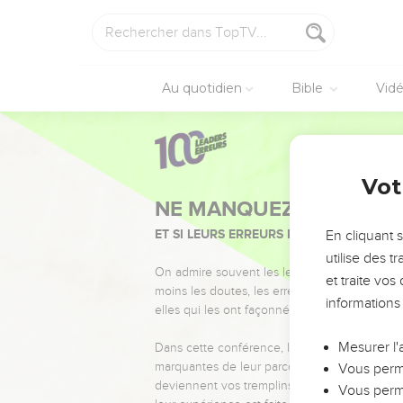
Au quotidien
Bible
Vid
Vot
NE MANQUEZ PAS L’ÉVÉ
ET SI LEURS ERREURS POUVAIENT VOUS 
En cliquant 
utilise des 
On admire souvent les leaders pour leurs réussi
et traite vo
moins les doutes, les erreurs et les saisons di
informations
elles qui les ont façonnés.
Mesurer l'
Dans cette conférence, leaders, entrepreneur
marquantes de leur parcours et les clés pour
Vous perme
deviennent vos tremplins. Que vous guidiez 
Vous perme