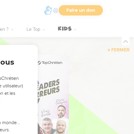
Faire un don
ien ?
Le Top
FERMER
nous
opChrétien
utilisateur)
n et les
:
 du monde…
eurs.