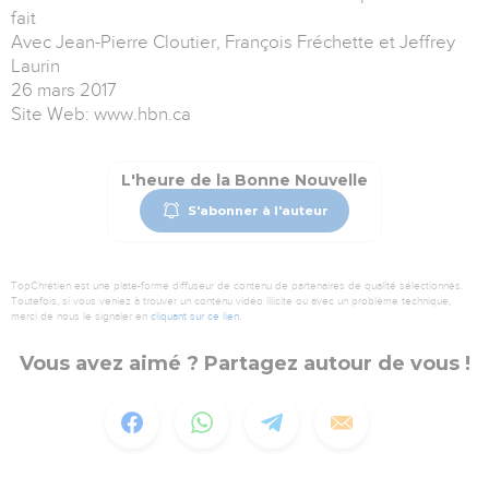
fait
Avec Jean-Pierre Cloutier, François Fréchette et Jeffrey
Laurin
26 mars 2017
Site Web: www.hbn.ca
L'heure de la Bonne Nouvelle
S'abonner à l'auteur
TopChrétien est une plate-forme diffuseur de contenu de partenaires de qualité sélectionnés.
Toutefois, si vous veniez à trouver un contenu vidéo illicite ou avec un problème technique,
merci de nous le signaler en
cliquant sur ce lien
.
Vous avez aimé ? Partagez autour de vous !