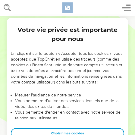
Votre vie privée est importante
pour nous
NE MANQUEZ PAS L’ÉVÉNEMENT
En cliquant sur le bouton « Accepter tous les cookies », vous
DE L’ANNÉE !
acceptez que TopChrétien utilise des traceurs (comme des
cookies ou l'identifiant unique de votre compte utilisateur) et
ET SI LEURS ERREURS POUVAIENT VOUS ÉVITER LES
traite vos données à caractère personnel (comme vos
VOTRES ?
données de navigation et les informations renseignées dans
votre compte utilisateur) dans les buts suivants :
On admire souvent les leaders pour leurs réussites, leur impact,
leur foi ou leur vision. Mais on voit moins les doutes, les erreurs
Mesurer l'audience de notre service
Vous permettre d'utiliser des services tiers tels que de la
et les saisons difficiles qu'ils ont traversés, alors même que ce
vidéo, des cartes du monde…
sont elles qui les ont façonnés.
Vous permettre d'entrer en contact avec notre service de
relation aux utilisateurs.
Dans cette conférence, leaders, entrepreneurs, et responsables
reviennent sur les erreurs marquantes de leur parcours et les
clés pour avancer avec plus de sagesse afin que leurs erreurs
Choisir mes cookies