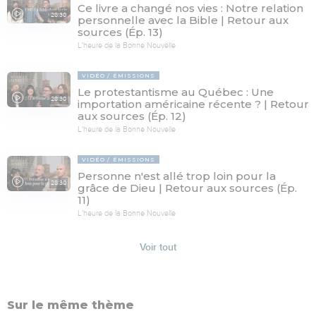
Ce livre a changé nos vies : Notre relation
28:30
personnelle avec la Bible | Retour aux
sources (Ép. 13)
L'heure de la Bonne Nouvelle
VIDÉO
ÉMISSIONS
Le protestantisme au Québec : Une
28:30
importation américaine récente ? | Retour
aux sources (Ép. 12)
L'heure de la Bonne Nouvelle
VIDÉO
ÉMISSIONS
Personne n'est allé trop loin pour la
28:30
grâce de Dieu | Retour aux sources (Ép.
11)
L'heure de la Bonne Nouvelle
Voir tout
Sur le même thème