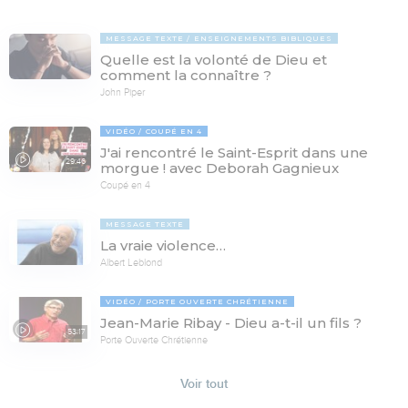
MESSAGE TEXTE
ENSEIGNEMENTS BIBLIQUES
Quelle est la volonté de Dieu et
comment la connaître ?
John Piper
VIDÉO
COUPÉ EN 4
J'ai rencontré le Saint-Esprit dans une
29:46
morgue ! avec Deborah Gagnieux
Coupé en 4
MESSAGE TEXTE
La vraie violence…
Albert Leblond
VIDÉO
PORTE OUVERTE CHRÉTIENNE
Jean-Marie Ribay - Dieu a-t-il un fils ?
53:17
Porte Ouverte Chrétienne
Voir tout