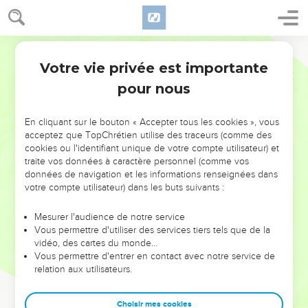
Votre vie privée est importante
pour nous
NE MANQUEZ PAS L’ÉVÉNEMENT
En cliquant sur le bouton « Accepter tous les cookies », vous
DE L’ANNÉE !
acceptez que TopChrétien utilise des traceurs (comme des
cookies ou l'identifiant unique de votre compte utilisateur) et
ET SI LEURS ERREURS POUVAIENT VOUS ÉVITER LES
traite vos données à caractère personnel (comme vos
VOTRES ?
données de navigation et les informations renseignées dans
votre compte utilisateur) dans les buts suivants :
On admire souvent les leaders pour leurs réussites, leur impact,
leur foi ou leur vision. Mais on voit moins les doutes, les erreurs
Mesurer l'audience de notre service
Vous permettre d'utiliser des services tiers tels que de la
et les saisons difficiles qu'ils ont traversés, alors même que ce
vidéo, des cartes du monde…
sont elles qui les ont façonnés.
Vous permettre d'entrer en contact avec notre service de
relation aux utilisateurs.
Dans cette conférence, leaders, entrepreneurs, et responsables
reviennent sur les erreurs marquantes de leur parcours et les
clés pour avancer avec plus de sagesse afin que leurs erreurs
Choisir mes cookies