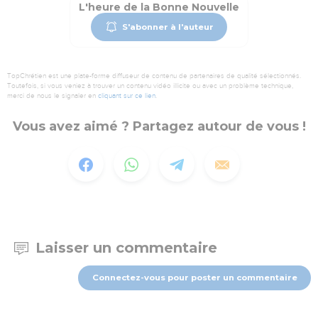
L'heure de la Bonne Nouvelle
S'abonner à l'auteur
TopChrétien est une plate-forme diffuseur de contenu de partenaires de qualité sélectionnés.
Toutefois, si vous veniez à trouver un contenu vidéo illicite ou avec un problème technique,
merci de nous le signaler en
cliquant sur ce lien
.
Vous avez aimé ? Partagez autour de vous !
Laisser un commentaire
Connectez-vous pour poster un commentaire