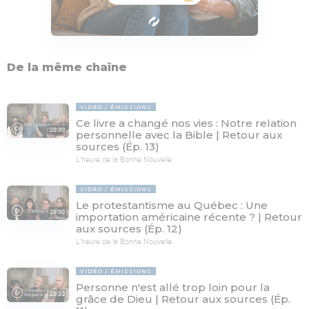
De la même chaîne
VIDÉO
ÉMISSIONS
Ce livre a changé nos vies : Notre relation
28:30
personnelle avec la Bible | Retour aux
sources (Ép. 13)
L'heure de la Bonne Nouvelle
VIDÉO
ÉMISSIONS
Le protestantisme au Québec : Une
28:30
importation américaine récente ? | Retour
aux sources (Ép. 12)
L'heure de la Bonne Nouvelle
VIDÉO
ÉMISSIONS
Personne n'est allé trop loin pour la
28:30
grâce de Dieu | Retour aux sources (Ép.