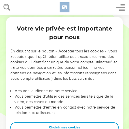
Votre vie privée est importante
pour nous
NE MANQUEZ PAS L’ÉVÉNEMENT
En cliquant sur le bouton « Accepter tous les cookies », vous
DE L’ANNÉE !
acceptez que TopChrétien utilise des traceurs (comme des
cookies ou l'identifiant unique de votre compte utilisateur) et
ET SI LEURS ERREURS POUVAIENT VOUS ÉVITER LES
traite vos données à caractère personnel (comme vos
VOTRES ?
données de navigation et les informations renseignées dans
votre compte utilisateur) dans les buts suivants :
On admire souvent les leaders pour leurs réussites, leur impact,
leur foi ou leur vision. Mais on voit moins les doutes, les erreurs
Mesurer l'audience de notre service
Vous permettre d'utiliser des services tiers tels que de la
et les saisons difficiles qu'ils ont traversés, alors même que ce
vidéo, des cartes du monde…
sont elles qui les ont façonnés.
Vous permettre d'entrer en contact avec notre service de
relation aux utilisateurs.
Dans cette conférence, leaders, entrepreneurs, et responsables
reviennent sur les erreurs marquantes de leur parcours et les
clés pour avancer avec plus de sagesse afin que leurs erreurs
Choisir mes cookies