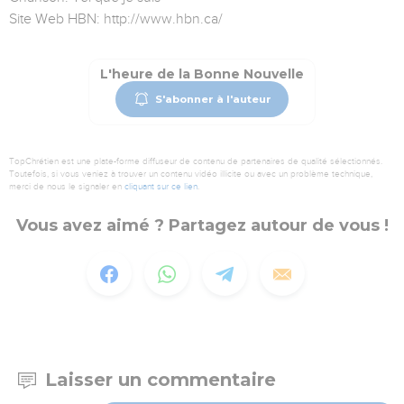
Site Web HBN: http://www.hbn.ca/
L'heure de la Bonne Nouvelle
S'abonner à l'auteur
TopChrétien est une plate-forme diffuseur de contenu de partenaires de qualité sélectionnés.
Toutefois, si vous veniez à trouver un contenu vidéo illicite ou avec un problème technique,
merci de nous le signaler en
cliquant sur ce lien
.
Vous avez aimé ? Partagez autour de vous !
Laisser un commentaire