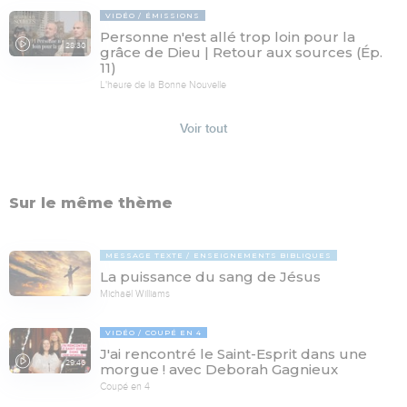
VIDÉO
ÉMISSIONS
Personne n'est allé trop loin pour la
28:30
grâce de Dieu | Retour aux sources (Ép.
11)
L'heure de la Bonne Nouvelle
Voir tout
Sur le même thème
MESSAGE TEXTE
ENSEIGNEMENTS BIBLIQUES
La puissance du sang de Jésus
Michaël Williams
VIDÉO
COUPÉ EN 4
J'ai rencontré le Saint-Esprit dans une
29:46
morgue ! avec Deborah Gagnieux
Coupé en 4