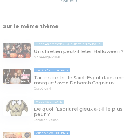
Voir tout
Sur le même thème
MESSAGE TEXTE
LA QUESTION TABOUE
Un chrétien peut-il fêter Halloween ?
Marie-Ange Muller
VIDÉO
COUPÉ EN 4
J'ai rencontré le Saint-Esprit dans une
29:46
morgue ! avec Deborah Gagnieux
Coupé en 4
MESSAGE TEXTE
De quoi l’Esprit religieux a-t-il le plus
peur ?
Jonathan Valbon
VIDÉO
COUPÉ EN 4