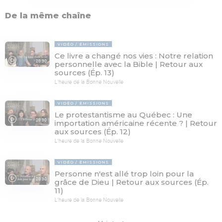
De la même chaîne
VIDÉO
ÉMISSIONS
Ce livre a changé nos vies : Notre relation
28:30
personnelle avec la Bible | Retour aux
sources (Ép. 13)
L'heure de la Bonne Nouvelle
VIDÉO
ÉMISSIONS
Le protestantisme au Québec : Une
28:30
importation américaine récente ? | Retour
aux sources (Ép. 12)
L'heure de la Bonne Nouvelle
VIDÉO
ÉMISSIONS
Personne n'est allé trop loin pour la
28:30
grâce de Dieu | Retour aux sources (Ép.
11)
L'heure de la Bonne Nouvelle