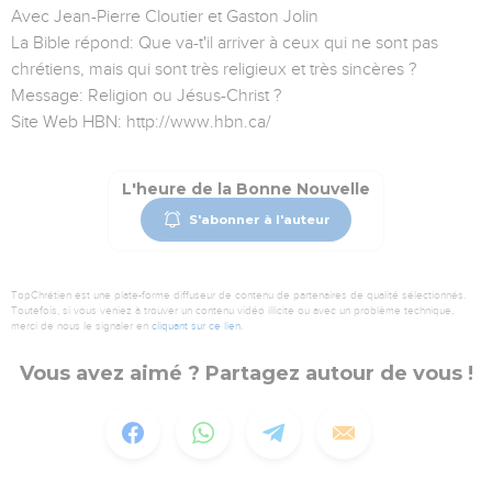
Avec Jean-Pierre Cloutier et Gaston Jolin
La Bible répond: Que va-t'il arriver à ceux qui ne sont pas
chrétiens, mais qui sont très religieux et très sincères ?
Message: Religion ou Jésus-Christ ?
Site Web HBN: http://www.hbn.ca/
L'heure de la Bonne Nouvelle
S'abonner à l'auteur
TopChrétien est une plate-forme diffuseur de contenu de partenaires de qualité sélectionnés.
Toutefois, si vous veniez à trouver un contenu vidéo illicite ou avec un problème technique,
merci de nous le signaler en
cliquant sur ce lien
.
Vous avez aimé ? Partagez autour de vous !