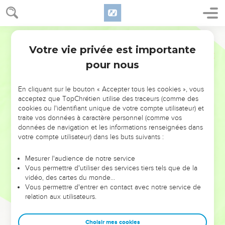
Votre vie privée est importante
pour nous
NE MANQUEZ PAS L’ÉVÉNEMENT
En cliquant sur le bouton « Accepter tous les cookies », vous
DE L’ANNÉE !
acceptez que TopChrétien utilise des traceurs (comme des
cookies ou l'identifiant unique de votre compte utilisateur) et
ET SI LEURS ERREURS POUVAIENT VOUS ÉVITER LES
traite vos données à caractère personnel (comme vos
VOTRES ?
données de navigation et les informations renseignées dans
votre compte utilisateur) dans les buts suivants :
On admire souvent les leaders pour leurs réussites, leur impact,
leur foi ou leur vision. Mais on voit moins les doutes, les erreurs
Mesurer l'audience de notre service
Vous permettre d'utiliser des services tiers tels que de la
et les saisons difficiles qu'ils ont traversés, alors même que ce
vidéo, des cartes du monde…
sont elles qui les ont façonnés.
Vous permettre d'entrer en contact avec notre service de
relation aux utilisateurs.
Dans cette conférence, leaders, entrepreneurs, et responsables
reviennent sur les erreurs marquantes de leur parcours et les
clés pour avancer avec plus de sagesse afin que leurs erreurs
Choisir mes cookies