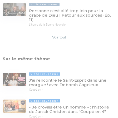
VIDÉO
ÉMISSIONS
Personne n'est allé trop loin pour la
28:30
grâce de Dieu | Retour aux sources (Ép.
11)
L'heure de la Bonne Nouvelle
Voir tout
Sur le même thème
VIDÉO
COUPÉ EN 4
J'ai rencontré le Saint-Esprit dans une
29:46
morgue ! avec Deborah Gagnieux
Coupé en 4
VIDÉO
COUPÉ EN 4
« Je croyais être un homme » : l'histoire
49:44
de Janick Christen dans "Coupé en 4"
Coupé en 4