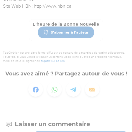
Site Web HBN: http://www.hbn.ca
L'heure de la Bonne Nouvelle
S'abonner à l'auteur
TopChrétien est une plate-forme diffuseur de contenu de partenaires de qualité sélectionnés.
Toutefois, si vous veniez à trouver un contenu vidéo illicite ou avec un problème technique,
merci de nous le signaler en
cliquant sur ce lien
.
Vous avez aimé ? Partagez autour de vous !
Laisser un commentaire