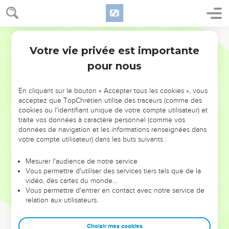
Votre vie privée est importante
pour nous
NE MANQUEZ PAS L’ÉVÉNEMENT
En cliquant sur le bouton « Accepter tous les cookies », vous
DE L’ANNÉE !
acceptez que TopChrétien utilise des traceurs (comme des
cookies ou l'identifiant unique de votre compte utilisateur) et
ET SI LEURS ERREURS POUVAIENT VOUS ÉVITER LES
traite vos données à caractère personnel (comme vos
VOTRES ?
données de navigation et les informations renseignées dans
votre compte utilisateur) dans les buts suivants :
On admire souvent les leaders pour leurs réussites, leur impact,
leur foi ou leur vision. Mais on voit moins les doutes, les erreurs
Mesurer l'audience de notre service
Vous permettre d'utiliser des services tiers tels que de la
et les saisons difficiles qu'ils ont traversés, alors même que ce
vidéo, des cartes du monde…
sont elles qui les ont façonnés.
Vous permettre d'entrer en contact avec notre service de
relation aux utilisateurs.
Dans cette conférence, leaders, entrepreneurs, et responsables
reviennent sur les erreurs marquantes de leur parcours et les
clés pour avancer avec plus de sagesse afin que leurs erreurs
Choisir mes cookies