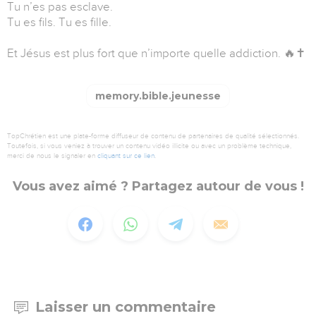
Tu n’es pas esclave.
Tu es fils. Tu es fille.
Et Jésus est plus fort que n’importe quelle addiction. 🔥✝️
memory.bible.jeunesse
TopChrétien est une plate-forme diffuseur de contenu de partenaires de qualité sélectionnés.
Toutefois, si vous veniez à trouver un contenu vidéo illicite ou avec un problème technique,
merci de nous le signaler en
cliquant sur ce lien
.
Vous avez aimé ? Partagez autour de vous !
Laisser un commentaire