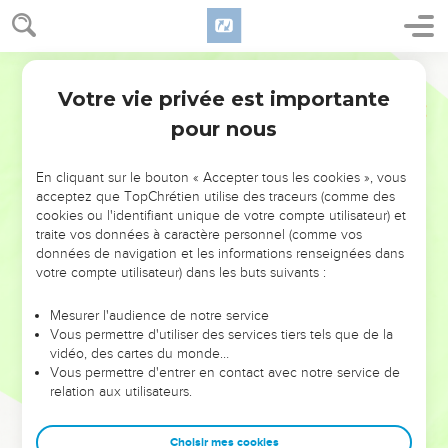
Votre vie privée est importante
pour nous
NE MANQUEZ PAS L’ÉVÉNEMENT
En cliquant sur le bouton « Accepter tous les cookies », vous
DE L’ANNÉE !
acceptez que TopChrétien utilise des traceurs (comme des
cookies ou l'identifiant unique de votre compte utilisateur) et
ET SI LEURS ERREURS POUVAIENT VOUS ÉVITER LES
traite vos données à caractère personnel (comme vos
VOTRES ?
données de navigation et les informations renseignées dans
votre compte utilisateur) dans les buts suivants :
On admire souvent les leaders pour leurs réussites, leur impact,
leur foi ou leur vision. Mais on voit moins les doutes, les erreurs
Mesurer l'audience de notre service
Vous permettre d'utiliser des services tiers tels que de la
et les saisons difficiles qu'ils ont traversés, alors même que ce
vidéo, des cartes du monde…
sont elles qui les ont façonnés.
Vous permettre d'entrer en contact avec notre service de
relation aux utilisateurs.
Dans cette conférence, leaders, entrepreneurs, et responsables
reviennent sur les erreurs marquantes de leur parcours et les
clés pour avancer avec plus de sagesse afin que leurs erreurs
Choisir mes cookies