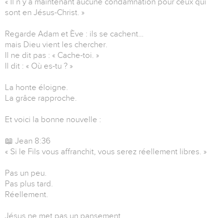
« Il n’y a maintenant aucune condamnation pour ceux qui
sont en Jésus-Christ. »
Regarde Adam et Ève : ils se cachent…
mais Dieu vient les chercher.
Il ne dit pas : « Cache-toi. »
Il dit : « Où es-tu ? »
La honte éloigne.
La grâce rapproche.
Et voici la bonne nouvelle :
📖 Jean 8:36
« Si le Fils vous affranchit, vous serez réellement libres. »
Pas un peu.
Pas plus tard.
Réellement.
Jésus ne met pas un pansement.