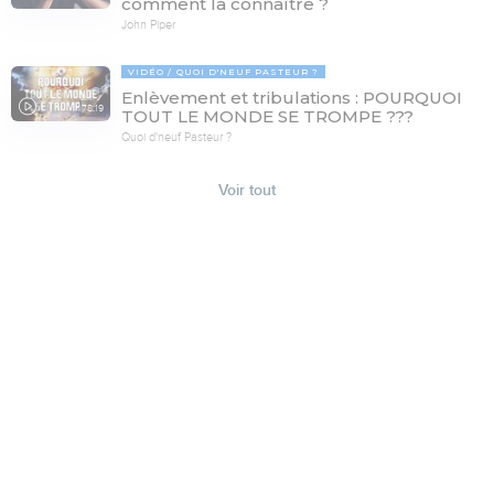
comment la connaître ?
John Piper
VIDÉO
QUOI D'NEUF PASTEUR ?
Enlèvement et tribulations : POURQUOI
78:19
TOUT LE MONDE SE TROMPE ???
Quoi d'neuf Pasteur ?
Voir tout