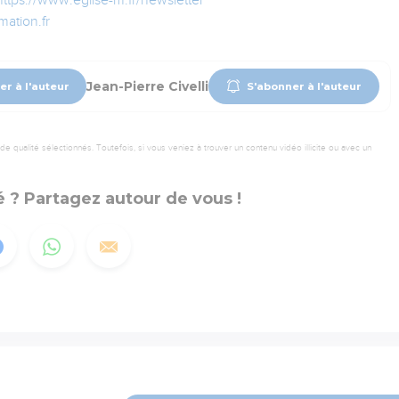
https://www.eglise-m.fr/newsletter
ation.fr
Jean-Pierre Civelli
er à l'auteur
S'abonner à l'auteur
 qualité sélectionnés. Toutefois, si vous veniez à trouver un contenu vidéo illicite ou avec un
 ? Partagez autour de vous !