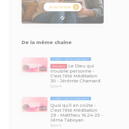
De la même chaîne
VIDÉO
ENSEIGNEMENT
Le Dieu qui
Nouveau
03:31
n'oublie personne -
C'est l'été Méditation
30 - Jérémie Chamard
Eglise M
VIDÉO
ENSEIGNEMENT
Quoi qu’il en coûte -
01:59
C'est l'été Méditation
29 - Matthieu 16.24-25 -
Jéma Taboyan
Eglise M