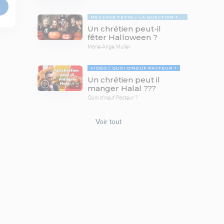
MESSAGE TEXTE
LA QUESTION TABOUE
Un chrétien peut-il
fêter Halloween ?
Marie-Ange Muller
VIDÉO
QUOI D'NEUF PASTEUR ?
Un chrétien peut il
17:21
manger Halal ???
Quoi d'neuf Pasteur ?
Voir tout