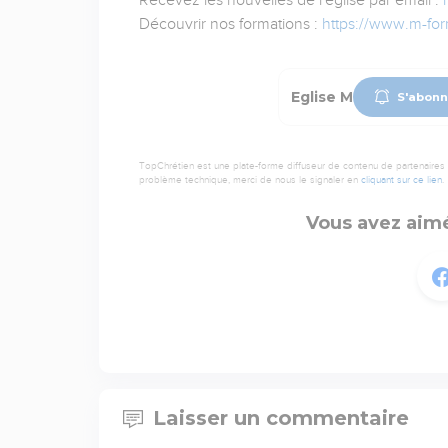
Recevez les nouvelles de l'église par email :
Découvrir nos formations :
https://www.m-form
Eglise M
S'abonn
TopChrétien est une plate-forme diffuseur de contenu de partenaires de
problème technique, merci de nous le signaler en
cliquant sur ce lien
.
Vous avez aimé
Laisser un commentaire