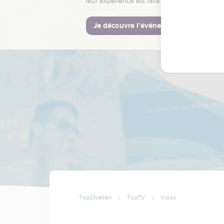
leur expérience est faite pour vous.
Je découvre l’événement
TopChrétien
TopTV
Vidéo