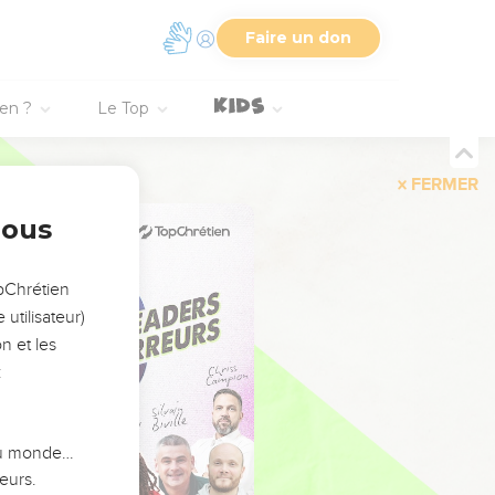
Faire un don
ien ?
Le Top
FERMER
nous
opChrétien
utilisateur)
n et les
:
 du monde…
eurs.