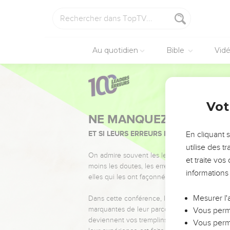
Au quotidien
Bible
Vid
Vot
NE MANQUEZ PAS L’ÉVÉ
ET SI LEURS ERREURS POUVAIENT VOUS 
En cliquant 
utilise des 
On admire souvent les leaders pour leurs réussi
et traite vo
moins les doutes, les erreurs et les saisons di
informations
elles qui les ont façonnés.
Mesurer l'
Dans cette conférence, leaders, entrepreneur
marquantes de leur parcours et les clés pour
Vous perme
deviennent vos tremplins. Que vous guidiez 
Vous perme