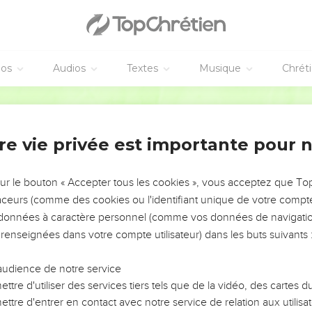
éos
Audios
Textes
Musique
Chrét
re vie privée est importante pour 
NEMENT DE L’ANNÉE !
ÉVITER LES VOTRES ?
sur le bouton « Accepter tous les cookies », vous acceptez que T
traceurs (comme des cookies ou l'identifiant unique de votre compte 
tes, leur impact, leur foi ou leur vision. Mais on voit
s données à caractère personnel (comme vos données de navigatio
fficiles qu'ils ont traversés, alors même que ce sont
 renseignées dans votre compte utilisateur) dans les buts suivants 
audience de notre service
s, et responsables reviennent sur les erreurs
 avancer avec plus de sagesse afin que leurs erreurs
ttre d'utiliser des services tiers tels que de la vidéo, des cartes
un ministère, une équipe, un groupe ou une famille,
ttre d'entrer en contact avec notre service de relation aux utilisat