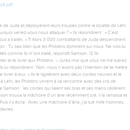
s4.pdf
oire de Juda et déployèrent leurs troupes contre la localité de Léhi.
quoi venez-vous nous attaquer ? » Ils répondirent : « C’est
ous a traités. » 11 Alors 3 000 combattants de Juda descendirent
on : Tu sais bien que les Philistins dominent sur nous. Ne vois-tu
aités comme ils m’ont traité, répondit Samson. 12 Ils
ter et te livrer aux Philistins. – Jurez-moi que vous ne me tuerez
lui répondirent : Non, nous n’avons pas l’intention de te mettre
 livrer à eux. » Ils le ligotèrent avec deux cordes neuves et le
 à Léhi, les Philistins vinrent à sa rencontre avec des cris de
 de Samson : les cordes qui liaient ses bras et ses mains cédèrent
Samson trouva la mâchoire d’un âne récemment tué, il la ramassa et
is il s’écria : Avec une mâchoire d’âne, j’ai tué mille hommes,
davres.