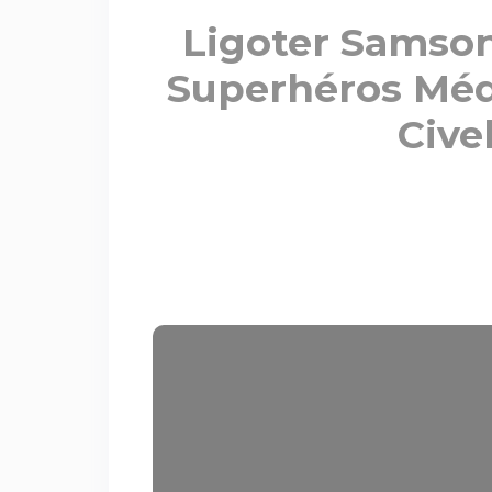
Ligoter Samson 
Superhéros Médi
Civel