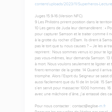
content/uploads/2023/11/Superheros-Lecture
Juges 15.9-16 (Version NFC)
9 Les Philistins prirent position dans le territ
10 Les gens de Juda leur demandèrent : « Pour
pour capturer Samson et le traiter comme il n
à la grotte du rocher d’Étam. Ils dirent à Sams
pas le tort que tu nous causes ? – Je les ai tr
reprirent : Nous sommes venus ici pour te ligo
pas vous-mêmes, leur demanda Samson. 13 Ils 
à mort. Nous voulons seulement te ligoter et te
firent remonter de la grotte. 14 Quand il arriva
triomphe. Alors l’Esprit du Seigneur se saisit
aussi facilement que du fil de lin brûlé. 15 
s’en servit pour massacrer 1000 hommes. 16 Pu
avec une mâchoire d’âne, j’ai entassé des ca
Pour nous contacter : contact@eglise
-m.fr