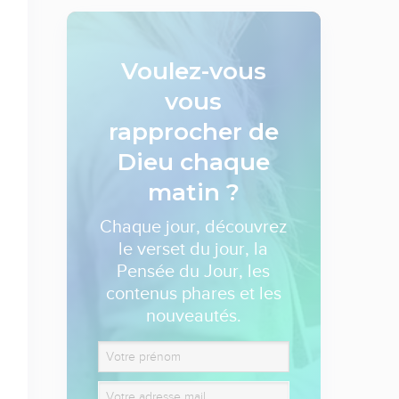
Voulez-vous
vous
rapprocher de
Dieu
chaque
matin ?
Chaque jour, découvrez
le verset du jour, la
Pensée du Jour, les
contenus phares et les
nouveautés.