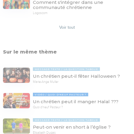
Comment s'intégrer dans une
03:25
communauté chrétienne
Logoscom
Voir tout
Sur le même thème
MESSAGE TEXTE
LA QUESTION TABOUE
Un chrétien peut-il fêter Halloween ?
Marie-Ange Muller
VIDÉO
QUOI D'NEUF PASTEUR ?
Un chrétien peut il manger Halal ???
17:21
Quoi d'neuf Pasteur ?
MESSAGE TEXTE
LA QUESTION TABOUE
Peut-on venir en short à l’église ?
Elisabeth Dugas