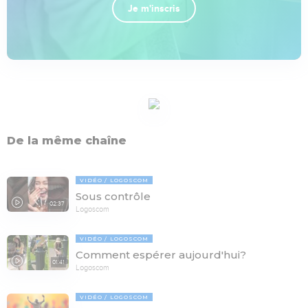
Je m'inscris
De la même chaîne
VIDÉO
LOGOSCOM
Sous contrôle
02:37
Logoscom
VIDÉO
LOGOSCOM
Comment espérer aujourd'hui?
01:41
Logoscom
VIDÉO
LOGOSCOM