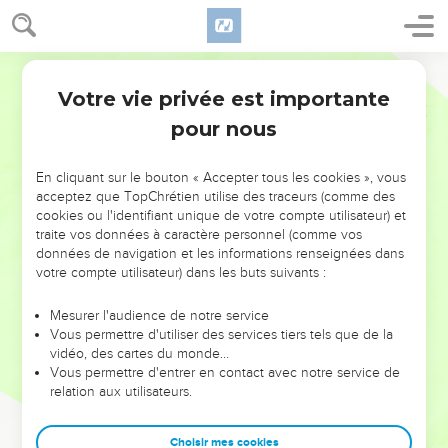
Votre vie privée est importante
pour nous
NE MANQUEZ PAS L’ÉVÉNEMENT
En cliquant sur le bouton « Accepter tous les cookies », vous
DE L’ANNÉE !
acceptez que TopChrétien utilise des traceurs (comme des
cookies ou l'identifiant unique de votre compte utilisateur) et
ET SI LEURS ERREURS POUVAIENT VOUS ÉVITER LES
traite vos données à caractère personnel (comme vos
VOTRES ?
données de navigation et les informations renseignées dans
votre compte utilisateur) dans les buts suivants :
On admire souvent les leaders pour leurs réussites, leur impact,
leur foi ou leur vision. Mais on voit moins les doutes, les erreurs
Mesurer l'audience de notre service
Vous permettre d'utiliser des services tiers tels que de la
et les saisons difficiles qu'ils ont traversés, alors même que ce
vidéo, des cartes du monde…
sont elles qui les ont façonnés.
Vous permettre d'entrer en contact avec notre service de
relation aux utilisateurs.
Dans cette conférence, leaders, entrepreneurs, et responsables
reviennent sur les erreurs marquantes de leur parcours et les
clés pour avancer avec plus de sagesse afin que leurs erreurs
Choisir mes cookies