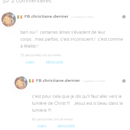
2 commentaires
FB.christiane.dernier
Il y a 8 ans, 11 mois
ben oui !  certaines âmes s'évadent de leur 
corps...mais parfois, c'est inconscient !  c'est comme 
à Wallibi !
70 personnes ont dit Amen
AMEN
RÉPONDRE
FB.christiane.dernier
Il y a 8 ans, 11 mois
c'est pour cela que je dis qu'il faut aller vers la 
lumière de Christ !!!   Jésus est si beau dans la 
lumière !!!
60 personnes ont dit Amen
AMEN
RÉPONDRE