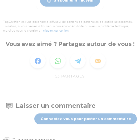
S'abonner à l'auteur
TopChrétien est une plate-forme diffuseur de contenu de partenaires de qualité sélectionnés.
Toutefois, si vous veniez à trouver un contenu vidéo illicite ou avec un problème technique,
merci de nous le signaler en
cliquant sur ce lien
.
Vous avez aimé ? Partagez autour de vous !
53
PARTAGES
Laisser un commentaire
Connectez-vous pour poster un commentaire