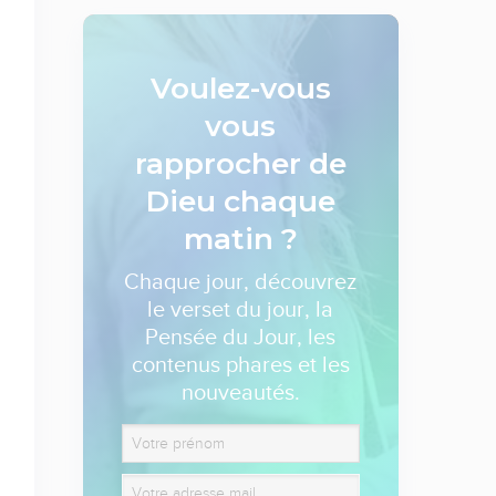
Voulez-vous
vous
rapprocher de
Dieu
chaque
matin ?
Chaque jour, découvrez
le verset du jour, la
Pensée du Jour, les
contenus phares et les
nouveautés.