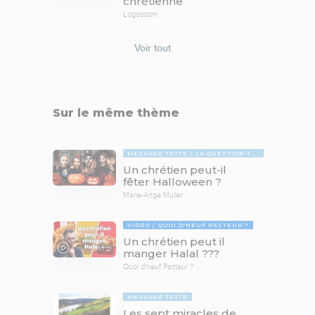
chrétienne
Logoscom
Voir tout
Sur le même thème
MESSAGE TEXTE
LA QUESTION TABOUE
Un chrétien peut-il
fêter Halloween ?
Marie-Ange Muller
VIDÉO
QUOI D'NEUF PASTEUR ?
Un chrétien peut il
17:21
manger Halal ???
Quoi d'neuf Pasteur ?
MESSAGE TEXTE
Les sept miracles de