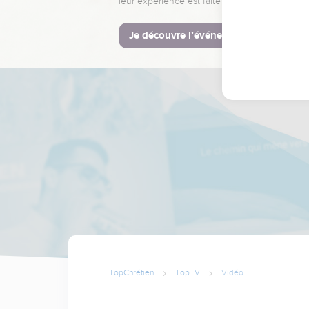
leur expérience est faite pour vous.
Je découvre l’événement
TopChrétien
TopTV
Vidéo