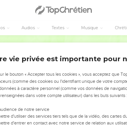
éos
Audios
Textes
Musique
Chrét
re vie privée est importante pour 
NEMENT DE L’ANNÉE !
ÉVITER LES VOTRES ?
sur le bouton « Accepter tous les cookies », vous acceptez que T
traceurs (comme des cookies ou l'identifiant unique de votre compte 
tes, leur impact, leur foi ou leur vision. Mais on voit
s données à caractère personnel (comme vos données de navigatio
fficiles qu'ils ont traversés, alors même que ce sont
 renseignées dans votre compte utilisateur) dans les buts suivants 
audience de notre service
s, et responsables reviennent sur les erreurs
 avancer avec plus de sagesse afin que leurs erreurs
ttre d'utiliser des services tiers tels que de la vidéo, des cartes
un ministère, une équipe, un groupe ou une famille,
ttre d'entrer en contact avec notre service de relation aux utilisat