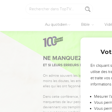
Au quotidien
Bible
Vid
Vot
NE MANQUEZ PAS L’ÉVÉ
ET SI LEURS ERREURS POUVAIENT VOUS 
En cliquant 
utilise des 
On admire souvent les leaders pour leurs réussi
et traite vo
moins les doutes, les erreurs et les saisons di
informations
elles qui les ont façonnés.
Mesurer l'
Dans cette conférence, leaders, entrepreneur
marquantes de leur parcours et les clés pour
Vous perme
deviennent vos tremplins. Que vous guidiez 
Vous perme