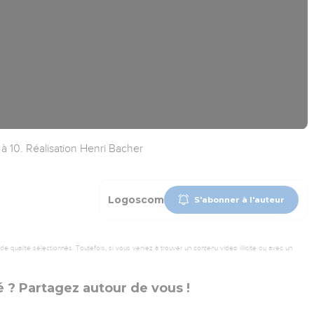
9 à 10. Réalisation Henri Bacher
Logoscom
S'abonner à l'auteur
 qualité sélectionnés. Toutefois, si vous veniez à trouver un contenu vidéo illicite ou avec un
 ? Partagez autour de vous !