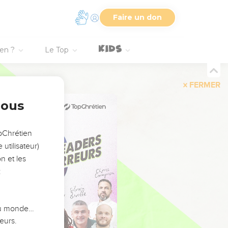
Faire un don
ien ?
Le Top
FERMER
nous
opChrétien
utilisateur)
n et les
:
 du monde…
eurs.