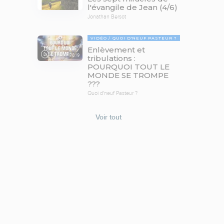
l'évangile de Jean (4/6)
Jonathan Bersot
VIDÉO
QUOI D'NEUF PASTEUR ?
Enlèvement et
78:19
tribulations :
POURQUOI TOUT LE
MONDE SE TROMPE
???
Quoi d'neuf Pasteur ?
Voir tout