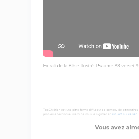
Extrait de la Bible illustré. Psaume 88 verset 
TopChrétien est une plate-forme diffuseur de contenu de partenaires de
problème technique, merci de nous le signaler en
cliquant sur ce lien
.
Vous avez aimé