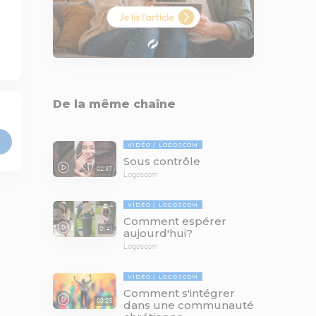
De la même chaîne
VIDÉO
LOGOSCOM
Sous contrôle
02:37
Logoscom
VIDÉO
LOGOSCOM
Comment espérer
01:41
aujourd'hui?
Logoscom
VIDÉO
LOGOSCOM
Comment s'intégrer
03:25
dans une communauté