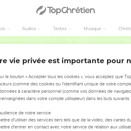
éos
Audios
Textes
Musique
Chrét
re vie privée est importante pour 
NEMENT DE L’ANNÉE !
ÉVITER LES VOTRES ?
sur le bouton « Accepter tous les cookies », vous acceptez que T
traceurs (comme des cookies ou l'identifiant unique de votre compte 
tes, leur impact, leur foi ou leur vision. Mais on voit
s données à caractère personnel (comme vos données de navigatio
fficiles qu'ils ont traversés, alors même que ce sont
 renseignées dans votre compte utilisateur) dans les buts suivants 
audience de notre service
s, et responsables reviennent sur les erreurs
 avancer avec plus de sagesse afin que leurs erreurs
ttre d'utiliser des services tiers tels que de la vidéo, des cartes
un ministère, une équipe, un groupe ou une famille,
ttre d'entrer en contact avec notre service de relation aux utilisat