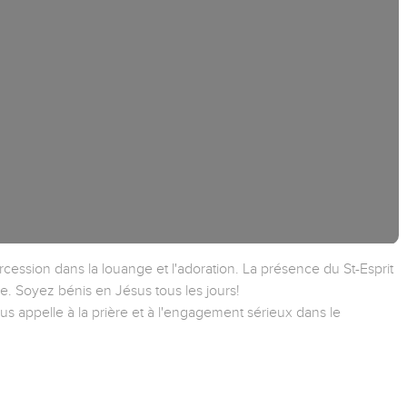
rcession dans la louange et l'adoration. La présence du St-Esprit
e. Soyez bénis en Jésus tous les jours!
us appelle à la prière et à l'engagement sérieux dans le