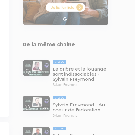
De la même chaîne
VIDÉO
La prière et la louange
29:52
sont indissociables -
Sylvain Freymond
Sylvain Freymond
VIDÉO
Sylvain Freymond - Au
73:26
coeur de l'adoration
Sylvain Freymond
VIDÉO