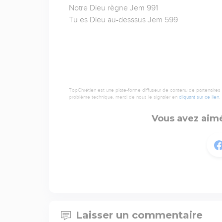
Notre Dieu règne Jem 991
Tu es Dieu au-desssus Jem 599
TopChrétien est une plate-forme diffuseur de contenu de partenaires de
problème technique, merci de nous le signaler en
cliquant sur ce lien
.
Vous avez aimé
Laisser un commentaire