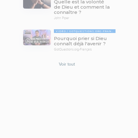
Quelle est la volonté
de Dieu et comment la
connaître ?
John Piper
VIDÉO
GOTQUESTIONS.ORG-FRANÇAIS
Pourquoi prier si Dieu
04:24
connaît déjà l'avenir ?
GotQuestions.org-Français
Voir tout