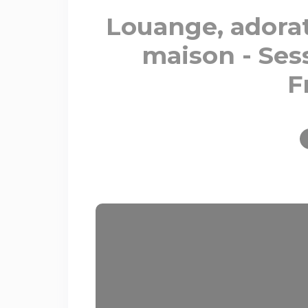
Louange, adorati
maison - Sess
F