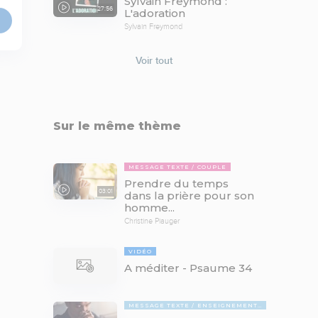
Sylvain Freymond :
27:56
L'adoration
Sylvain Freymond
Voir tout
Sur le même thème
MESSAGE TEXTE
COUPLE
Prendre du temps
03:01
dans la prière pour son
homme...
Christine Piauger
VIDÉO
A méditer - Psaume 34
MESSAGE TEXTE
ENSEIGNEMENTS BIBLIQUES