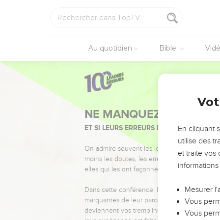
Au quotidien
Bible
Vid
Vot
NE MANQUEZ PAS L’ÉVÉ
ET SI LEURS ERREURS POUVAIENT VOUS 
En cliquant 
utilise des 
On admire souvent les leaders pour leurs réussi
et traite vo
moins les doutes, les erreurs et les saisons di
informations
elles qui les ont façonnés.
Mesurer l'
Dans cette conférence, leaders, entrepreneur
marquantes de leur parcours et les clés pour
Vous perme
deviennent vos tremplins. Que vous guidiez 
Vous perme