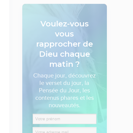
Voulez-vous
vous
rapprocher de
Dieu
chaque
matin ?
Chaque jour, découvrez
le verset du jour, la
Pensée du Jour, les
contenus phares et les
nouveautés.