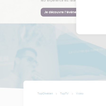
leur expérience est faite pour vous.
Je découvre l’événement
TopChrétien
TopTV
Vidéo