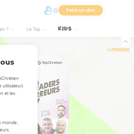
Faire un don
ien ?
Le Top
FERMER
nous
opChrétien
utilisateur)
n et les
:
 du monde…
eurs.