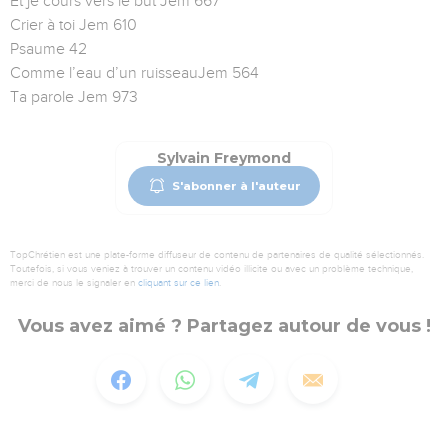
Et je cours vers le but Jem 667
Crier à toi Jem 610
Psaume 42
Comme l’eau d’un ruisseauJem 564
Ta parole Jem 973
Sylvain Freymond
S'abonner à l'auteur
TopChrétien est une plate-forme diffuseur de contenu de partenaires de qualité sélectionnés.
Toutefois, si vous veniez à trouver un contenu vidéo illicite ou avec un problème technique,
merci de nous le signaler en
cliquant sur ce lien
.
Vous avez aimé ? Partagez autour de vous !