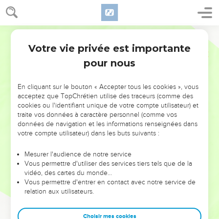
Votre vie privée est importante
pour nous
NE MANQUEZ PAS L’ÉVÉNEMENT
En cliquant sur le bouton « Accepter tous les cookies », vous
DE L’ANNÉE !
acceptez que TopChrétien utilise des traceurs (comme des
cookies ou l'identifiant unique de votre compte utilisateur) et
ET SI LEURS ERREURS POUVAIENT VOUS ÉVITER LES
traite vos données à caractère personnel (comme vos
VOTRES ?
données de navigation et les informations renseignées dans
votre compte utilisateur) dans les buts suivants :
On admire souvent les leaders pour leurs réussites, leur impact,
leur foi ou leur vision. Mais on voit moins les doutes, les erreurs
Mesurer l'audience de notre service
Vous permettre d'utiliser des services tiers tels que de la
et les saisons difficiles qu'ils ont traversés, alors même que ce
vidéo, des cartes du monde…
sont elles qui les ont façonnés.
Vous permettre d'entrer en contact avec notre service de
relation aux utilisateurs.
Dans cette conférence, leaders, entrepreneurs, et responsables
reviennent sur les erreurs marquantes de leur parcours et les
clés pour avancer avec plus de sagesse afin que leurs erreurs
Choisir mes cookies