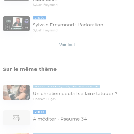
Sylvain Freymond
VIDÉO
Sylvain Freymond : L'adoration
27:56
Sylvain Freymond
Voir tout
Sur le même thème
MESSAGE TEXTE
LA QUESTION TABOUE
Un chrétien peut-il se faire tatouer ?
Elisabeth Dugas
VIDÉO
A méditer - Psaume 34