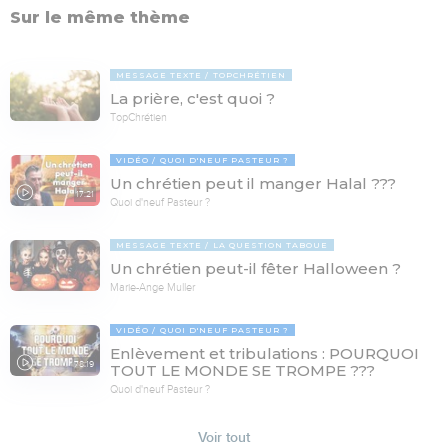
Sur le même thème
MESSAGE TEXTE
TOPCHRÉTIEN
La prière, c'est quoi ?
TopChrétien
VIDÉO
QUOI D'NEUF PASTEUR ?
Un chrétien peut il manger Halal ???
17:21
Quoi d'neuf Pasteur ?
MESSAGE TEXTE
LA QUESTION TABOUE
Un chrétien peut-il fêter Halloween ?
Marie-Ange Muller
VIDÉO
QUOI D'NEUF PASTEUR ?
Enlèvement et tribulations : POURQUOI
78:19
TOUT LE MONDE SE TROMPE ???
Quoi d'neuf Pasteur ?
Voir tout