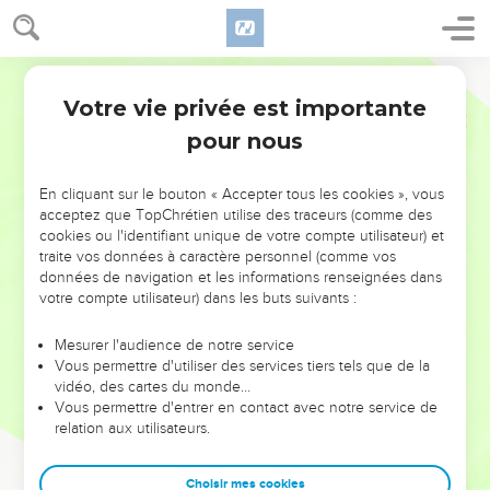
Votre vie privée est importante
pour nous
NE MANQUEZ PAS L’ÉVÉNEMENT
En cliquant sur le bouton « Accepter tous les cookies », vous
DE L’ANNÉE !
acceptez que TopChrétien utilise des traceurs (comme des
cookies ou l'identifiant unique de votre compte utilisateur) et
ET SI LEURS ERREURS POUVAIENT VOUS ÉVITER LES
traite vos données à caractère personnel (comme vos
VOTRES ?
données de navigation et les informations renseignées dans
votre compte utilisateur) dans les buts suivants :
On admire souvent les leaders pour leurs réussites, leur impact,
leur foi ou leur vision. Mais on voit moins les doutes, les erreurs
Mesurer l'audience de notre service
Vous permettre d'utiliser des services tiers tels que de la
et les saisons difficiles qu'ils ont traversés, alors même que ce
vidéo, des cartes du monde…
sont elles qui les ont façonnés.
Vous permettre d'entrer en contact avec notre service de
relation aux utilisateurs.
Dans cette conférence, leaders, entrepreneurs, et responsables
reviennent sur les erreurs marquantes de leur parcours et les
clés pour avancer avec plus de sagesse afin que leurs erreurs
Choisir mes cookies