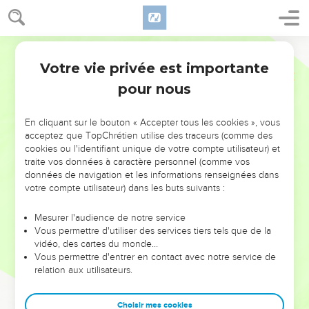
Votre vie privée est importante
pour nous
NE MANQUEZ PAS L’ÉVÉNEMENT
En cliquant sur le bouton « Accepter tous les cookies », vous
DE L’ANNÉE !
acceptez que TopChrétien utilise des traceurs (comme des
cookies ou l'identifiant unique de votre compte utilisateur) et
ET SI LEURS ERREURS POUVAIENT VOUS ÉVITER LES
traite vos données à caractère personnel (comme vos
VOTRES ?
données de navigation et les informations renseignées dans
votre compte utilisateur) dans les buts suivants :
On admire souvent les leaders pour leurs réussites, leur impact,
leur foi ou leur vision. Mais on voit moins les doutes, les erreurs
Mesurer l'audience de notre service
Vous permettre d'utiliser des services tiers tels que de la
et les saisons difficiles qu'ils ont traversés, alors même que ce
vidéo, des cartes du monde…
sont elles qui les ont façonnés.
Vous permettre d'entrer en contact avec notre service de
relation aux utilisateurs.
Dans cette conférence, leaders, entrepreneurs, et responsables
reviennent sur les erreurs marquantes de leur parcours et les
clés pour avancer avec plus de sagesse afin que leurs erreurs
Choisir mes cookies