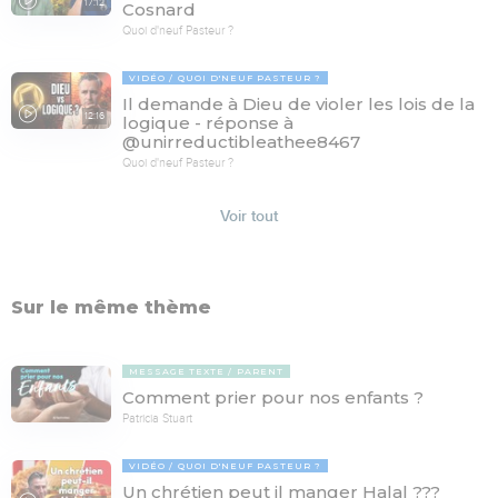
17:12
Cosnard
Quoi d'neuf Pasteur ?
VIDÉO
QUOI D'NEUF PASTEUR ?
Il demande à Dieu de violer les lois de la
12:16
logique - réponse à
@unirreductibleathee8467
Quoi d'neuf Pasteur ?
Voir tout
Sur le même thème
MESSAGE TEXTE
PARENT
Comment prier pour nos enfants ?
Patricia Stuart
VIDÉO
QUOI D'NEUF PASTEUR ?
Un chrétien peut il manger Halal ???