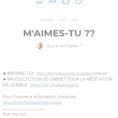
TopChrétien
TopTV
Vidéo
M'AIMES-TU ??
Quoi d'neuf Pasteur ?
►ABONNE-TOI :
http://bit.ly/quoidneufpasteur
(merci)
►MA COLLECTION DE CARNET POUR LA MÉDITATION
DE LA BIBLE :
https://bit.ly/carnetsqdnp
Pour t'inscrire à la formation discipulat :
http://bit.ly/formationdiscipulat
________________
Suis moi sur :