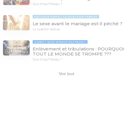
17:21
Quoi d'neuf Pasteur ?
MESSAGE TEXTE
LA QUESTION TABOUE
Le sexe avant le mariage est-il péché ?
La question taboue
VIDÉO
QUOI D'NEUF PASTEUR ?
Enlèvement et tribulations : POURQUOI
78:19
TOUT LE MONDE SE TROMPE ???
Quoi d'neuf Pasteur ?
Voir tout