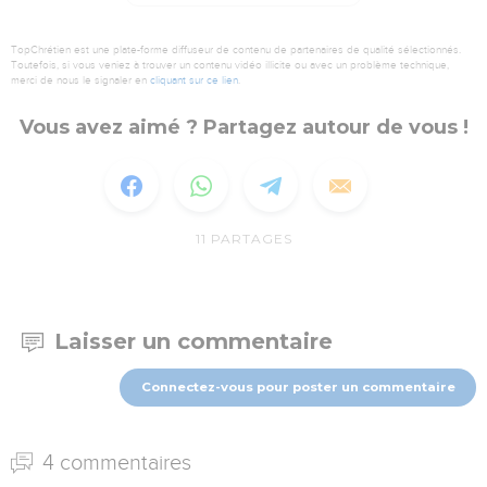
TopChrétien est une plate-forme diffuseur de contenu de partenaires de qualité sélectionnés.
Toutefois, si vous veniez à trouver un contenu vidéo illicite ou avec un problème technique,
merci de nous le signaler en
cliquant sur ce lien
.
Vous avez aimé ? Partagez autour de vous !
11
PARTAGES
Laisser un commentaire
Connectez-vous pour poster un commentaire
4 commentaires