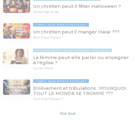
Un chrétien peut-il fêter Halloween ?
Marie-Ange Muller
VIDÉO
QUOI D'NEUF PASTEUR ?
Un chrétien peut il manger Halal ???
17:21
Quoi d'neuf Pasteur ?
MESSAGE TEXTE
ENSEIGNEMENTS BIBLIQUES
La femme peut-elle parler ou enseigner
à l'église ?
Laurent Weiss
VIDÉO
QUOI D'NEUF PASTEUR ?
Enlèvement et tribulations : POURQUOI
78:19
TOUT LE MONDE SE TROMPE ???
Quoi d'neuf Pasteur ?
Voir tout