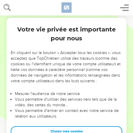
Votre vie privée est importante
pour nous
NE MANQUEZ PAS L’ÉVÉNEMENT
En cliquant sur le bouton « Accepter tous les cookies », vous
DE L’ANNÉE !
acceptez que TopChrétien utilise des traceurs (comme des
cookies ou l'identifiant unique de votre compte utilisateur) et
ET SI LEURS ERREURS POUVAIENT VOUS ÉVITER LES
traite vos données à caractère personnel (comme vos
VOTRES ?
données de navigation et les informations renseignées dans
votre compte utilisateur) dans les buts suivants :
On admire souvent les leaders pour leurs réussites, leur impact,
leur foi ou leur vision. Mais on voit moins les doutes, les erreurs
Mesurer l'audience de notre service
Vous permettre d'utiliser des services tiers tels que de la
et les saisons difficiles qu'ils ont traversés, alors même que ce
vidéo, des cartes du monde…
sont elles qui les ont façonnés.
Vous permettre d'entrer en contact avec notre service de
relation aux utilisateurs.
Dans cette conférence, leaders, entrepreneurs, et responsables
reviennent sur les erreurs marquantes de leur parcours et les
clés pour avancer avec plus de sagesse afin que leurs erreurs
Choisir mes cookies