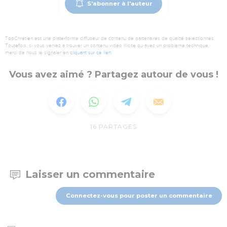
S'abonner à l'auteur
TopChrétien est une plate-forme diffuseur de contenu de partenaires de qualité sélectionnés.
Toutefois, si vous veniez à trouver un contenu vidéo illicite ou avec un problème technique,
merci de nous le signaler en
cliquant sur ce lien
.
Vous avez aimé ? Partagez autour de vous !
16
PARTAGES
Laisser un commentaire
Connectez-vous pour poster un commentaire