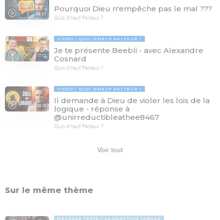
Pourquoi Dieu n'empêche pas le mal ???
09:33
Quoi d'neuf Pasteur ?
VIDÉO
QUOI D'NEUF PASTEUR ?
Je te présente Beebli - avec Alexandre
17:12
Cosnard
Quoi d'neuf Pasteur ?
VIDÉO
QUOI D'NEUF PASTEUR ?
Il demande à Dieu de violer les lois de la
12:16
logique - réponse à
@unirreductibleathee8467
Quoi d'neuf Pasteur ?
Voir tout
Sur le même thème
MESSAGE TEXTE
LA QUESTION TABOUE