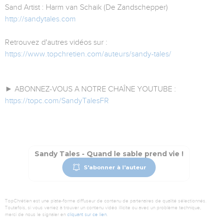
Sand Artist : Harm van Schaik (De Zandschepper)
http://sandytales.com
Retrouvez d'autres vidéos sur :
https://www.topchretien.com/auteurs/sandy-tales/
► ABONNEZ-VOUS A NOTRE CHAÎNE YOUTUBE :
https://topc.com/SandyTalesFR
Sandy Tales - Quand le sable prend vie !
S'abonner à l'auteur
TopChrétien est une plate-forme diffuseur de contenu de partenaires de qualité sélectionnés.
Toutefois, si vous veniez à trouver un contenu vidéo illicite ou avec un problème technique,
merci de nous le signaler en
cliquant sur ce lien
.