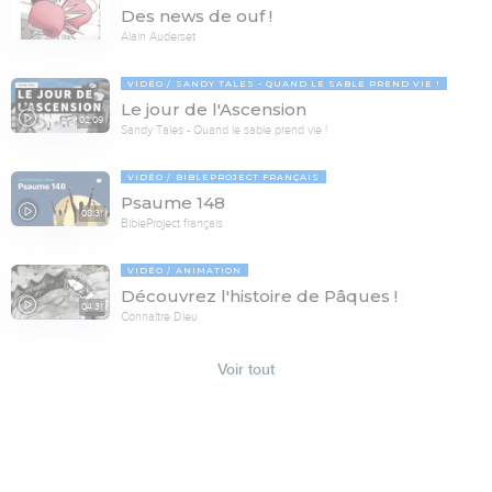
Des news de ouf !
Alain Auderset
VIDÉO
SANDY TALES - QUAND LE SABLE PREND VIE !
Le jour de l'Ascension
02:09
Sandy Tales - Quand le sable prend vie !
VIDÉO
BIBLEPROJECT FRANÇAIS
Psaume 148
08:31
BibleProject français
VIDÉO
ANIMATION
Découvrez l'histoire de Pâques !
04:31
Connaître Dieu
Voir tout