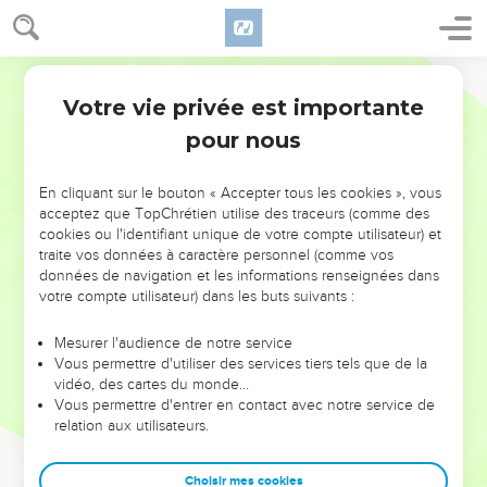
Votre vie privée est importante
pour nous
NE MANQUEZ PAS L’ÉVÉNEMENT
En cliquant sur le bouton « Accepter tous les cookies », vous
DE L’ANNÉE !
acceptez que TopChrétien utilise des traceurs (comme des
cookies ou l'identifiant unique de votre compte utilisateur) et
ET SI LEURS ERREURS POUVAIENT VOUS ÉVITER LES
traite vos données à caractère personnel (comme vos
VOTRES ?
données de navigation et les informations renseignées dans
votre compte utilisateur) dans les buts suivants :
On admire souvent les leaders pour leurs réussites, leur impact,
leur foi ou leur vision. Mais on voit moins les doutes, les erreurs
Mesurer l'audience de notre service
Vous permettre d'utiliser des services tiers tels que de la
et les saisons difficiles qu'ils ont traversés, alors même que ce
vidéo, des cartes du monde…
sont elles qui les ont façonnés.
Vous permettre d'entrer en contact avec notre service de
relation aux utilisateurs.
Dans cette conférence, leaders, entrepreneurs, et responsables
reviennent sur les erreurs marquantes de leur parcours et les
clés pour avancer avec plus de sagesse afin que leurs erreurs
Choisir mes cookies