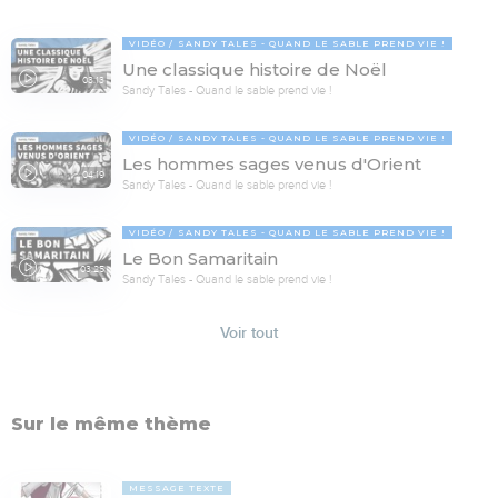
VIDÉO
SANDY TALES - QUAND LE SABLE PREND VIE !
Une classique histoire de Noël
03:13
Sandy Tales - Quand le sable prend vie !
VIDÉO
SANDY TALES - QUAND LE SABLE PREND VIE !
Les hommes sages venus d'Orient
04:19
Sandy Tales - Quand le sable prend vie !
VIDÉO
SANDY TALES - QUAND LE SABLE PREND VIE !
Le Bon Samaritain
03:25
Sandy Tales - Quand le sable prend vie !
Voir tout
Sur le même thème
MESSAGE TEXTE