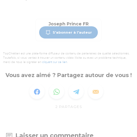
Joseph Prince FR
S'abonner à l'auteur
TopChrétien est une plate-forme diffuseur de contenu de partenaires de qualité sélectionnés.
Toutefois, si vous veniez à trouver un contenu vidéo illicite ou avec un problème technique,
merci de nous le signaler en
cliquant sur ce lien
.
Vous avez aimé ? Partagez autour de vous !
2
PARTAGES
Laisser un commentaire