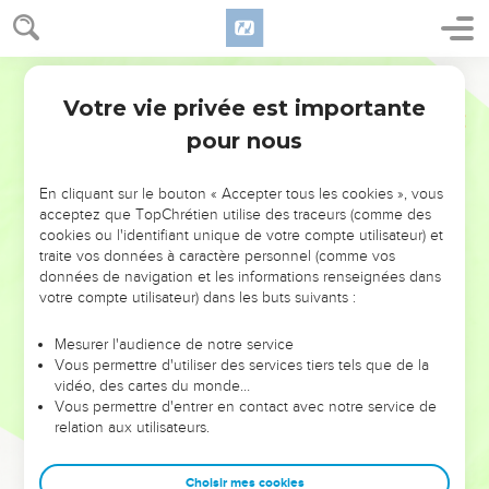
Votre vie privée est importante
pour nous
NE MANQUEZ PAS L’ÉVÉNEMENT
En cliquant sur le bouton « Accepter tous les cookies », vous
DE L’ANNÉE !
acceptez que TopChrétien utilise des traceurs (comme des
cookies ou l'identifiant unique de votre compte utilisateur) et
ET SI LEURS ERREURS POUVAIENT VOUS ÉVITER LES
traite vos données à caractère personnel (comme vos
VOTRES ?
données de navigation et les informations renseignées dans
votre compte utilisateur) dans les buts suivants :
On admire souvent les leaders pour leurs réussites, leur impact,
leur foi ou leur vision. Mais on voit moins les doutes, les erreurs
Mesurer l'audience de notre service
Vous permettre d'utiliser des services tiers tels que de la
et les saisons difficiles qu'ils ont traversés, alors même que ce
vidéo, des cartes du monde…
sont elles qui les ont façonnés.
Vous permettre d'entrer en contact avec notre service de
relation aux utilisateurs.
Dans cette conférence, leaders, entrepreneurs, et responsables
reviennent sur les erreurs marquantes de leur parcours et les
clés pour avancer avec plus de sagesse afin que leurs erreurs
Choisir mes cookies