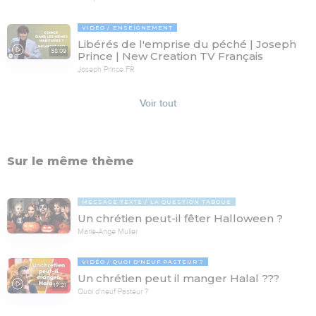
VIDÉO
ENSEIGNEMENT
Libérés de l'emprise du péché | Joseph
58:09
Prince | New Creation TV Français
Joseph Prince FR
Voir tout
Sur le même thème
MESSAGE TEXTE
LA QUESTION TABOUE
Un chrétien peut-il fêter Halloween ?
Marie-Ange Muller
VIDÉO
QUOI D'NEUF PASTEUR ?
Un chrétien peut il manger Halal ???
17:21
Quoi d'neuf Pasteur ?