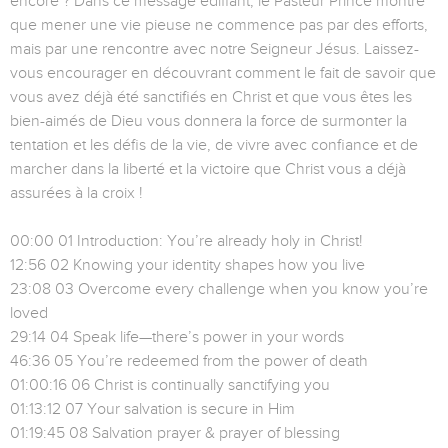
encore ? Dans ce message édifiant, le Pasteur Prince montre
que mener une vie pieuse ne commence pas par des efforts,
mais par une rencontre avec notre Seigneur Jésus. Laissez-
vous encourager en découvrant comment le fait de savoir que
vous avez déjà été sanctifiés en Christ et que vous êtes les
bien-aimés de Dieu vous donnera la force de surmonter la
tentation et les défis de la vie, de vivre avec confiance et de
marcher dans la liberté et la victoire que Christ vous a déjà
assurées à la croix !
00:00 01 Introduction: You’re already holy in Christ!
12:56 02 Knowing your identity shapes how you live
23:08 03 Overcome every challenge when you know you’re
loved
29:14 04 Speak life—there’s power in your words
46:36 05 You’re redeemed from the power of death
01:00:16 06 Christ is continually sanctifying you
01:13:12 07 Your salvation is secure in Him
01:19:45 08 Salvation prayer & prayer of blessing