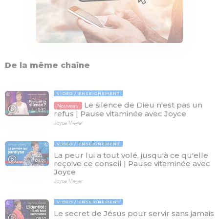
De la même chaîne
VIDÉO
ENSEIGNEMENT
Le silence de Dieu n'est pas un
Nouveau
10:37
refus | Pause vitaminée avec Joyce
Joyce Meyer
VIDÉO
ENSEIGNEMENT
La peur lui a tout volé, jusqu'à ce qu'elle
04:04
reçoive ce conseil | Pause vitaminée avec
Joyce
Joyce Meyer
VIDÉO
ENSEIGNEMENT
Le secret de Jésus pour servir sans jamais
03:10