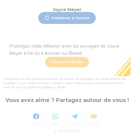
Joyce Meyer
S'abonner à l'auteur
Prolongez cette réflexion avec les ouvrages de Joyce
Meyer à lire où à écouter sur Beebli.
Découvrir Beebli
TopChrétien est une plate-forme diffuseur de contenu de partenaires de qualité sélectionnés.
Toutefois, si vous veniez à trouver un contenu vidéo illicite ou avec un problème technique,
merci de nous le signaler en
cliquant sur ce lien
.
Vous avez aimé ? Partagez autour de vous !
3
PARTAGES