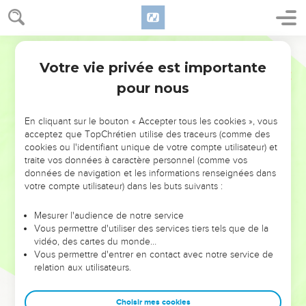
Votre vie privée est importante
pour nous
NE MANQUEZ PAS L’ÉVÉNEMENT
En cliquant sur le bouton « Accepter tous les cookies », vous
DE L’ANNÉE !
acceptez que TopChrétien utilise des traceurs (comme des
cookies ou l'identifiant unique de votre compte utilisateur) et
ET SI LEURS ERREURS POUVAIENT VOUS ÉVITER LES
traite vos données à caractère personnel (comme vos
VOTRES ?
données de navigation et les informations renseignées dans
votre compte utilisateur) dans les buts suivants :
On admire souvent les leaders pour leurs réussites, leur impact,
leur foi ou leur vision. Mais on voit moins les doutes, les erreurs
Mesurer l'audience de notre service
Vous permettre d'utiliser des services tiers tels que de la
et les saisons difficiles qu'ils ont traversés, alors même que ce
vidéo, des cartes du monde…
sont elles qui les ont façonnés.
Vous permettre d'entrer en contact avec notre service de
relation aux utilisateurs.
Dans cette conférence, leaders, entrepreneurs, et responsables
reviennent sur les erreurs marquantes de leur parcours et les
clés pour avancer avec plus de sagesse afin que leurs erreurs
Choisir mes cookies