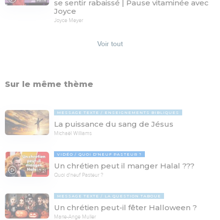
se sentir rabaissé | Pause vitaminée avec
Joyce
Joyce Meyer
Voir tout
Sur le même thème
MESSAGE TEXTE
ENSEIGNEMENTS BIBLIQUES
La puissance du sang de Jésus
Michaël Williams
VIDÉO
QUOI D'NEUF PASTEUR ?
Un chrétien peut il manger Halal ???
17:21
Quoi d'neuf Pasteur ?
MESSAGE TEXTE
LA QUESTION TABOUE
Un chrétien peut-il fêter Halloween ?
Marie-Ange Muller