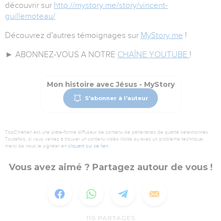
découvrir sur
http://mystory.me/story/vincent-
guillemoteau/
Découvrez d'autres témoignages sur
MyStory.me
!
► ABONNEZ-VOUS A NOTRE
CHAÎNE YOUTUBE
!
Mon histoire avec Jésus - MyStory
S'abonner à l'auteur
TopChrétien est une plate-forme diffuseur de contenu de partenaires de qualité sélectionnés.
Toutefois, si vous veniez à trouver un contenu vidéo illicite ou avec un problème technique,
merci de nous le signaler en
cliquant sur ce lien
.
Vous avez aimé ? Partagez autour de vous !
110
PARTAGES