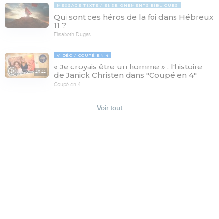
MESSAGE TEXTE
ENSEIGNEMENTS BIBLIQUES
Qui sont ces héros de la foi dans Hébreux
11 ?
Elisabeth Dugas
VIDÉO
COUPÉ EN 4
« Je croyais être un homme » : l'histoire
49:44
de Janick Christen dans "Coupé en 4"
Coupé en 4
Voir tout