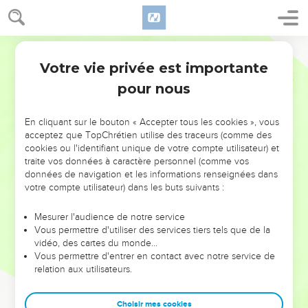
Votre vie privée est importante
pour nous
NE MANQUEZ PAS L’ÉVÉNEMENT
En cliquant sur le bouton « Accepter tous les cookies », vous
DE L’ANNÉE !
acceptez que TopChrétien utilise des traceurs (comme des
cookies ou l'identifiant unique de votre compte utilisateur) et
ET SI LEURS ERREURS POUVAIENT VOUS ÉVITER LES
traite vos données à caractère personnel (comme vos
VOTRES ?
données de navigation et les informations renseignées dans
votre compte utilisateur) dans les buts suivants :
On admire souvent les leaders pour leurs réussites, leur impact,
leur foi ou leur vision. Mais on voit moins les doutes, les erreurs
Mesurer l'audience de notre service
Vous permettre d'utiliser des services tiers tels que de la
et les saisons difficiles qu'ils ont traversés, alors même que ce
vidéo, des cartes du monde…
sont elles qui les ont façonnés.
Vous permettre d'entrer en contact avec notre service de
relation aux utilisateurs.
Dans cette conférence, leaders, entrepreneurs, et responsables
reviennent sur les erreurs marquantes de leur parcours et les
clés pour avancer avec plus de sagesse afin que leurs erreurs
Choisir mes cookies