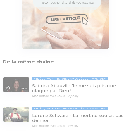
De la même chaîne
VIDÉO
MON HISTOIRE AVEC JÉSUS - MYSTORY
Sabrina Abauzit - Je me suis pris une
05:28
claque par Dieu !
Mon histoire avec Jésus - MyStory
VIDÉO
MON HISTOIRE AVEC JÉSUS - MYSTORY
Lorenz Schwarz - La mort ne voulait pas
04:31
de moi
Mon histoire avec Jésus - MyStory