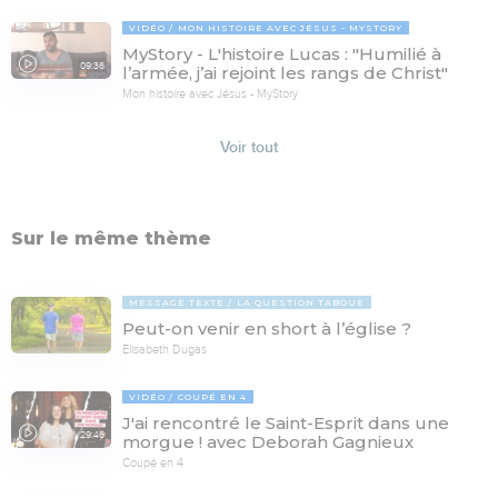
VIDÉO
MON HISTOIRE AVEC JÉSUS - MYSTORY
MyStory - L'histoire Lucas : "Humilié à
09:36
l’armée, j’ai rejoint les rangs de Christ"
Mon histoire avec Jésus - MyStory
Voir tout
Sur le même thème
MESSAGE TEXTE
LA QUESTION TABOUE
Peut-on venir en short à l’église ?
Elisabeth Dugas
VIDÉO
COUPÉ EN 4
J'ai rencontré le Saint-Esprit dans une
29:46
morgue ! avec Deborah Gagnieux
Coupé en 4