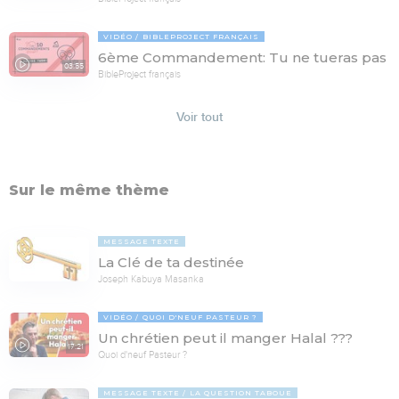
VIDÉO
BIBLEPROJECT FRANÇAIS
6ème Commandement: Tu ne tueras pas
03:55
BibleProject français
Voir tout
Sur le même thème
MESSAGE TEXTE
La Clé de ta destinée
Joseph Kabuya Masanka
VIDÉO
QUOI D'NEUF PASTEUR ?
Un chrétien peut il manger Halal ???
17:21
Quoi d'neuf Pasteur ?
MESSAGE TEXTE
LA QUESTION TABOUE