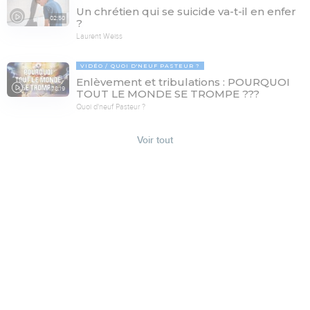
Un chrétien qui se suicide va-t-il en enfer
02:50
?
Laurent Weiss
VIDÉO
QUOI D'NEUF PASTEUR ?
Enlèvement et tribulations : POURQUOI
78:19
TOUT LE MONDE SE TROMPE ???
Quoi d'neuf Pasteur ?
Voir tout