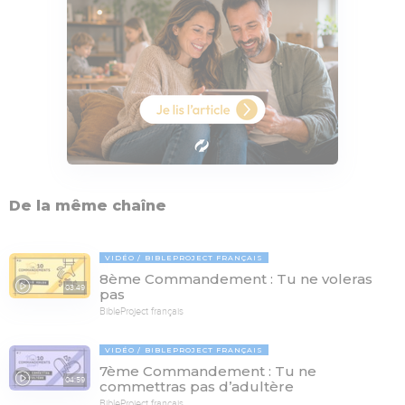
De la même chaîne
VIDÉO
BIBLEPROJECT FRANÇAIS
8ème Commandement : Tu ne voleras
03:49
pas
BibleProject français
VIDÉO
BIBLEPROJECT FRANÇAIS
7ème Commandement : Tu ne
04:59
commettras pas d’adultère
BibleProject français