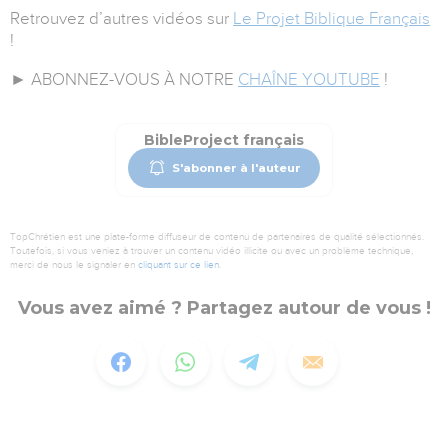
Retrouvez d’autres vidéos sur
Le Projet Biblique Français
!
► ABONNEZ-VOUS À NOTRE
CHAÎNE YOUTUBE
!
BibleProject français
S'abonner à l'auteur
TopChrétien est une plate-forme diffuseur de contenu de partenaires de qualité sélectionnés.
Toutefois, si vous veniez à trouver un contenu vidéo illicite ou avec un problème technique,
merci de nous le signaler en
cliquant sur ce lien
.
Vous avez aimé ? Partagez autour de vous !