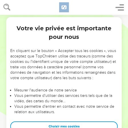
Votre vie privée est importante
pour nous
NE MANQUEZ PAS L’ÉVÉNEMENT
En cliquant sur le bouton « Accepter tous les cookies », vous
DE L’ANNÉE !
acceptez que TopChrétien utilise des traceurs (comme des
cookies ou l'identifiant unique de votre compte utilisateur) et
ET SI LEURS ERREURS POUVAIENT VOUS ÉVITER LES
traite vos données à caractère personnel (comme vos
VOTRES ?
données de navigation et les informations renseignées dans
votre compte utilisateur) dans les buts suivants :
On admire souvent les leaders pour leurs réussites, leur impact,
leur foi ou leur vision. Mais on voit moins les doutes, les erreurs
Mesurer l'audience de notre service
Vous permettre d'utiliser des services tiers tels que de la
et les saisons difficiles qu'ils ont traversés, alors même que ce
vidéo, des cartes du monde…
sont elles qui les ont façonnés.
Vous permettre d'entrer en contact avec notre service de
relation aux utilisateurs.
Dans cette conférence, leaders, entrepreneurs, et responsables
reviennent sur les erreurs marquantes de leur parcours et les
clés pour avancer avec plus de sagesse afin que leurs erreurs
Choisir mes cookies