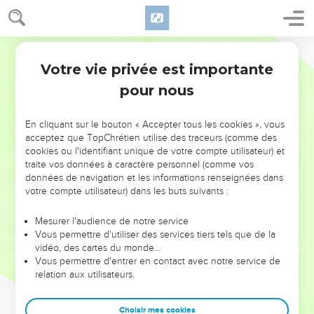
Votre vie privée est importante
pour nous
NE MANQUEZ PAS L’ÉVÉNEMENT
En cliquant sur le bouton « Accepter tous les cookies », vous
DE L’ANNÉE !
acceptez que TopChrétien utilise des traceurs (comme des
cookies ou l'identifiant unique de votre compte utilisateur) et
ET SI LEURS ERREURS POUVAIENT VOUS ÉVITER LES
traite vos données à caractère personnel (comme vos
VOTRES ?
données de navigation et les informations renseignées dans
votre compte utilisateur) dans les buts suivants :
On admire souvent les leaders pour leurs réussites, leur impact,
leur foi ou leur vision. Mais on voit moins les doutes, les erreurs
Mesurer l'audience de notre service
Vous permettre d'utiliser des services tiers tels que de la
et les saisons difficiles qu'ils ont traversés, alors même que ce
vidéo, des cartes du monde…
sont elles qui les ont façonnés.
Vous permettre d'entrer en contact avec notre service de
relation aux utilisateurs.
Dans cette conférence, leaders, entrepreneurs, et responsables
reviennent sur les erreurs marquantes de leur parcours et les
clés pour avancer avec plus de sagesse afin que leurs erreurs
Choisir mes cookies