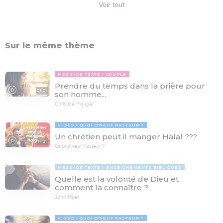
Voir tout
Sur le même thème
MESSAGE TEXTE
COUPLE
Prendre du temps dans la prière pour
03:01
son homme...
Christine Piauger
VIDÉO
QUOI D'NEUF PASTEUR ?
Un chrétien peut il manger Halal ???
17:21
Quoi d'neuf Pasteur ?
MESSAGE TEXTE
ENSEIGNEMENTS BIBLIQUES
Quelle est la volonté de Dieu et
comment la connaître ?
John Piper
VIDÉO
QUOI D'NEUF PASTEUR ?