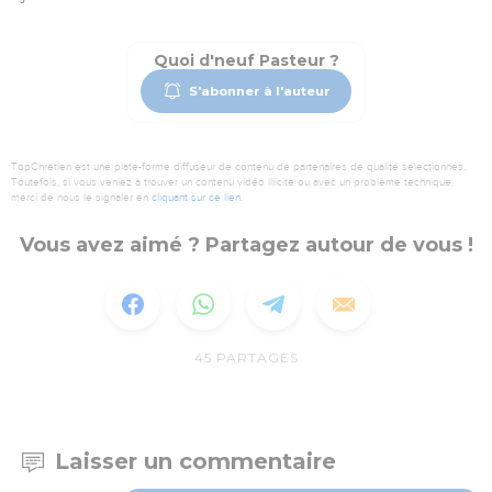
Quoi d'neuf Pasteur ?
S'abonner à l'auteur
TopChrétien est une plate-forme diffuseur de contenu de partenaires de qualité sélectionnés.
Toutefois, si vous veniez à trouver un contenu vidéo illicite ou avec un problème technique,
merci de nous le signaler en
cliquant sur ce lien
.
Vous avez aimé ? Partagez autour de vous !
45
PARTAGES
Laisser un commentaire