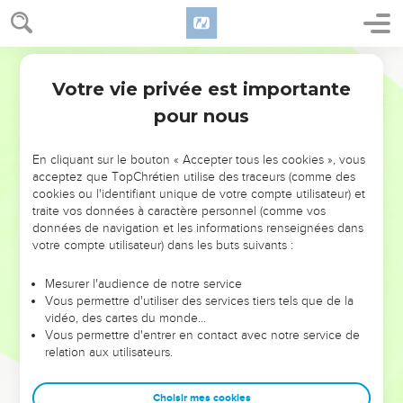
Votre vie privée est importante
pour nous
NE MANQUEZ PAS L’ÉVÉNEMENT
En cliquant sur le bouton « Accepter tous les cookies », vous
DE L’ANNÉE !
acceptez que TopChrétien utilise des traceurs (comme des
cookies ou l'identifiant unique de votre compte utilisateur) et
ET SI LEURS ERREURS POUVAIENT VOUS ÉVITER LES
traite vos données à caractère personnel (comme vos
VOTRES ?
données de navigation et les informations renseignées dans
votre compte utilisateur) dans les buts suivants :
On admire souvent les leaders pour leurs réussites, leur impact,
leur foi ou leur vision. Mais on voit moins les doutes, les erreurs
Mesurer l'audience de notre service
Vous permettre d'utiliser des services tiers tels que de la
et les saisons difficiles qu'ils ont traversés, alors même que ce
vidéo, des cartes du monde…
sont elles qui les ont façonnés.
Vous permettre d'entrer en contact avec notre service de
relation aux utilisateurs.
Dans cette conférence, leaders, entrepreneurs, et responsables
reviennent sur les erreurs marquantes de leur parcours et les
clés pour avancer avec plus de sagesse afin que leurs erreurs
Choisir mes cookies