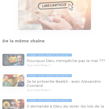
De la même chaîne
VIDÉO
QUOI D'NEUF PASTEUR ?
Pourquoi Dieu n'empêche pas le mal ???
09:33
Quoi d'neuf Pasteur ?
VIDÉO
QUOI D'NEUF PASTEUR ?
Je te présente Beebli - avec Alexandre
17:12
Cosnard
Quoi d'neuf Pasteur ?
VIDÉO
QUOI D'NEUF PASTEUR ?
Il demande à Dieu de violer les lois de la
12:16