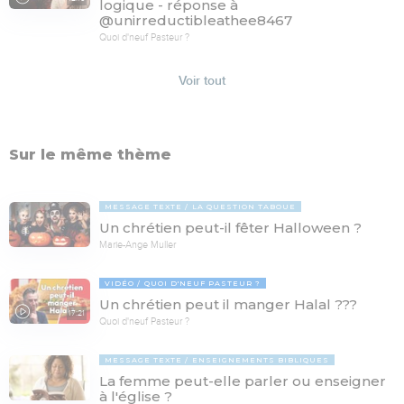
logique - réponse à
@unirreductibleathee8467
Quoi d'neuf Pasteur ?
Voir tout
Sur le même thème
MESSAGE TEXTE
LA QUESTION TABOUE
Un chrétien peut-il fêter Halloween ?
Marie-Ange Muller
VIDÉO
QUOI D'NEUF PASTEUR ?
Un chrétien peut il manger Halal ???
17:21
Quoi d'neuf Pasteur ?
MESSAGE TEXTE
ENSEIGNEMENTS BIBLIQUES
La femme peut-elle parler ou enseigner
à l'église ?