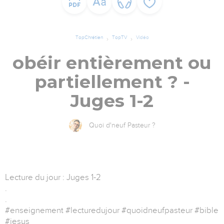
TopChrétien
TopTV
Vidéo
obéir entièrement ou
partiellement ? -
Juges 1-2
Quoi d'neuf Pasteur ?
Lecture du jour : Juges 1-2
.
.
#enseignement #lecturedujour #quoidneufpasteur #bible
#jesus