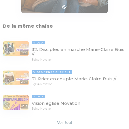
De la même chaîne
VIDÉO
32. Disciples en marche Marie-Claire Buis
05:50
//
Eglise Novation
VIDÉO
ENSEIGNEMENT
31. Prier en couple Marie-Claire Buis //
06:37
Eglise Novation
VIDÉO
Vision église Novation
05:12
Eglise Novation
Voir tout