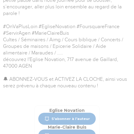
petite pause dans notre journée pour se booster,
s’encourager, aller plus loin ensemble au regard de la
parole !
#OnVaPlusLoin #EgliseNovation #FoursquareFrance
#ServirAgen #MarieClaireBuis
Cultes / Séminaires / Aimg / Cours biblique / Concerts /
Groupes de maisons / Epicerie Solidaire / Aide
alimentaire / Maraudes / .....
découvrez l'Eglise Novation, 717 avenue de Gaillard,
47000 AGEN
🔔 ABONNEZ-VOUS et ACTIVEZ LA CLOCHE, ainsi vous
serez prévenu à chaque nouveau contenu !
Eglise Novation
S'abonner à l'auteur
Marie-Claire Buis