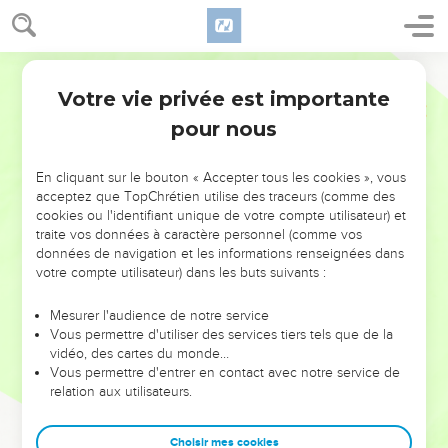
Votre vie privée est importante
pour nous
NE MANQUEZ PAS L’ÉVÉNEMENT
En cliquant sur le bouton « Accepter tous les cookies », vous
DE L’ANNÉE !
acceptez que TopChrétien utilise des traceurs (comme des
cookies ou l'identifiant unique de votre compte utilisateur) et
ET SI LEURS ERREURS POUVAIENT VOUS ÉVITER LES
traite vos données à caractère personnel (comme vos
VOTRES ?
données de navigation et les informations renseignées dans
votre compte utilisateur) dans les buts suivants :
On admire souvent les leaders pour leurs réussites, leur impact,
leur foi ou leur vision. Mais on voit moins les doutes, les erreurs
Mesurer l'audience de notre service
Vous permettre d'utiliser des services tiers tels que de la
et les saisons difficiles qu'ils ont traversés, alors même que ce
vidéo, des cartes du monde…
sont elles qui les ont façonnés.
Vous permettre d'entrer en contact avec notre service de
relation aux utilisateurs.
Dans cette conférence, leaders, entrepreneurs, et responsables
reviennent sur les erreurs marquantes de leur parcours et les
clés pour avancer avec plus de sagesse afin que leurs erreurs
Choisir mes cookies