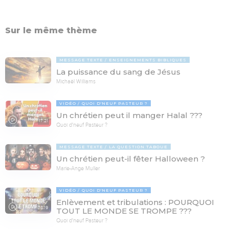
Sur le même thème
MESSAGE TEXTE
ENSEIGNEMENTS BIBLIQUES
La puissance du sang de Jésus
Michaël Williams
VIDÉO
QUOI D'NEUF PASTEUR ?
Un chrétien peut il manger Halal ???
17:21
Quoi d'neuf Pasteur ?
MESSAGE TEXTE
LA QUESTION TABOUE
Un chrétien peut-il fêter Halloween ?
Marie-Ange Muller
VIDÉO
QUOI D'NEUF PASTEUR ?
Enlèvement et tribulations : POURQUOI
78:19
TOUT LE MONDE SE TROMPE ???
Quoi d'neuf Pasteur ?