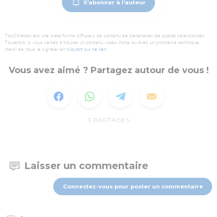
S'abonner à l'auteur
TopChrétien est une plate-forme diffuseur de contenu de partenaires de qualité sélectionnés.
Toutefois, si vous veniez à trouver un contenu vidéo illicite ou avec un problème technique,
merci de nous le signaler en
cliquant sur ce lien
.
Vous avez aimé ? Partagez autour de vous !
3
PARTAGES
Laisser un commentaire
Connectez-vous pour poster un commentaire