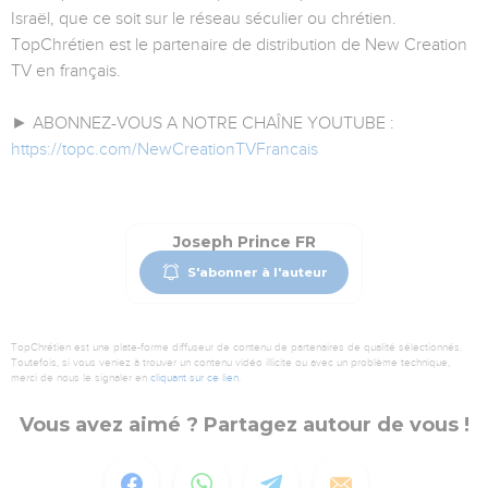
Israël, que ce soit sur le réseau séculier ou chrétien.
TopChrétien est le partenaire de distribution de New Creation
TV en français.
► ABONNEZ-VOUS A NOTRE CHAÎNE YOUTUBE :
https://topc.com/NewCreationTVFrancais
Joseph Prince FR
S'abonner à l'auteur
TopChrétien est une plate-forme diffuseur de contenu de partenaires de qualité sélectionnés.
Toutefois, si vous veniez à trouver un contenu vidéo illicite ou avec un problème technique,
merci de nous le signaler en
cliquant sur ce lien
.
Vous avez aimé ? Partagez autour de vous !