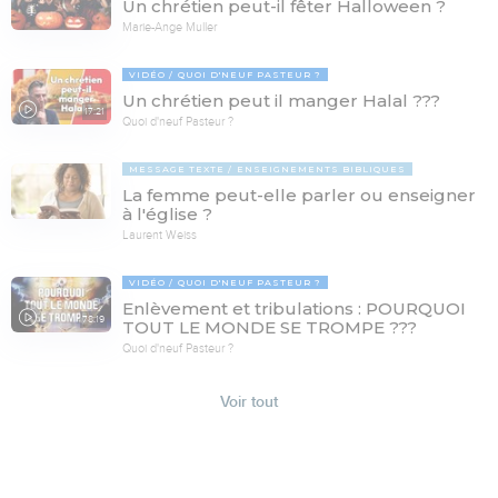
Un chrétien peut-il fêter Halloween ?
Marie-Ange Muller
VIDÉO
QUOI D'NEUF PASTEUR ?
Un chrétien peut il manger Halal ???
17:21
Quoi d'neuf Pasteur ?
MESSAGE TEXTE
ENSEIGNEMENTS BIBLIQUES
La femme peut-elle parler ou enseigner
à l'église ?
Laurent Weiss
VIDÉO
QUOI D'NEUF PASTEUR ?
Enlèvement et tribulations : POURQUOI
78:19
TOUT LE MONDE SE TROMPE ???
Quoi d'neuf Pasteur ?
Voir tout