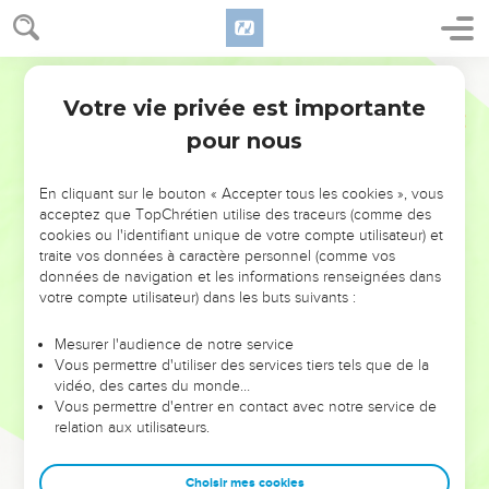
Votre vie privée est importante
pour nous
NE MANQUEZ PAS L’ÉVÉNEMENT
En cliquant sur le bouton « Accepter tous les cookies », vous
DE L’ANNÉE !
acceptez que TopChrétien utilise des traceurs (comme des
cookies ou l'identifiant unique de votre compte utilisateur) et
ET SI LEURS ERREURS POUVAIENT VOUS ÉVITER LES
traite vos données à caractère personnel (comme vos
VOTRES ?
données de navigation et les informations renseignées dans
votre compte utilisateur) dans les buts suivants :
On admire souvent les leaders pour leurs réussites, leur impact,
leur foi ou leur vision. Mais on voit moins les doutes, les erreurs
Mesurer l'audience de notre service
Vous permettre d'utiliser des services tiers tels que de la
et les saisons difficiles qu'ils ont traversés, alors même que ce
vidéo, des cartes du monde…
sont elles qui les ont façonnés.
Vous permettre d'entrer en contact avec notre service de
relation aux utilisateurs.
Dans cette conférence, leaders, entrepreneurs, et responsables
reviennent sur les erreurs marquantes de leur parcours et les
clés pour avancer avec plus de sagesse afin que leurs erreurs
Choisir mes cookies