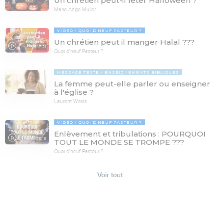
Un chrétien peut-il fêter Halloween ?
Marie-Ange Muller
VIDÉO
QUOI D'NEUF PASTEUR ?
Un chrétien peut il manger Halal ???
17:21
Quoi d'neuf Pasteur ?
MESSAGE TEXTE
ENSEIGNEMENTS BIBLIQUES
La femme peut-elle parler ou enseigner
à l'église ?
Laurent Weiss
VIDÉO
QUOI D'NEUF PASTEUR ?
Enlèvement et tribulations : POURQUOI
78:19
TOUT LE MONDE SE TROMPE ???
Quoi d'neuf Pasteur ?
Voir tout