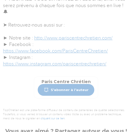
serez prévenu à chaque fois que nous sommes en live !
🔔
➤ Retrouvez-nous aussi sur :
► Notre site :
http://www.pariscentrechretien.com/
► Facebook :
https://www.facebook.com/ParisCentreChretien/
► Instagram :
https://www.instagram.com/pariscentrechretien/
Paris Centre Chrétien
S'abonner à l'auteur
TopChrétien est une plate-forme diffuseur de contenu de partenaires de qualité sélectionnés.
Toutefois, si vous veniez à trouver un contenu vidéo illicite ou avec un problème technique,
merci de nous le signaler en
cliquant sur ce lien
.
Vous avez aimé ? Partagez autour de vous !