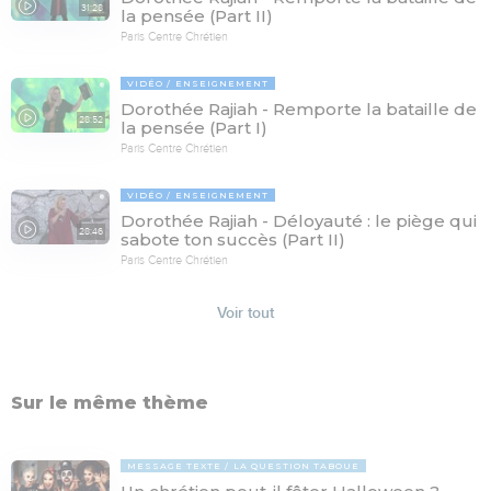
31:28
la pensée (Part II)
Paris Centre Chrétien
VIDÉO
ENSEIGNEMENT
Dorothée Rajiah - Remporte la bataille de
28:52
la pensée (Part I)
Paris Centre Chrétien
VIDÉO
ENSEIGNEMENT
Dorothée Rajiah - Déloyauté : le piège qui
28:46
sabote ton succès (Part II)
Paris Centre Chrétien
Voir tout
Sur le même thème
MESSAGE TEXTE
LA QUESTION TABOUE