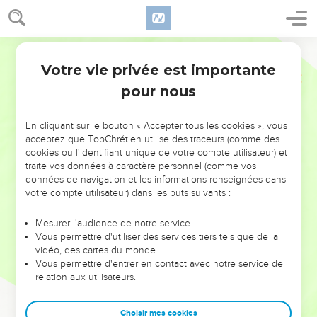
Votre vie privée est importante
pour nous
NE MANQUEZ PAS L’ÉVÉNEMENT
En cliquant sur le bouton « Accepter tous les cookies », vous
DE L’ANNÉE !
acceptez que TopChrétien utilise des traceurs (comme des
cookies ou l'identifiant unique de votre compte utilisateur) et
ET SI LEURS ERREURS POUVAIENT VOUS ÉVITER LES
traite vos données à caractère personnel (comme vos
VOTRES ?
données de navigation et les informations renseignées dans
votre compte utilisateur) dans les buts suivants :
On admire souvent les leaders pour leurs réussites, leur impact,
leur foi ou leur vision. Mais on voit moins les doutes, les erreurs
Mesurer l'audience de notre service
Vous permettre d'utiliser des services tiers tels que de la
et les saisons difficiles qu'ils ont traversés, alors même que ce
vidéo, des cartes du monde…
sont elles qui les ont façonnés.
Vous permettre d'entrer en contact avec notre service de
relation aux utilisateurs.
Dans cette conférence, leaders, entrepreneurs, et responsables
reviennent sur les erreurs marquantes de leur parcours et les
clés pour avancer avec plus de sagesse afin que leurs erreurs
Choisir mes cookies