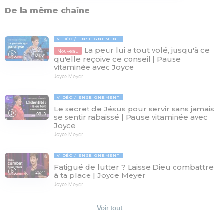
De la même chaîne
VIDÉO
ENSEIGNEMENT
La peur lui a tout volé, jusqu'à ce
Nouveau
04:04
qu'elle reçoive ce conseil | Pause
vitaminée avec Joyce
Joyce Meyer
VIDÉO
ENSEIGNEMENT
Le secret de Jésus pour servir sans jamais
03:10
se sentir rabaissé | Pause vitaminée avec
Joyce
Joyce Meyer
VIDÉO
ENSEIGNEMENT
Fatigué de lutter ? Laisse Dieu combattre
25:44
à ta place | Joyce Meyer
Joyce Meyer
Voir tout