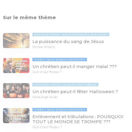
Sur le même thème
MESSAGE TEXTE
ENSEIGNEMENTS BIBLIQUES
La puissance du sang de Jésus
Michaël Williams
VIDÉO
QUOI D'NEUF PASTEUR ?
Un chrétien peut il manger Halal ???
17:21
Quoi d'neuf Pasteur ?
MESSAGE TEXTE
LA QUESTION TABOUE
Un chrétien peut-il fêter Halloween ?
Marie-Ange Muller
VIDÉO
QUOI D'NEUF PASTEUR ?
Enlèvement et tribulations : POURQUOI
78:19
TOUT LE MONDE SE TROMPE ???
Quoi d'neuf Pasteur ?