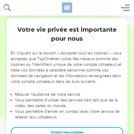
Votre vie privée est importante
pour nous
NE MANQUEZ PAS L’ÉVÉNEMENT
En cliquant sur le bouton « Accepter tous les cookies », vous
DE L’ANNÉE !
acceptez que TopChrétien utilise des traceurs (comme des
cookies ou l'identifiant unique de votre compte utilisateur) et
ET SI LEURS ERREURS POUVAIENT VOUS ÉVITER LES
traite vos données à caractère personnel (comme vos
VOTRES ?
données de navigation et les informations renseignées dans
votre compte utilisateur) dans les buts suivants :
On admire souvent les leaders pour leurs réussites, leur impact,
leur foi ou leur vision. Mais on voit moins les doutes, les erreurs
Mesurer l'audience de notre service
Vous permettre d'utiliser des services tiers tels que de la
et les saisons difficiles qu'ils ont traversés, alors même que ce
vidéo, des cartes du monde…
sont elles qui les ont façonnés.
Vous permettre d'entrer en contact avec notre service de
relation aux utilisateurs.
Dans cette conférence, leaders, entrepreneurs, et responsables
reviennent sur les erreurs marquantes de leur parcours et les
clés pour avancer avec plus de sagesse afin que leurs erreurs
Choisir mes cookies