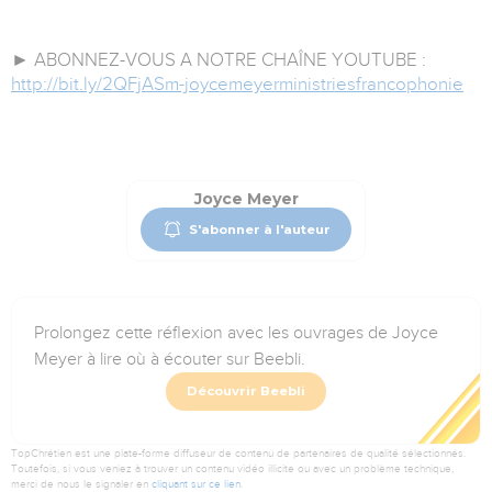
► ABONNEZ-VOUS A NOTRE CHAÎNE YOUTUBE :
http://bit.ly/2QFjASm-joycemeyerministriesfrancophonie
Joyce Meyer
S'abonner à l'auteur
Prolongez cette réflexion avec les ouvrages de Joyce
Meyer à lire où à écouter sur Beebli.
Découvrir Beebli
TopChrétien est une plate-forme diffuseur de contenu de partenaires de qualité sélectionnés.
Toutefois, si vous veniez à trouver un contenu vidéo illicite ou avec un problème technique,
merci de nous le signaler en
cliquant sur ce lien
.