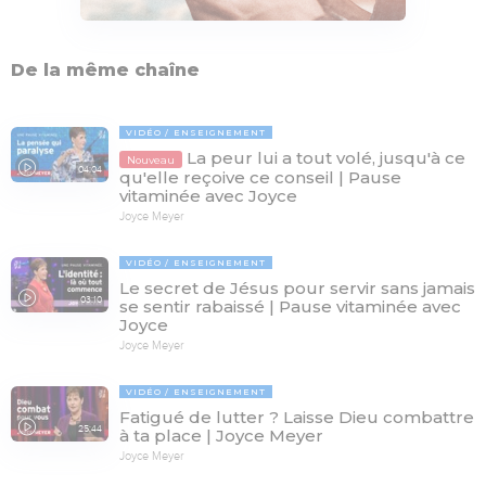
De la même chaîne
VIDÉO
ENSEIGNEMENT
La peur lui a tout volé, jusqu'à ce
Nouveau
04:04
qu'elle reçoive ce conseil | Pause
vitaminée avec Joyce
Joyce Meyer
VIDÉO
ENSEIGNEMENT
Le secret de Jésus pour servir sans jamais
03:10
se sentir rabaissé | Pause vitaminée avec
Joyce
Joyce Meyer
VIDÉO
ENSEIGNEMENT
Fatigué de lutter ? Laisse Dieu combattre
25:44
à ta place | Joyce Meyer
Joyce Meyer