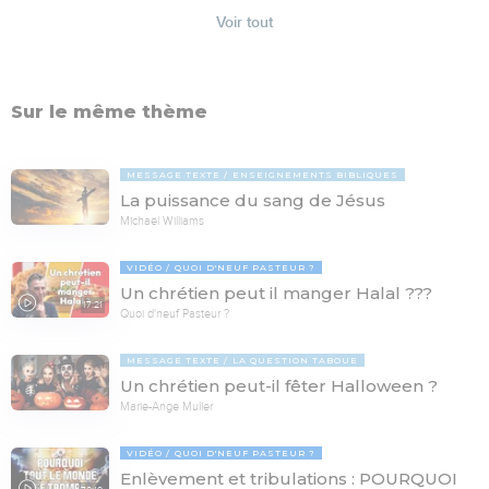
Voir tout
Sur le même thème
MESSAGE TEXTE
ENSEIGNEMENTS BIBLIQUES
La puissance du sang de Jésus
Michaël Williams
VIDÉO
QUOI D'NEUF PASTEUR ?
Un chrétien peut il manger Halal ???
17:21
Quoi d'neuf Pasteur ?
MESSAGE TEXTE
LA QUESTION TABOUE
Un chrétien peut-il fêter Halloween ?
Marie-Ange Muller
VIDÉO
QUOI D'NEUF PASTEUR ?
Enlèvement et tribulations : POURQUOI