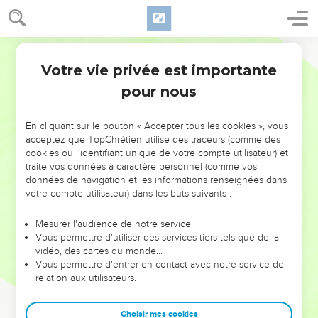
Votre vie privée est importante
pour nous
NE MANQUEZ PAS L’ÉVÉNEMENT
En cliquant sur le bouton « Accepter tous les cookies », vous
DE L’ANNÉE !
acceptez que TopChrétien utilise des traceurs (comme des
cookies ou l'identifiant unique de votre compte utilisateur) et
ET SI LEURS ERREURS POUVAIENT VOUS ÉVITER LES
traite vos données à caractère personnel (comme vos
VOTRES ?
données de navigation et les informations renseignées dans
votre compte utilisateur) dans les buts suivants :
On admire souvent les leaders pour leurs réussites, leur impact,
leur foi ou leur vision. Mais on voit moins les doutes, les erreurs
Mesurer l'audience de notre service
Vous permettre d'utiliser des services tiers tels que de la
et les saisons difficiles qu'ils ont traversés, alors même que ce
vidéo, des cartes du monde…
sont elles qui les ont façonnés.
Vous permettre d'entrer en contact avec notre service de
relation aux utilisateurs.
Dans cette conférence, leaders, entrepreneurs, et responsables
reviennent sur les erreurs marquantes de leur parcours et les
clés pour avancer avec plus de sagesse afin que leurs erreurs
Choisir mes cookies