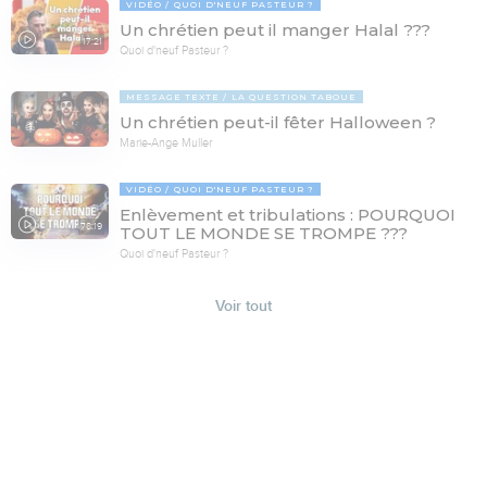
VIDÉO
QUOI D'NEUF PASTEUR ?
Un chrétien peut il manger Halal ???
17:21
Quoi d'neuf Pasteur ?
MESSAGE TEXTE
LA QUESTION TABOUE
Un chrétien peut-il fêter Halloween ?
Marie-Ange Muller
VIDÉO
QUOI D'NEUF PASTEUR ?
Enlèvement et tribulations : POURQUOI
78:19
TOUT LE MONDE SE TROMPE ???
Quoi d'neuf Pasteur ?
Voir tout