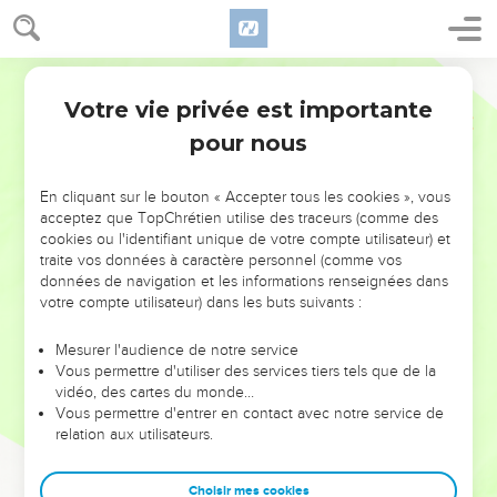
Votre vie privée est importante
pour nous
NE MANQUEZ PAS L’ÉVÉNEMENT
En cliquant sur le bouton « Accepter tous les cookies », vous
DE L’ANNÉE !
acceptez que TopChrétien utilise des traceurs (comme des
cookies ou l'identifiant unique de votre compte utilisateur) et
ET SI LEURS ERREURS POUVAIENT VOUS ÉVITER LES
traite vos données à caractère personnel (comme vos
VOTRES ?
données de navigation et les informations renseignées dans
votre compte utilisateur) dans les buts suivants :
On admire souvent les leaders pour leurs réussites, leur impact,
leur foi ou leur vision. Mais on voit moins les doutes, les erreurs
Mesurer l'audience de notre service
Vous permettre d'utiliser des services tiers tels que de la
et les saisons difficiles qu'ils ont traversés, alors même que ce
vidéo, des cartes du monde…
sont elles qui les ont façonnés.
Vous permettre d'entrer en contact avec notre service de
relation aux utilisateurs.
Dans cette conférence, leaders, entrepreneurs, et responsables
reviennent sur les erreurs marquantes de leur parcours et les
clés pour avancer avec plus de sagesse afin que leurs erreurs
Choisir mes cookies