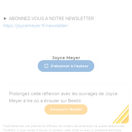
► ABONNEZ-VOUS A NOTRE NEWSLETTER :
https://joycemeyer.fr/newsletter/
Joyce Meyer
S'abonner à l'auteur
Prolongez cette réflexion avec les ouvrages de Joyce
Meyer à lire où à écouter sur Beebli.
Découvrir Beebli
TopChrétien est une plate-forme diffuseur de contenu de partenaires de qualité sélectionnés.
Toutefois, si vous veniez à trouver un contenu vidéo illicite ou avec un problème technique,