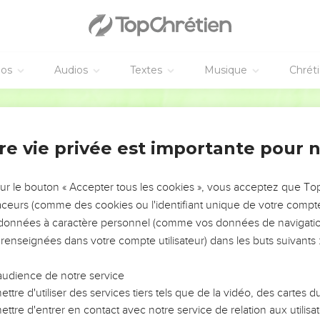
éos
Audios
Textes
Musique
Chrét
re vie privée est importante pour 
NEMENT DE L’ANNÉE !
ÉVITER LES VOTRES ?
sur le bouton « Accepter tous les cookies », vous acceptez que T
traceurs (comme des cookies ou l'identifiant unique de votre compte 
tes, leur impact, leur foi ou leur vision. Mais on voit
s données à caractère personnel (comme vos données de navigatio
fficiles qu'ils ont traversés, alors même que ce sont
 renseignées dans votre compte utilisateur) dans les buts suivants 
audience de notre service
s, et responsables reviennent sur les erreurs
 avancer avec plus de sagesse afin que leurs erreurs
ttre d'utiliser des services tiers tels que de la vidéo, des cartes
un ministère, une équipe, un groupe ou une famille,
ttre d'entrer en contact avec notre service de relation aux utilisat