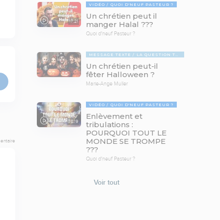
VIDÉO
QUOI D'NEUF PASTEUR ?
Un chrétien peut il
17:21
manger Halal ???
Quoi d'neuf Pasteur ?
MESSAGE TEXTE
LA QUESTION TABOUE
Un chrétien peut-il
fêter Halloween ?
Marie-Ange Muller
VIDÉO
QUOI D'NEUF PASTEUR ?
Enlèvement et
78:19
tribulations :
POURQUOI TOUT LE
MONDE SE TROMPE
entaire
???
Quoi d'neuf Pasteur ?
Voir tout