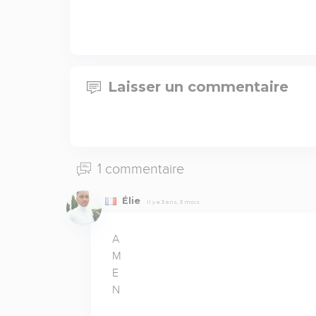
Laisser un commentaire
1 commentaire
Élie
Il y a 3 ans, 3 mois
A

M

E

N