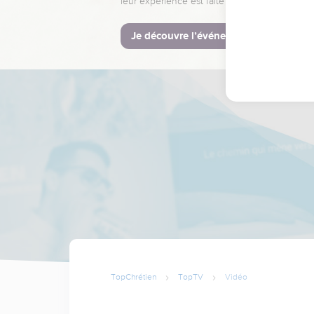
leur expérience est faite pour vous.
Je découvre l’événement
TopChrétien
TopTV
Vidéo