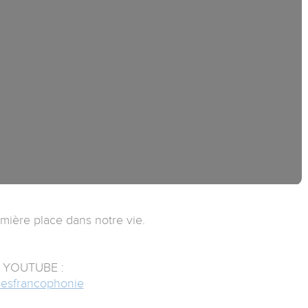
emière place dans notre vie.
YOUTUBE :
riesfrancophonie