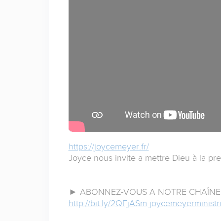
https://joycemeyer.fr/
Joyce nous invite a mettre Dieu à la pr
► ABONNEZ-VOUS A NOTRE CHAÎNE 
http://bit.ly/2QFjASm-joycemeyerminist