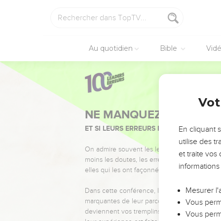
Au quotidien
Bible
Vid
Vot
NE MANQUEZ PAS L’ÉVÉ
ET SI LEURS ERREURS POUVAIENT VOUS 
En cliquant 
utilise des 
On admire souvent les leaders pour leurs réussi
et traite vo
moins les doutes, les erreurs et les saisons di
informations
elles qui les ont façonnés.
Mesurer l'
Dans cette conférence, leaders, entrepreneur
marquantes de leur parcours et les clés pour
Vous perme
deviennent vos tremplins. Que vous guidiez 
Vous perme