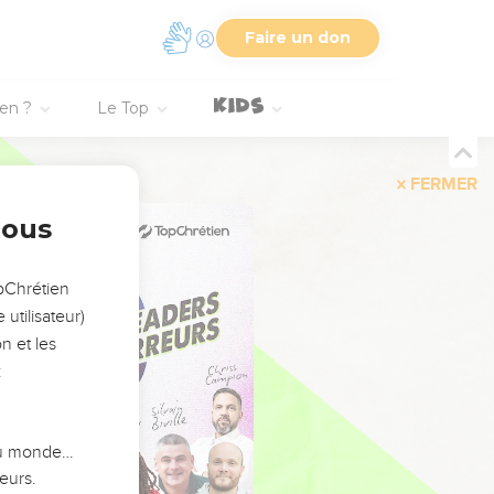
Faire un don
ien ?
Le Top
FERMER
nous
opChrétien
utilisateur)
n et les
:
 du monde…
eurs.