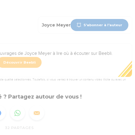
Joyce Meyer
S'abonner à l'auteur
ouvrages de Joyce Meyer à lire où à écouter sur Beebli.
Découvrir Beebli
 qualité sélectionnés. Toutefois, si vous veniez à trouver un contenu vidéo illicite ou avec un
 ? Partagez autour de vous !
32
PARTAGES