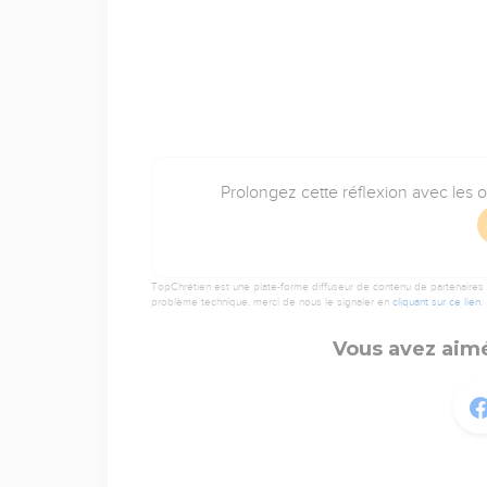
Prolongez cette réflexion avec les 
TopChrétien est une plate-forme diffuseur de contenu de partenaires de
problème technique, merci de nous le signaler en
cliquant sur ce lien
.
Vous avez aimé