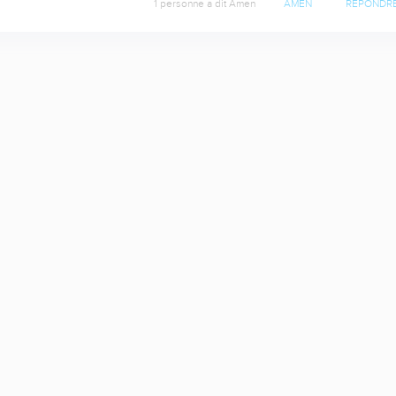
1 personne a dit Amen
AMEN
RÉPONDR