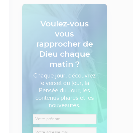
Voulez-vous
vous
rapprocher de
Dieu
chaque
matin ?
Chaque jour, découvrez
le verset du jour, la
Pensée du Jour, les
contenus phares et les
nouveautés.