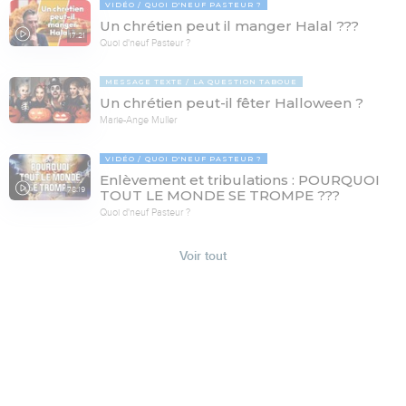
VIDÉO
QUOI D'NEUF PASTEUR ?
Un chrétien peut il manger Halal ???
17:21
Quoi d'neuf Pasteur ?
MESSAGE TEXTE
LA QUESTION TABOUE
Un chrétien peut-il fêter Halloween ?
Marie-Ange Muller
VIDÉO
QUOI D'NEUF PASTEUR ?
Enlèvement et tribulations : POURQUOI
78:19
TOUT LE MONDE SE TROMPE ???
Quoi d'neuf Pasteur ?
Voir tout