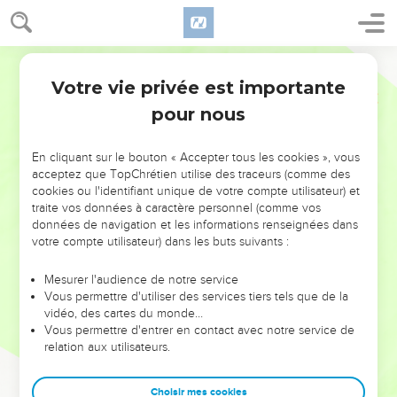
Votre vie privée est importante
pour nous
NE MANQUEZ PAS L’ÉVÉNEMENT
En cliquant sur le bouton « Accepter tous les cookies », vous
DE L’ANNÉE !
acceptez que TopChrétien utilise des traceurs (comme des
cookies ou l'identifiant unique de votre compte utilisateur) et
ET SI LEURS ERREURS POUVAIENT VOUS ÉVITER LES
traite vos données à caractère personnel (comme vos
VOTRES ?
données de navigation et les informations renseignées dans
votre compte utilisateur) dans les buts suivants :
On admire souvent les leaders pour leurs réussites, leur impact,
leur foi ou leur vision. Mais on voit moins les doutes, les erreurs
Mesurer l'audience de notre service
Vous permettre d'utiliser des services tiers tels que de la
et les saisons difficiles qu'ils ont traversés, alors même que ce
vidéo, des cartes du monde…
sont elles qui les ont façonnés.
Vous permettre d'entrer en contact avec notre service de
relation aux utilisateurs.
Dans cette conférence, leaders, entrepreneurs, et responsables
reviennent sur les erreurs marquantes de leur parcours et les
clés pour avancer avec plus de sagesse afin que leurs erreurs
Choisir mes cookies