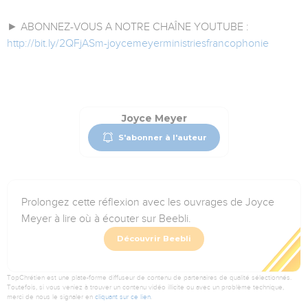
► ABONNEZ-VOUS A NOTRE CHAÎNE YOUTUBE :
http://bit.ly/2QFjASm-joycemeyerministriesfrancophonie
Joyce Meyer
S'abonner à l'auteur
Prolongez cette réflexion avec les ouvrages de Joyce
Meyer à lire où à écouter sur Beebli.
Découvrir Beebli
TopChrétien est une plate-forme diffuseur de contenu de partenaires de qualité sélectionnés.
Toutefois, si vous veniez à trouver un contenu vidéo illicite ou avec un problème technique,
merci de nous le signaler en
cliquant sur ce lien
.