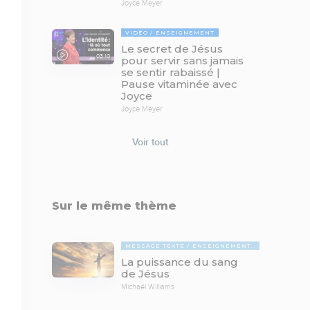
Joyce Meyer
VIDÉO
ENSEIGNEMENT
Le secret de Jésus
03:10
pour servir sans jamais
se sentir rabaissé |
Pause vitaminée avec
Joyce
Joyce Meyer
Voir tout
Sur le même thème
MESSAGE TEXTE
ENSEIGNEMENTS BIBLIQUES
La puissance du sang
de Jésus
Michaël Williams