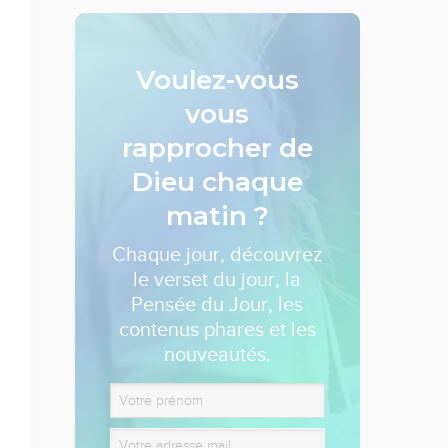
Voulez-vous
vous
rapprocher de
Dieu
chaque
matin ?
Chaque jour, découvrez
le verset du jour, la
Pensée du Jour, les
contenus phares et les
nouveautés.