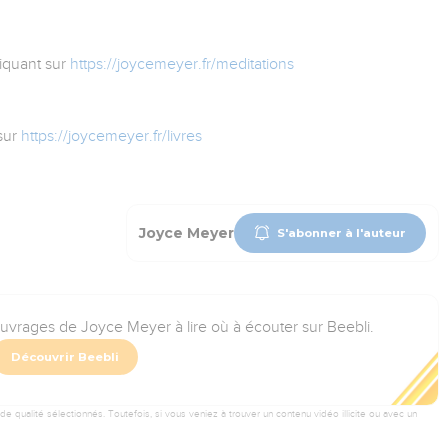
iquant sur
https://joycemeyer.fr/meditations
sur
https://joycemeyer.fr/livres
Joyce Meyer
S'abonner à l'auteur
ouvrages de Joyce Meyer à lire où à écouter sur Beebli.
Découvrir Beebli
 qualité sélectionnés. Toutefois, si vous veniez à trouver un contenu vidéo illicite ou avec un