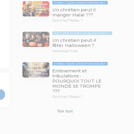
VIDÉO
QUOI D'NEUF PASTEUR ?
Un chrétien peut il
17:21
manger Halal ???
Quoi d'neuf Pasteur ?
MESSAGE TEXTE
LA QUESTION TABOUE
Un chrétien peut-il
fêter Halloween ?
Marie-Ange Muller
VIDÉO
QUOI D'NEUF PASTEUR ?
Enlèvement et
78:19
tribulations :
POURQUOI TOUT LE
MONDE SE TROMPE
???
Quoi d'neuf Pasteur ?
Voir tout