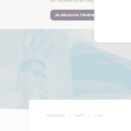
leur expérience est faite pour vous.
Je découvre l’événement
TopChrétien
TopTV
Vidéo