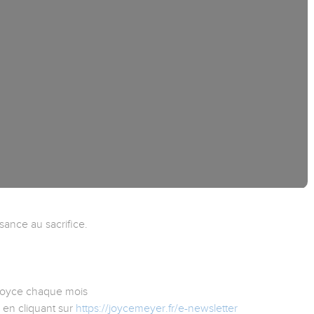
sance au sacrifice.
 Joyce chaque mois
 en cliquant sur
https://joycemeyer.fr/e-newsletter