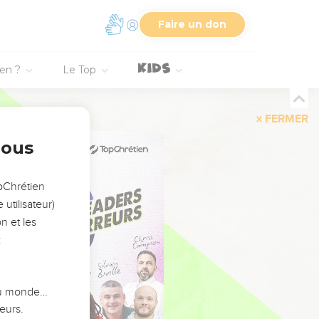
Faire un don
ien ?
Le Top
FERMER
nous
opChrétien
utilisateur)
n et les
:
 du monde…
eurs.