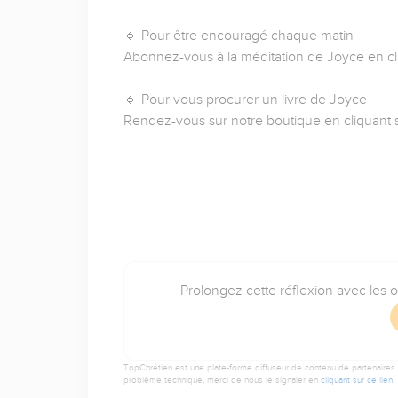
🔹 Pour être encouragé chaque matin
Abonnez-vous à la méditation de Joyce en cl
🔹 Pour vous procurer un livre de Joyce
Rendez-vous sur notre boutique en cliquant 
Prolongez cette réflexion avec les 
TopChrétien est une plate-forme diffuseur de contenu de partenaires de
problème technique, merci de nous le signaler en
cliquant sur ce lien
.