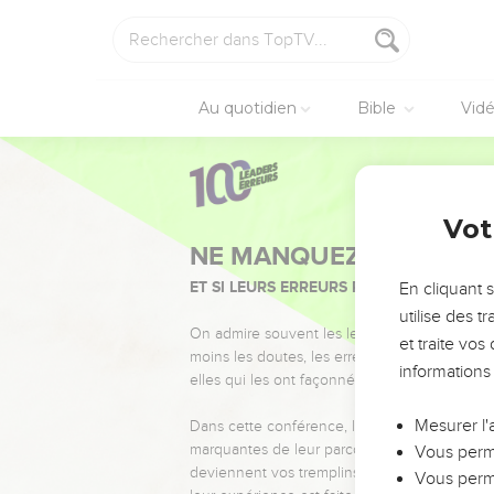
Au quotidien
Bible
Vid
Vot
NE MANQUEZ PAS L’ÉVÉ
ET SI LEURS ERREURS POUVAIENT VOUS 
En cliquant 
utilise des 
On admire souvent les leaders pour leurs réussi
et traite vo
moins les doutes, les erreurs et les saisons di
informations
elles qui les ont façonnés.
Mesurer l'
Dans cette conférence, leaders, entrepreneur
marquantes de leur parcours et les clés pour
Vous perme
deviennent vos tremplins. Que vous guidiez 
Vous perme