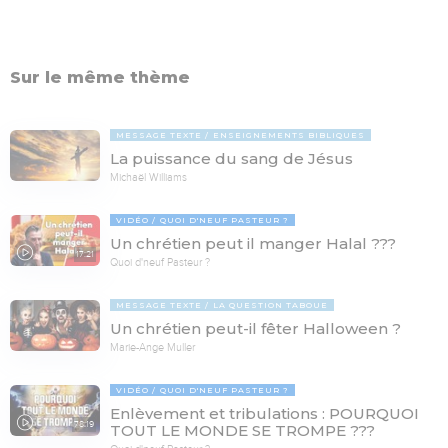
Sur le même thème
MESSAGE TEXTE
ENSEIGNEMENTS BIBLIQUES
La puissance du sang de Jésus
Michaël Williams
VIDÉO
QUOI D'NEUF PASTEUR ?
Un chrétien peut il manger Halal ???
17:21
Quoi d'neuf Pasteur ?
MESSAGE TEXTE
LA QUESTION TABOUE
Un chrétien peut-il fêter Halloween ?
Marie-Ange Muller
VIDÉO
QUOI D'NEUF PASTEUR ?
Enlèvement et tribulations : POURQUOI
78:19
TOUT LE MONDE SE TROMPE ???