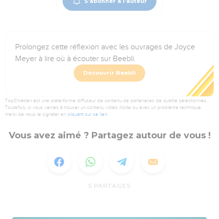
S'abonner à l'auteur
Prolongez cette réflexion avec les ouvrages de Joyce
Meyer à lire où à écouter sur Beebli.
Découvrir Beebli
TopChrétien est une plate-forme diffuseur de contenu de partenaires de qualité sélectionnés.
Toutefois, si vous veniez à trouver un contenu vidéo illicite ou avec un problème technique,
merci de nous le signaler en
cliquant sur ce lien
.
Vous avez aimé ? Partagez autour de vous !
5
PARTAGES