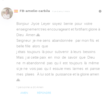
FB-amelie-carbila
Il y a 2 ans, 1 mois
Bonjour  Jiyce  Leyer  soyez  benie  pour  votre  
enseignement tres encourageant et fortifiant gloire à 
Dieu  Amen 🙏 

Seigneur  je me sens  abandonnée   par mon fils  et  
belle fille  alors  que

j étais  toujours  là pour  subvenir  à leurs  besoins   
Mais  j ai cette paix  en  moi  de  savoir  que  Dieu  
ne  m abandonné  pas  qu il  est  toujours  là  même  
si je ne  vois pas  qu il  essuie mes  larmes  et  panse  
mes  plaies   À lui soit la  puissance et la gloire amen 
🙏
1 personne a dit Amen
AMEN
RÉPONDRE