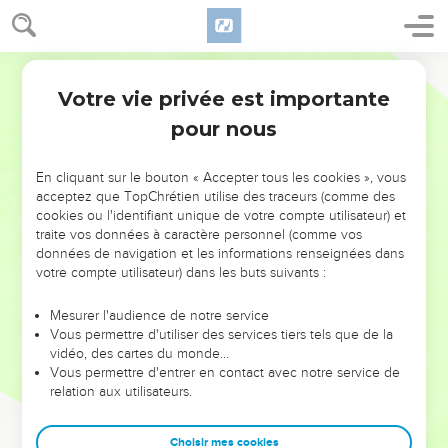
Votre vie privée est importante
pour nous
NE MANQUEZ PAS L’ÉVÉNEMENT
En cliquant sur le bouton « Accepter tous les cookies », vous
DE L’ANNÉE !
acceptez que TopChrétien utilise des traceurs (comme des
cookies ou l'identifiant unique de votre compte utilisateur) et
ET SI LEURS ERREURS POUVAIENT VOUS ÉVITER LES
traite vos données à caractère personnel (comme vos
VOTRES ?
données de navigation et les informations renseignées dans
votre compte utilisateur) dans les buts suivants :
On admire souvent les leaders pour leurs réussites, leur impact,
leur foi ou leur vision. Mais on voit moins les doutes, les erreurs
Mesurer l'audience de notre service
Vous permettre d'utiliser des services tiers tels que de la
et les saisons difficiles qu'ils ont traversés, alors même que ce
vidéo, des cartes du monde…
sont elles qui les ont façonnés.
Vous permettre d'entrer en contact avec notre service de
relation aux utilisateurs.
Dans cette conférence, leaders, entrepreneurs, et responsables
reviennent sur les erreurs marquantes de leur parcours et les
clés pour avancer avec plus de sagesse afin que leurs erreurs
Choisir mes cookies