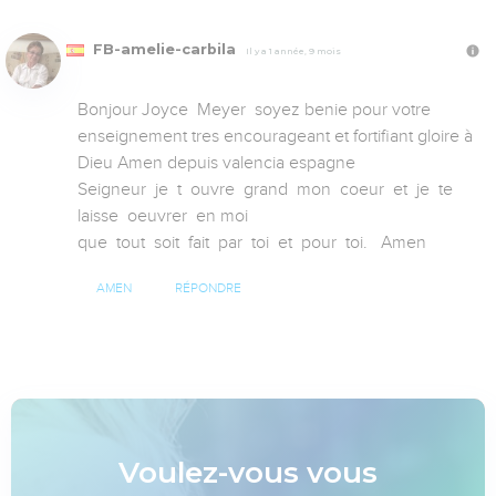
FB-amelie-carbila
Il y a 1 année, 9 mois
Bonjour Joyce  Meyer  soyez benie pour votre 
enseignement tres encourageant et fortifiant gloire à 
Dieu Amen depuis valencia espagne 

Seigneur  je  t  ouvre  grand  mon  coeur  et  je  te  
laisse  oeuvrer  en moi 

que  tout  soit  fait  par  toi  et  pour  toi.   Amen
AMEN
RÉPONDRE
Voulez-vous vous