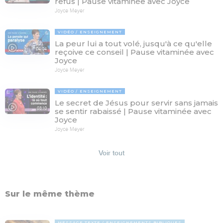
refus | Pause vitaminée avec Joyce
Joyce Meyer
VIDÉO
ENSEIGNEMENT
La peur lui a tout volé, jusqu'à ce qu'elle
04:04
reçoive ce conseil | Pause vitaminée avec
Joyce
Joyce Meyer
VIDÉO
ENSEIGNEMENT
Le secret de Jésus pour servir sans jamais
03:10
se sentir rabaissé | Pause vitaminée avec
Joyce
Joyce Meyer
Voir tout
Sur le même thème
MESSAGE TEXTE
ENSEIGNEMENTS BIBLIQUES