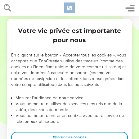
Votre vie privée est importante
pour nous
NE MANQUEZ PAS L’ÉVÉNEMENT
En cliquant sur le bouton « Accepter tous les cookies », vous
DE L’ANNÉE !
acceptez que TopChrétien utilise des traceurs (comme des
cookies ou l'identifiant unique de votre compte utilisateur) et
ET SI LEURS ERREURS POUVAIENT VOUS ÉVITER LES
traite vos données à caractère personnel (comme vos
VOTRES ?
données de navigation et les informations renseignées dans
votre compte utilisateur) dans les buts suivants :
On admire souvent les leaders pour leurs réussites, leur impact,
leur foi ou leur vision. Mais on voit moins les doutes, les erreurs
Mesurer l'audience de notre service
Vous permettre d'utiliser des services tiers tels que de la
et les saisons difficiles qu'ils ont traversés, alors même que ce
vidéo, des cartes du monde…
sont elles qui les ont façonnés.
Vous permettre d'entrer en contact avec notre service de
relation aux utilisateurs.
Dans cette conférence, leaders, entrepreneurs, et responsables
reviennent sur les erreurs marquantes de leur parcours et les
clés pour avancer avec plus de sagesse afin que leurs erreurs
Choisir mes cookies