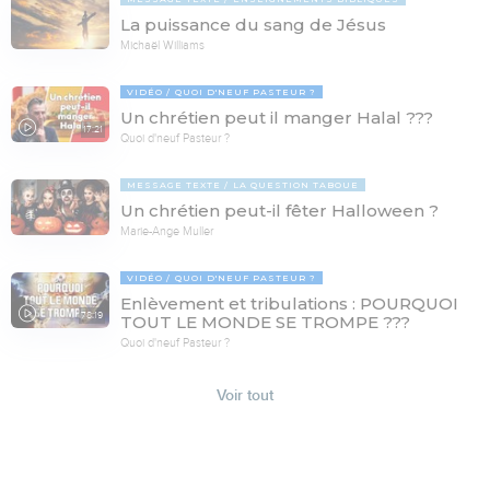
La puissance du sang de Jésus
Michaël Williams
VIDÉO
QUOI D'NEUF PASTEUR ?
Un chrétien peut il manger Halal ???
17:21
Quoi d'neuf Pasteur ?
MESSAGE TEXTE
LA QUESTION TABOUE
Un chrétien peut-il fêter Halloween ?
Marie-Ange Muller
VIDÉO
QUOI D'NEUF PASTEUR ?
Enlèvement et tribulations : POURQUOI
78:19
TOUT LE MONDE SE TROMPE ???
Quoi d'neuf Pasteur ?
Voir tout