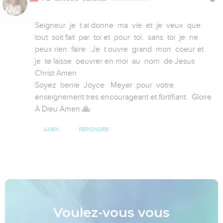
Seigneur  je  t ai donne  ma  vie  et  je  veux  que  
tout  soit fait  par  toi et  pour  toi.  sans  toi  je  ne  
peux rien  faire  .Je  t ouvre  grand  mon  coeur et  
je  te laisse  oeuvrer en moi  au  nom  de Jesus  
Christ Amen 

Soyez  benie  Joyce   Meyer  pour  votre 
enseignement tres encourageant et fortifiant.  Gloire 
À Dieu Amen 🙏
AMEN
RÉPONDRE
Voulez-vous vous