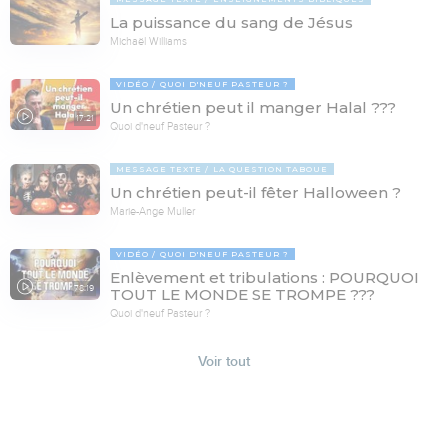
La puissance du sang de Jésus
Michaël Williams
VIDÉO
QUOI D'NEUF PASTEUR ?
Un chrétien peut il manger Halal ???
17:21
Quoi d'neuf Pasteur ?
MESSAGE TEXTE
LA QUESTION TABOUE
Un chrétien peut-il fêter Halloween ?
Marie-Ange Muller
VIDÉO
QUOI D'NEUF PASTEUR ?
Enlèvement et tribulations : POURQUOI
78:19
TOUT LE MONDE SE TROMPE ???
Quoi d'neuf Pasteur ?
Voir tout