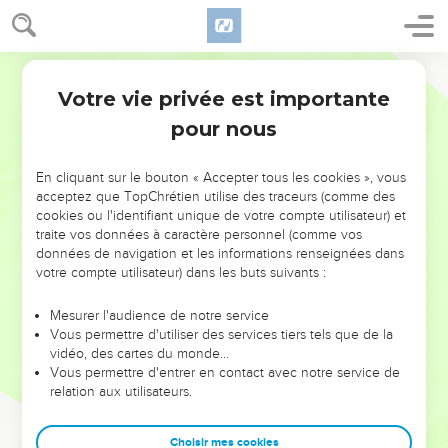
Votre vie privée est importante
pour nous
NE MANQUEZ PAS L’ÉVÉNEMENT
En cliquant sur le bouton « Accepter tous les cookies », vous
DE L’ANNÉE !
acceptez que TopChrétien utilise des traceurs (comme des
cookies ou l'identifiant unique de votre compte utilisateur) et
ET SI LEURS ERREURS POUVAIENT VOUS ÉVITER LES
traite vos données à caractère personnel (comme vos
VOTRES ?
données de navigation et les informations renseignées dans
votre compte utilisateur) dans les buts suivants :
On admire souvent les leaders pour leurs réussites, leur impact,
leur foi ou leur vision. Mais on voit moins les doutes, les erreurs
Mesurer l'audience de notre service
Vous permettre d'utiliser des services tiers tels que de la
et les saisons difficiles qu'ils ont traversés, alors même que ce
vidéo, des cartes du monde…
sont elles qui les ont façonnés.
Vous permettre d'entrer en contact avec notre service de
relation aux utilisateurs.
Dans cette conférence, leaders, entrepreneurs, et responsables
reviennent sur les erreurs marquantes de leur parcours et les
clés pour avancer avec plus de sagesse afin que leurs erreurs
Choisir mes cookies