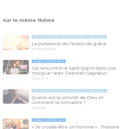
Sur le même thème
MESSAGE TEXTE
ENSEIGNEMENTS BIBLIQUES
La puissance de l’action de grâce
Edouard Kowalski
VIDÉO
COUPÉ EN 4
J'ai rencontré le Saint-Esprit dans une
29:46
morgue ! avec Deborah Gagnieux
Coupé en 4
MESSAGE TEXTE
ENSEIGNEMENTS BIBLIQUES
Quelle est la volonté de Dieu et
comment la connaître ?
John Piper
VIDÉO
COUPÉ EN 4
« Je croyais être un homme » : l'histoire