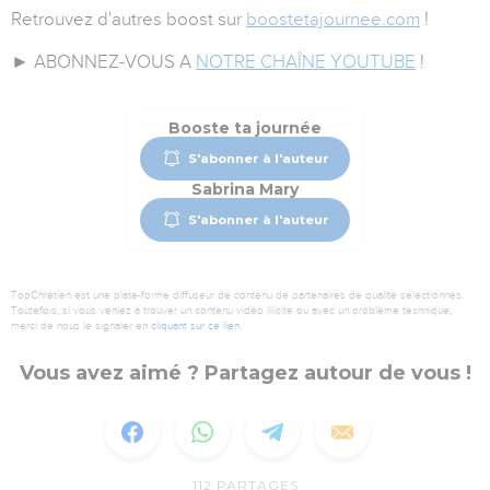
Retrouvez d'autres boost sur
boostetajournee.com
!
► ABONNEZ-VOUS A
NOTRE CHAÎNE YOUTUBE
!
Booste ta journée
S'abonner à l'auteur
Sabrina Mary
S'abonner à l'auteur
TopChrétien est une plate-forme diffuseur de contenu de partenaires de qualité sélectionnés.
Toutefois, si vous veniez à trouver un contenu vidéo illicite ou avec un problème technique,
merci de nous le signaler en
cliquant sur ce lien
.
Vous avez aimé ? Partagez autour de vous !
112
PARTAGES