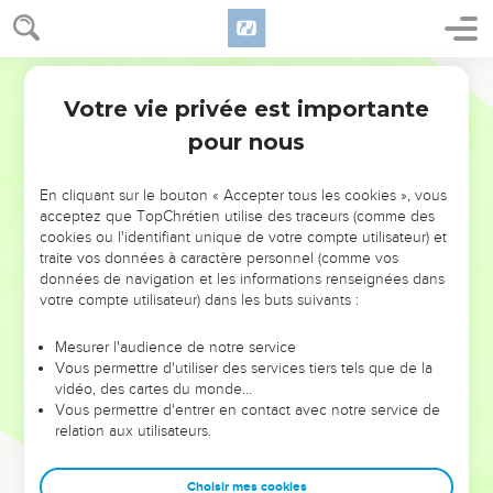
Votre vie privée est importante
pour nous
NE MANQUEZ PAS L’ÉVÉNEMENT
En cliquant sur le bouton « Accepter tous les cookies », vous
DE L’ANNÉE !
acceptez que TopChrétien utilise des traceurs (comme des
cookies ou l'identifiant unique de votre compte utilisateur) et
ET SI LEURS ERREURS POUVAIENT VOUS ÉVITER LES
traite vos données à caractère personnel (comme vos
VOTRES ?
données de navigation et les informations renseignées dans
votre compte utilisateur) dans les buts suivants :
On admire souvent les leaders pour leurs réussites, leur impact,
leur foi ou leur vision. Mais on voit moins les doutes, les erreurs
Mesurer l'audience de notre service
Vous permettre d'utiliser des services tiers tels que de la
et les saisons difficiles qu'ils ont traversés, alors même que ce
vidéo, des cartes du monde…
sont elles qui les ont façonnés.
Vous permettre d'entrer en contact avec notre service de
relation aux utilisateurs.
Dans cette conférence, leaders, entrepreneurs, et responsables
reviennent sur les erreurs marquantes de leur parcours et les
clés pour avancer avec plus de sagesse afin que leurs erreurs
Choisir mes cookies