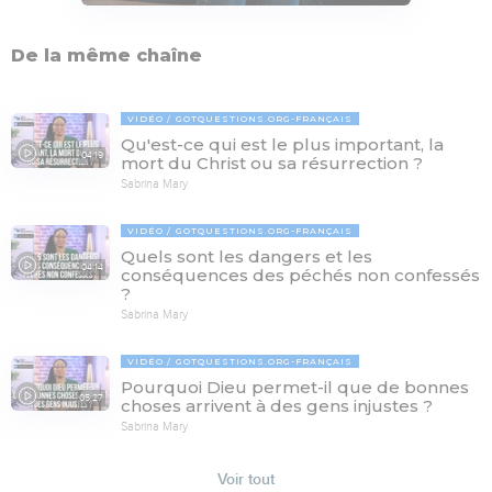
De la même chaîne
VIDÉO
GOTQUESTIONS.ORG-FRANÇAIS
Qu'est-ce qui est le plus important, la
04:19
mort du Christ ou sa résurrection ?
Sabrina Mary
VIDÉO
GOTQUESTIONS.ORG-FRANÇAIS
Quels sont les dangers et les
04:14
conséquences des péchés non confessés
?
Sabrina Mary
VIDÉO
GOTQUESTIONS.ORG-FRANÇAIS
Pourquoi Dieu permet-il que de bonnes
05:27
choses arrivent à des gens injustes ?
Sabrina Mary
Voir tout