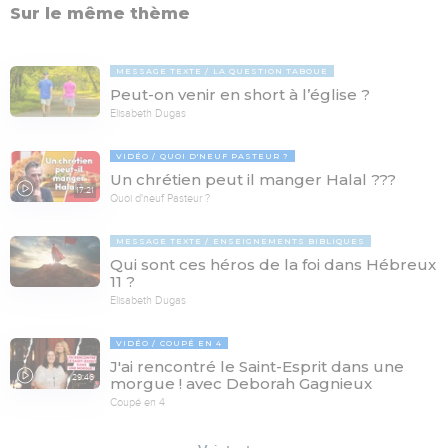
Sur le même thème
MESSAGE TEXTE
LA QUESTION TABOUE
Peut-on venir en short à l’église ?
Elisabeth Dugas
VIDÉO
QUOI D'NEUF PASTEUR ?
Un chrétien peut il manger Halal ???
17:21
Quoi d'neuf Pasteur ?
MESSAGE TEXTE
ENSEIGNEMENTS BIBLIQUES
Qui sont ces héros de la foi dans Hébreux
11 ?
Elisabeth Dugas
VIDÉO
COUPÉ EN 4
J'ai rencontré le Saint-Esprit dans une
29:46
morgue ! avec Deborah Gagnieux
Coupé en 4