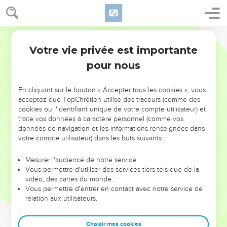
Votre vie privée est importante
pour nous
NE MANQUEZ PAS L’ÉVÉNEMENT
En cliquant sur le bouton « Accepter tous les cookies », vous
DE L’ANNÉE !
acceptez que TopChrétien utilise des traceurs (comme des
cookies ou l'identifiant unique de votre compte utilisateur) et
ET SI LEURS ERREURS POUVAIENT VOUS ÉVITER LES
traite vos données à caractère personnel (comme vos
VOTRES ?
données de navigation et les informations renseignées dans
votre compte utilisateur) dans les buts suivants :
On admire souvent les leaders pour leurs réussites, leur impact,
leur foi ou leur vision. Mais on voit moins les doutes, les erreurs
Mesurer l'audience de notre service
Vous permettre d'utiliser des services tiers tels que de la
et les saisons difficiles qu'ils ont traversés, alors même que ce
vidéo, des cartes du monde…
sont elles qui les ont façonnés.
Vous permettre d'entrer en contact avec notre service de
relation aux utilisateurs.
Dans cette conférence, leaders, entrepreneurs, et responsables
reviennent sur les erreurs marquantes de leur parcours et les
clés pour avancer avec plus de sagesse afin que leurs erreurs
Choisir mes cookies