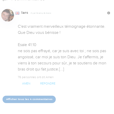
lars
Il y a 12 ans, 8 mois
C'est vraiment merveilleux témoignage étonnante. 
Que Dieu vous bénisse !

Esaïe 41:10  

ne sois pas effrayé, car je suis avec toi ; ne sois pas 
angoissé, car moi je suis ton Dieu. Je t'affermis, je 
viens à ton secours pour sûr, je te soutiens de mon 
bras droit qui fait justice.[...]
76 personnes ont dit Amen
AMEN
RÉPONDRE
Afficher tous les 4 commentaires