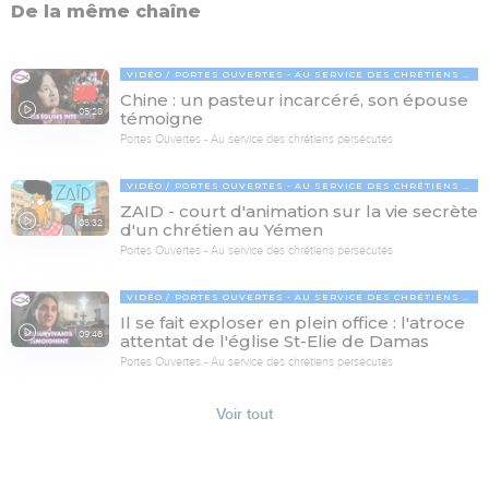
De la même chaîne
VIDÉO
PORTES OUVERTES - AU SERVICE DES CHRÉTIENS PERSÉCUTÉS
Chine : un pasteur incarcéré, son épouse
05:28
témoigne
Portes Ouvertes - Au service des chrétiens persécutés
VIDÉO
PORTES OUVERTES - AU SERVICE DES CHRÉTIENS PERSÉCUTÉS
ZAID - court d'animation sur la vie secrète
05:32
d'un chrétien au Yémen
Portes Ouvertes - Au service des chrétiens persécutés
VIDÉO
PORTES OUVERTES - AU SERVICE DES CHRÉTIENS PERSÉCUTÉS
Il se fait exploser en plein office : l'atroce
09:46
attentat de l'église St-Elie de Damas
Portes Ouvertes - Au service des chrétiens persécutés
Voir tout