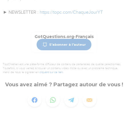
► NEWSLETTER :
https://topc.com/ChaqueJourYT
GotQuestions.org-Français
S'abonner à l'auteur
TopChrétien est une plate-forme diffuseur de contenu de partenaires de qualité sélectionnés.
Toutefois, si vous veniez à trouver un contenu vidéo illicite ou avec un problème technique,
merci de nous le signaler en
cliquant sur ce lien
.
Vous avez aimé ? Partagez autour de vous !