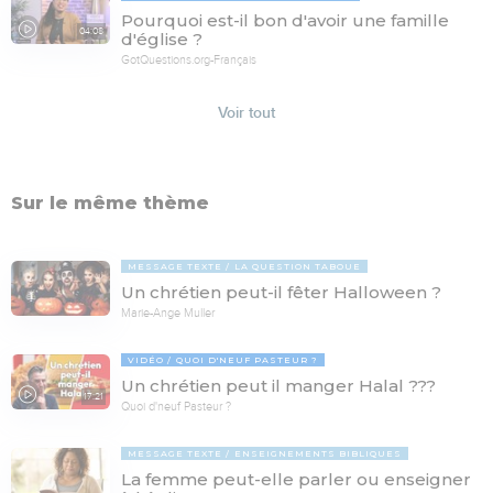
Pourquoi est-il bon d'avoir une famille
04:08
d'église ?
GotQuestions.org-Français
Voir tout
Sur le même thème
MESSAGE TEXTE
LA QUESTION TABOUE
Un chrétien peut-il fêter Halloween ?
Marie-Ange Muller
VIDÉO
QUOI D'NEUF PASTEUR ?
Un chrétien peut il manger Halal ???
17:21
Quoi d'neuf Pasteur ?
MESSAGE TEXTE
ENSEIGNEMENTS BIBLIQUES
La femme peut-elle parler ou enseigner