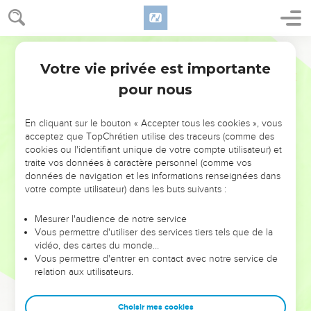
Votre vie privée est importante
pour nous
NE MANQUEZ PAS L’ÉVÉNEMENT
En cliquant sur le bouton « Accepter tous les cookies », vous
DE L’ANNÉE !
acceptez que TopChrétien utilise des traceurs (comme des
cookies ou l'identifiant unique de votre compte utilisateur) et
ET SI LEURS ERREURS POUVAIENT VOUS ÉVITER LES
traite vos données à caractère personnel (comme vos
VOTRES ?
données de navigation et les informations renseignées dans
votre compte utilisateur) dans les buts suivants :
On admire souvent les leaders pour leurs réussites, leur impact,
leur foi ou leur vision. Mais on voit moins les doutes, les erreurs
Mesurer l'audience de notre service
Vous permettre d'utiliser des services tiers tels que de la
et les saisons difficiles qu'ils ont traversés, alors même que ce
vidéo, des cartes du monde…
sont elles qui les ont façonnés.
Vous permettre d'entrer en contact avec notre service de
relation aux utilisateurs.
Dans cette conférence, leaders, entrepreneurs, et responsables
reviennent sur les erreurs marquantes de leur parcours et les
clés pour avancer avec plus de sagesse afin que leurs erreurs
Choisir mes cookies