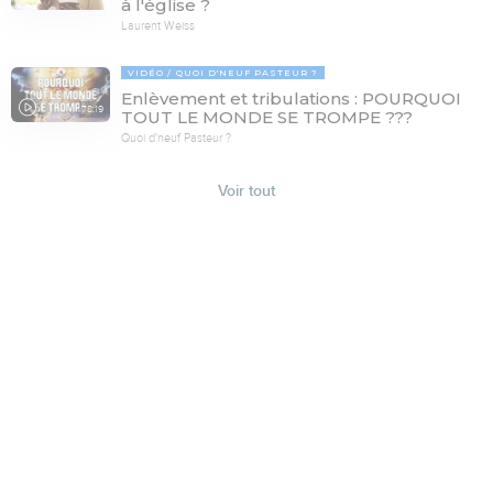
à l'église ?
Laurent Weiss
VIDÉO
QUOI D'NEUF PASTEUR ?
Enlèvement et tribulations : POURQUOI
78:19
TOUT LE MONDE SE TROMPE ???
Quoi d'neuf Pasteur ?
Voir tout