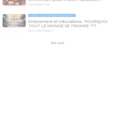
Marie-Ange Muller
VIDÉO
QUOI D'NEUF PASTEUR ?
Enlèvement et tribulations : POURQUOI
78:19
TOUT LE MONDE SE TROMPE ???
Quoi d'neuf Pasteur ?
Voir tout