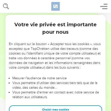
Votre vie privée est importante
pour nous
NE MANQUEZ PAS L’ÉVÉNEMENT
En cliquant sur le bouton « Accepter tous les cookies », vous
DE L’ANNÉE !
acceptez que TopChrétien utilise des traceurs (comme des
cookies ou l'identifiant unique de votre compte utilisateur) et
ET SI LEURS ERREURS POUVAIENT VOUS ÉVITER LES
traite vos données à caractère personnel (comme vos
VOTRES ?
données de navigation et les informations renseignées dans
votre compte utilisateur) dans les buts suivants :
On admire souvent les leaders pour leurs réussites, leur impact,
leur foi ou leur vision. Mais on voit moins les doutes, les erreurs
Mesurer l'audience de notre service
Vous permettre d'utiliser des services tiers tels que de la
et les saisons difficiles qu'ils ont traversés, alors même que ce
vidéo, des cartes du monde…
sont elles qui les ont façonnés.
Vous permettre d'entrer en contact avec notre service de
relation aux utilisateurs.
Dans cette conférence, leaders, entrepreneurs, et responsables
reviennent sur les erreurs marquantes de leur parcours et les
clés pour avancer avec plus de sagesse afin que leurs erreurs
Choisir mes cookies