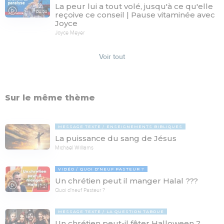
La peur lui a tout volé, jusqu'à ce qu'elle
04:04
reçoive ce conseil | Pause vitaminée avec
Joyce
Joyce Meyer
Voir tout
Sur le même thème
MESSAGE TEXTE
ENSEIGNEMENTS BIBLIQUES
La puissance du sang de Jésus
Michaël Williams
VIDÉO
QUOI D'NEUF PASTEUR ?
Un chrétien peut il manger Halal ???
17:21
Quoi d'neuf Pasteur ?
MESSAGE TEXTE
LA QUESTION TABOUE
Un chrétien peut-il fêter Halloween ?