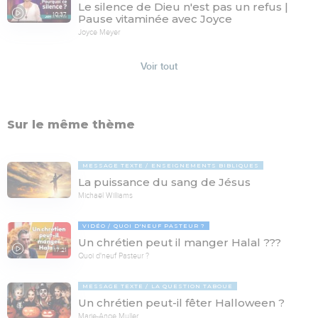
Le silence de Dieu n'est pas un refus |
10:37
Pause vitaminée avec Joyce
Joyce Meyer
Voir tout
Sur le même thème
MESSAGE TEXTE
ENSEIGNEMENTS BIBLIQUES
La puissance du sang de Jésus
Michaël Williams
VIDÉO
QUOI D'NEUF PASTEUR ?
Un chrétien peut il manger Halal ???
17:21
Quoi d'neuf Pasteur ?
MESSAGE TEXTE
LA QUESTION TABOUE
Un chrétien peut-il fêter Halloween ?
Marie-Ange Muller