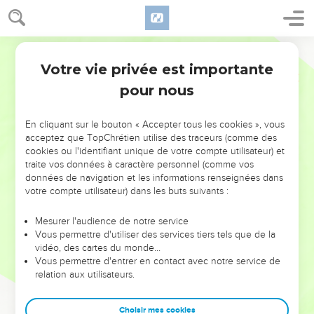
Votre vie privée est importante
pour nous
NE MANQUEZ PAS L’ÉVÉNEMENT
En cliquant sur le bouton « Accepter tous les cookies », vous
DE L’ANNÉE !
acceptez que TopChrétien utilise des traceurs (comme des
cookies ou l'identifiant unique de votre compte utilisateur) et
ET SI LEURS ERREURS POUVAIENT VOUS ÉVITER LES
traite vos données à caractère personnel (comme vos
VOTRES ?
données de navigation et les informations renseignées dans
votre compte utilisateur) dans les buts suivants :
On admire souvent les leaders pour leurs réussites, leur impact,
leur foi ou leur vision. Mais on voit moins les doutes, les erreurs
Mesurer l'audience de notre service
Vous permettre d'utiliser des services tiers tels que de la
et les saisons difficiles qu'ils ont traversés, alors même que ce
vidéo, des cartes du monde…
sont elles qui les ont façonnés.
Vous permettre d'entrer en contact avec notre service de
relation aux utilisateurs.
Dans cette conférence, leaders, entrepreneurs, et responsables
reviennent sur les erreurs marquantes de leur parcours et les
clés pour avancer avec plus de sagesse afin que leurs erreurs
Choisir mes cookies