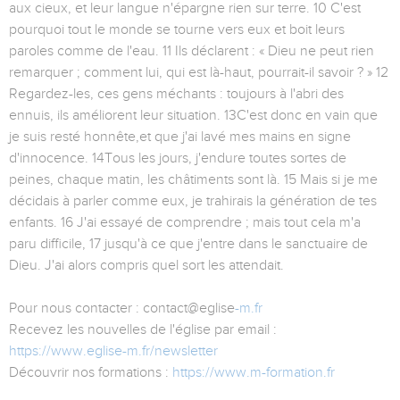
aux cieux, et leur langue n'épargne rien sur terre. 10 C'est
pourquoi tout le monde se tourne vers eux et boit leurs
paroles comme de l'eau. 11 Ils déclarent : « Dieu ne peut rien
remarquer ; comment lui, qui est là-haut, pourrait-il savoir ? » 12
Regardez-les, ces gens méchants : toujours à l'abri des
ennuis, ils améliorent leur situation. 13C'est donc en vain que
je suis resté honnête,et que j'ai lavé mes mains en signe
d'innocence. 14Tous les jours, j'endure toutes sortes de
peines, chaque matin, les châtiments sont là. 15 Mais si je me
décidais à parler comme eux, je trahirais la génération de tes
enfants. 16 J'ai essayé de comprendre ; mais tout cela m'a
paru difficile, 17 jusqu'à ce que j'entre dans le sanctuaire de
Dieu. J'ai alors compris quel sort les attendait.
Pour nous contacter : contact@eglise
-m.fr
Recevez les nouvelles de l'église par email :
https://www.eglise-m.fr/newsletter
Découvrir nos formations :
https://www.m-formation.fr