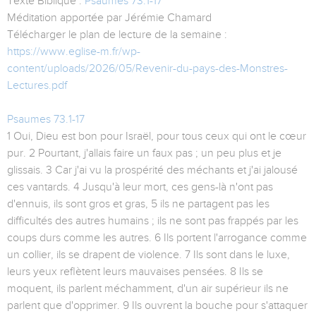
Texte Biblique :
Psaumes 73.1-17
Méditation apportée par Jérémie Chamard
Télécharger le plan de lecture de la semaine :
https://www.eglise-m.fr/wp-
content/uploads/2026/05/Revenir-du-pays-des-Monstres-
Lectures.pdf
Psaumes 73.1-17
1 Oui, Dieu est bon pour Israël, pour tous ceux qui ont le cœur
pur. 2 Pourtant, j'allais faire un faux pas ; un peu plus et je
glissais. 3 Car j'ai vu la prospérité des méchants et j'ai jalousé
ces vantards. 4 Jusqu'à leur mort, ces gens-là n'ont pas
d'ennuis, ils sont gros et gras, 5 ils ne partagent pas les
difficultés des autres humains ; ils ne sont pas frappés par les
coups durs comme les autres. 6 Ils portent l'arrogance comme
un collier, ils se drapent de violence. 7 Ils sont dans le luxe,
leurs yeux reflètent leurs mauvaises pensées. 8 Ils se
moquent, ils parlent méchamment, d'un air supérieur ils ne
parlent que d'opprimer. 9 Ils ouvrent la bouche pour s'attaquer