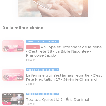
De la même chaîne
VIDÉO
ENSEIGNEMENT
Philippe et l’intendant de la reine
Nouveau
09:41
- C'est l'été 28 - La Bible Racontée -
Françoise Jacob
Eglise M
VIDÉO
ENSEIGNEMENT
La femme qui n'est jamais repartie - C'est
02:23
l'été Méditation 27 - Jérémie Chamard
Eglise M
VIDÉO
ENSEIGNEMENT
Toc, toc, Qui est là ? - Éric Denimal
31:16
Eglise M