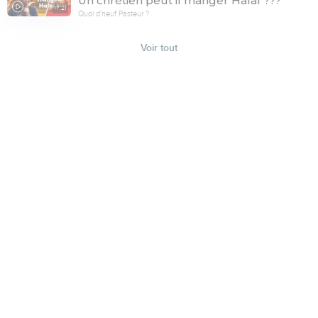
Un chrétien peut il manger Halal ???
17:21
Quoi d'neuf Pasteur ?
Voir tout