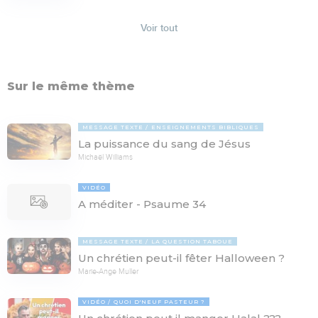
Voir tout
Sur le même thème
MESSAGE TEXTE
ENSEIGNEMENTS BIBLIQUES
La puissance du sang de Jésus
Michaël Williams
VIDÉO
A méditer - Psaume 34
MESSAGE TEXTE
LA QUESTION TABOUE
Un chrétien peut-il fêter Halloween ?
Marie-Ange Muller
VIDÉO
QUOI D'NEUF PASTEUR ?