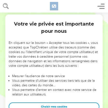
Votre vie privée est importante
pour nous
NE MANQUEZ PAS L’ÉVÉNEMENT
En cliquant sur le bouton « Accepter tous les cookies », vous
DE L’ANNÉE !
acceptez que TopChrétien utilise des traceurs (comme des
cookies ou l'identifiant unique de votre compte utilisateur) et
ET SI LEURS ERREURS POUVAIENT VOUS ÉVITER LES
traite vos données à caractère personnel (comme vos
VOTRES ?
données de navigation et les informations renseignées dans
votre compte utilisateur) dans les buts suivants :
On admire souvent les leaders pour leurs réussites, leur impact,
leur foi ou leur vision. Mais on voit moins les doutes, les erreurs
Mesurer l'audience de notre service
Vous permettre d'utiliser des services tiers tels que de la
et les saisons difficiles qu'ils ont traversés, alors même que ce
vidéo, des cartes du monde…
sont elles qui les ont façonnés.
Vous permettre d'entrer en contact avec notre service de
relation aux utilisateurs.
Dans cette conférence, leaders, entrepreneurs, et responsables
reviennent sur les erreurs marquantes de leur parcours et les
clés pour avancer avec plus de sagesse afin que leurs erreurs
Choisir mes cookies