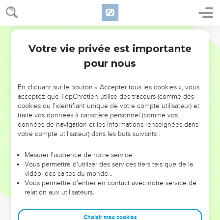
Votre vie privée est importante
pour nous
NE MANQUEZ PAS L’ÉVÉNEMENT
En cliquant sur le bouton « Accepter tous les cookies », vous
DE L’ANNÉE !
acceptez que TopChrétien utilise des traceurs (comme des
cookies ou l'identifiant unique de votre compte utilisateur) et
ET SI LEURS ERREURS POUVAIENT VOUS ÉVITER LES
traite vos données à caractère personnel (comme vos
VOTRES ?
données de navigation et les informations renseignées dans
votre compte utilisateur) dans les buts suivants :
On admire souvent les leaders pour leurs réussites, leur impact,
leur foi ou leur vision. Mais on voit moins les doutes, les erreurs
Mesurer l'audience de notre service
Vous permettre d'utiliser des services tiers tels que de la
et les saisons difficiles qu'ils ont traversés, alors même que ce
vidéo, des cartes du monde…
sont elles qui les ont façonnés.
Vous permettre d'entrer en contact avec notre service de
relation aux utilisateurs.
Dans cette conférence, leaders, entrepreneurs, et responsables
reviennent sur les erreurs marquantes de leur parcours et les
clés pour avancer avec plus de sagesse afin que leurs erreurs
Choisir mes cookies