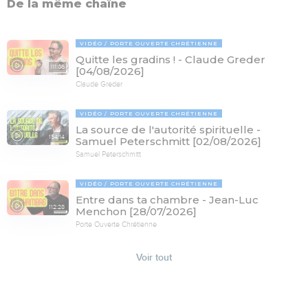
De la même chaîne
VIDÉO
PORTE OUVERTE CHRÉTIENNE
Quitte les gradins ! - Claude Greder
111:06
[04/08/2026]
Claude Greder
VIDÉO
PORTE OUVERTE CHRÉTIENNE
La source de l'autorité spirituelle -
154:14
Samuel Peterschmitt [02/08/2026]
Samuel Peterschmitt
VIDÉO
PORTE OUVERTE CHRÉTIENNE
Entre dans ta chambre - Jean-Luc
112:28
Menchon [28/07/2026]
Porte Ouverte Chrétienne
Voir tout