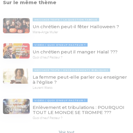
Sur le même thème
MESSAGE TEXTE
LA QUESTION TABOUE
Un chrétien peut-il fêter Halloween ?
Marie-Ange Muller
VIDÉO
QUOI D'NEUF PASTEUR ?
Un chrétien peut il manger Halal ???
17:21
Quoi d'neuf Pasteur ?
MESSAGE TEXTE
ENSEIGNEMENTS BIBLIQUES
La femme peut-elle parler ou enseigner
à l'église ?
Laurent Weiss
VIDÉO
QUOI D'NEUF PASTEUR ?
Enlèvement et tribulations : POURQUOI
78:19
TOUT LE MONDE SE TROMPE ???
Quoi d'neuf Pasteur ?
Voir tout