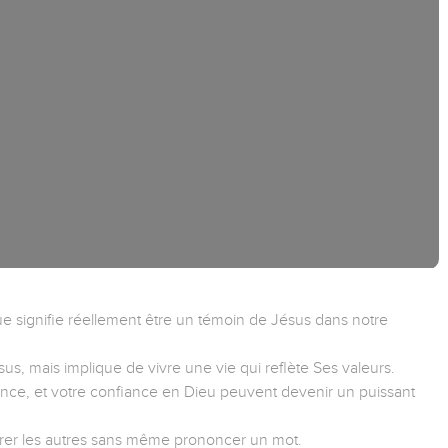
e signifie réellement être un témoin de Jésus dans notre
sus, mais implique de vivre une vie qui reflète Ses valeurs.
ce, et votre confiance en Dieu peuvent devenir un puissant
irer les autres sans même prononcer un mot.