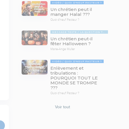
VIDÉO
QUOI D'NEUF PASTEUR ?
Un chrétien peut il
17:21
manger Halal ???
Quoi d'neuf Pasteur ?
MESSAGE TEXTE
LA QUESTION TABOUE
Un chrétien peut-il
fêter Halloween ?
Marie-Ange Muller
VIDÉO
QUOI D'NEUF PASTEUR ?
Enlèvement et
78:19
tribulations :
POURQUOI TOUT LE
MONDE SE TROMPE
???
Quoi d'neuf Pasteur ?
Voir tout