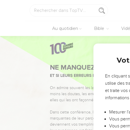
Au quotidien
Bible
Vid
Vot
NE MANQUEZ PAS L’ÉVÉ
ET SI LEURS ERREURS POUVAIENT VOUS 
En cliquant 
utilise des 
On admire souvent les leaders pour leurs réussi
et traite vo
moins les doutes, les erreurs et les saisons di
informations
elles qui les ont façonnés.
Mesurer l'
Dans cette conférence, leaders, entrepreneur
marquantes de leur parcours et les clés pour
Vous perme
deviennent vos tremplins. Que vous guidiez 
Vous perme