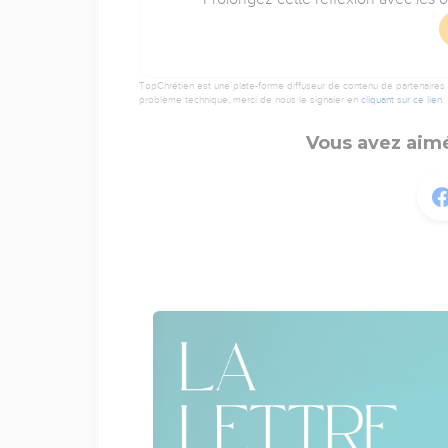
TopChrétien est une plate-forme diffuseur de contenu de partenaires de
problème technique, merci de nous le signaler en
cliquant sur ce lien
.
Vous avez aimé