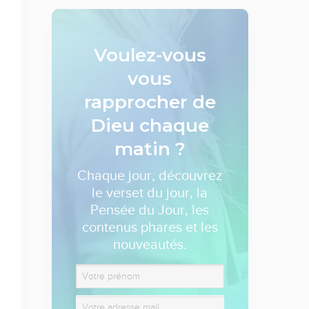
Voulez-vous
vous
rapprocher de
Dieu
chaque
matin ?
Chaque jour, découvrez
le verset du jour, la
Pensée du Jour, les
contenus phares et les
nouveautés.