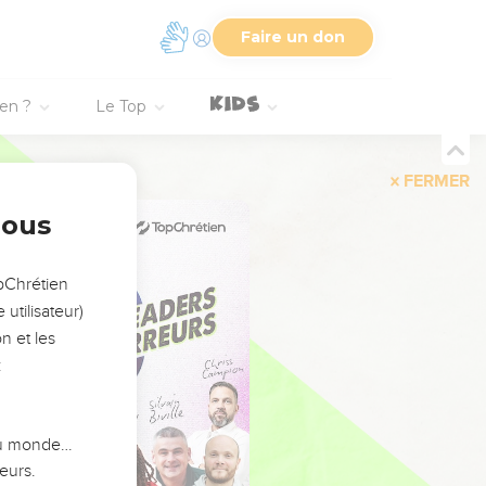
Faire un don
ien ?
Le Top
FERMER
nous
opChrétien
utilisateur)
n et les
:
 du monde…
eurs.