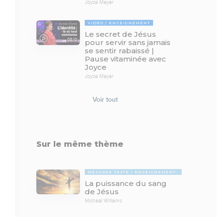
Joyce Meyer
VIDÉO
ENSEIGNEMENT
Le secret de Jésus
03:10
pour servir sans jamais
se sentir rabaissé |
Pause vitaminée avec
Joyce
Joyce Meyer
Voir tout
Sur le même thème
MESSAGE TEXTE
ENSEIGNEMENTS BIBLIQUES
La puissance du sang
de Jésus
Michaël Williams