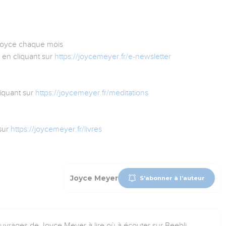
 Joyce chaque mois
 en cliquant sur
https://joycemeyer.fr/e-newsletter
iquant sur
https://joycemeyer.fr/meditations
sur
https://joycemeyer.fr/livres
Joyce Meyer
S'abonner à l'auteur
ouvrages de Joyce Meyer à lire où à écouter sur Beebli.