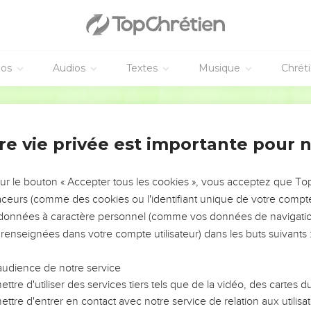
éos
Audios
Textes
Musique
Chrét
re vie privée est importante pour 
NEMENT DE L’ANNÉE !
ÉVITER LES VOTRES ?
sur le bouton « Accepter tous les cookies », vous acceptez que T
traceurs (comme des cookies ou l'identifiant unique de votre compte 
tes, leur impact, leur foi ou leur vision. Mais on voit
s données à caractère personnel (comme vos données de navigatio
fficiles qu'ils ont traversés, alors même que ce sont
 renseignées dans votre compte utilisateur) dans les buts suivants 
audience de notre service
s, et responsables reviennent sur les erreurs
 avancer avec plus de sagesse afin que leurs erreurs
ttre d'utiliser des services tiers tels que de la vidéo, des cartes
un ministère, une équipe, un groupe ou une famille,
ttre d'entrer en contact avec notre service de relation aux utilisat