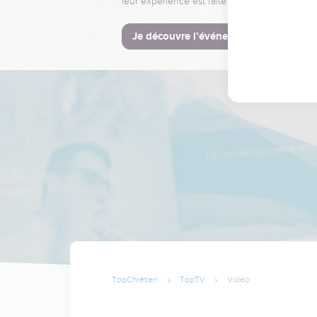
leur expérience est faite pour vous.
Je découvre l’événement
TopChrétien
TopTV
Vidéo