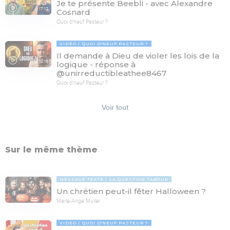
Je te présente Beebli - avec Alexandre
17:12
Cosnard
Quoi d'neuf Pasteur ?
VIDÉO
QUOI D'NEUF PASTEUR ?
Il demande à Dieu de violer les lois de la
12:16
logique - réponse à
@unirreductibleathee8467
Quoi d'neuf Pasteur ?
Voir tout
Sur le même thème
MESSAGE TEXTE
LA QUESTION TABOUE
Un chrétien peut-il fêter Halloween ?
Marie-Ange Muller
VIDÉO
QUOI D'NEUF PASTEUR ?