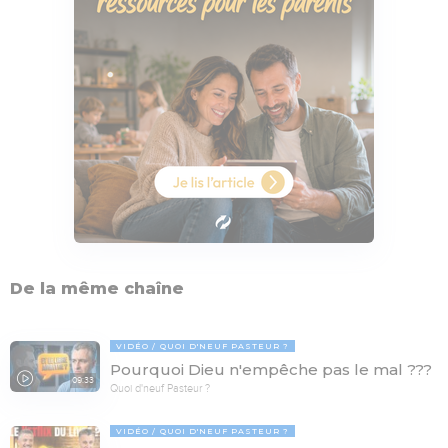
De la même chaîne
VIDÉO
QUOI D'NEUF PASTEUR ?
Pourquoi Dieu n'empêche pas le mal ???
09:33
Quoi d'neuf Pasteur ?
VIDÉO
QUOI D'NEUF PASTEUR ?