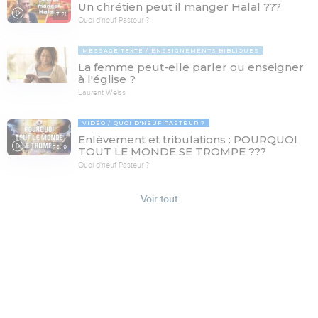
Un chrétien peut il manger Halal ???
17:21
Quoi d'neuf Pasteur ?
MESSAGE TEXTE
ENSEIGNEMENTS BIBLIQUES
La femme peut-elle parler ou enseigner
à l'église ?
Laurent Weiss
VIDÉO
QUOI D'NEUF PASTEUR ?
Enlèvement et tribulations : POURQUOI
78:19
TOUT LE MONDE SE TROMPE ???
Quoi d'neuf Pasteur ?
Voir tout