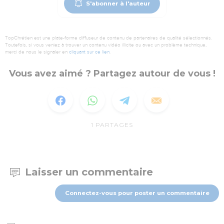
S'abonner à l'auteur
TopChrétien est une plate-forme diffuseur de contenu de partenaires de qualité sélectionnés.
Toutefois, si vous veniez à trouver un contenu vidéo illicite ou avec un problème technique,
merci de nous le signaler en
cliquant sur ce lien
.
Vous avez aimé ? Partagez autour de vous !
1
PARTAGES
Laisser un commentaire
Connectez-vous pour poster un commentaire