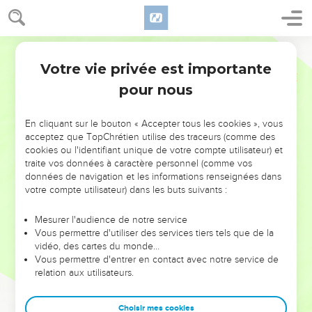
Votre vie privée est importante
pour nous
NE MANQUEZ PAS L’ÉVÉNEMENT
En cliquant sur le bouton « Accepter tous les cookies », vous
DE L’ANNÉE !
acceptez que TopChrétien utilise des traceurs (comme des
cookies ou l'identifiant unique de votre compte utilisateur) et
ET SI LEURS ERREURS POUVAIENT VOUS ÉVITER LES
traite vos données à caractère personnel (comme vos
VOTRES ?
données de navigation et les informations renseignées dans
votre compte utilisateur) dans les buts suivants :
On admire souvent les leaders pour leurs réussites, leur impact,
leur foi ou leur vision. Mais on voit moins les doutes, les erreurs
Mesurer l'audience de notre service
Vous permettre d'utiliser des services tiers tels que de la
et les saisons difficiles qu'ils ont traversés, alors même que ce
vidéo, des cartes du monde…
sont elles qui les ont façonnés.
Vous permettre d'entrer en contact avec notre service de
relation aux utilisateurs.
Dans cette conférence, leaders, entrepreneurs, et responsables
reviennent sur les erreurs marquantes de leur parcours et les
clés pour avancer avec plus de sagesse afin que leurs erreurs
Choisir mes cookies