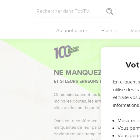
Au quotidien
Bible
Vid
Vot
NE MANQUEZ PAS L’ÉVÉ
ET SI LEURS ERREURS POUVAIENT VOUS 
En cliquant 
utilise des 
On admire souvent les leaders pour leurs réussi
et traite vo
moins les doutes, les erreurs et les saisons di
informations
elles qui les ont façonnés.
Mesurer l'
Dans cette conférence, leaders, entrepreneur
marquantes de leur parcours et les clés pour
Vous perme
deviennent vos tremplins. Que vous guidiez 
Vous perme