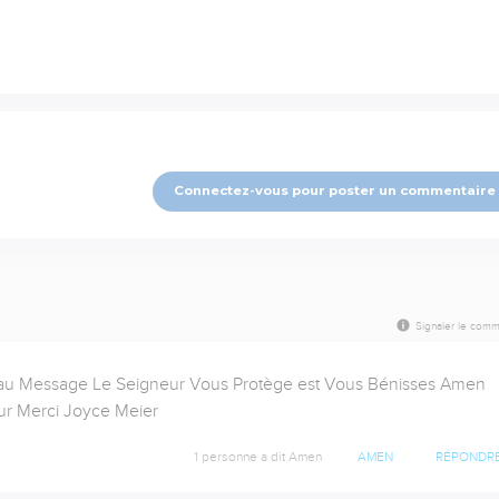
Connectez-vous pour poster un commentaire
Signaler le comm
au Message Le Seigneur Vous Protège est Vous Bénisses Amen 
ur Merci Joyce Meier
1 personne a dit Amen
AMEN
RÉPONDR