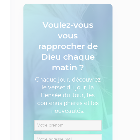
Voulez-vous
vous
rapprocher de
Dieu
chaque
matin ?
Chaque jour, découvrez
le verset du jour, la
Pensée du Jour, les
contenus phares et les
nouveautés.