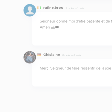
rufine.brou
Il y a 4 ans, 1 mois
Seigneur donne moi d'être patiente et de te
Amen 🙏❤️
Ghislaine
Il y a 4 ans, 1 mois
Merçi Seigneur de faire ressentir de la joi