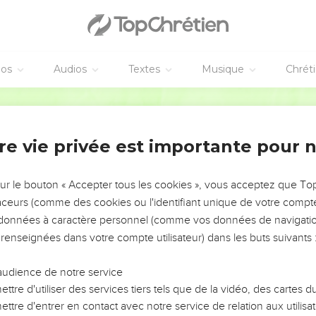
éos
Audios
Textes
Musique
Chrét
re vie privée est importante pour 
NEMENT DE L’ANNÉE !
ÉVITER LES VOTRES ?
sur le bouton « Accepter tous les cookies », vous acceptez que T
traceurs (comme des cookies ou l'identifiant unique de votre compte 
tes, leur impact, leur foi ou leur vision. Mais on voit
s données à caractère personnel (comme vos données de navigatio
fficiles qu'ils ont traversés, alors même que ce sont
 renseignées dans votre compte utilisateur) dans les buts suivants 
audience de notre service
s, et responsables reviennent sur les erreurs
 avancer avec plus de sagesse afin que leurs erreurs
ttre d'utiliser des services tiers tels que de la vidéo, des cartes
un ministère, une équipe, un groupe ou une famille,
ttre d'entrer en contact avec notre service de relation aux utilisat