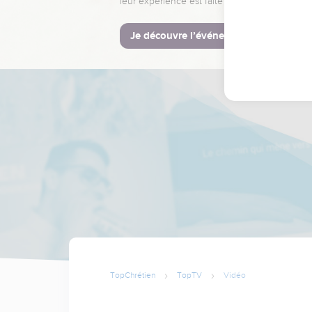
leur expérience est faite pour vous.
Je découvre l’événement
TopChrétien
TopTV
Vidéo