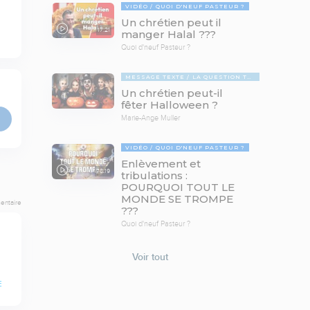
VIDÉO
QUOI D'NEUF PASTEUR ?
Un chrétien peut il
17:21
manger Halal ???
Quoi d'neuf Pasteur ?
MESSAGE TEXTE
LA QUESTION TABOUE
Un chrétien peut-il
fêter Halloween ?
Marie-Ange Muller
VIDÉO
QUOI D'NEUF PASTEUR ?
Enlèvement et
78:19
tribulations :
POURQUOI TOUT LE
MONDE SE TROMPE
entaire
???
Quoi d'neuf Pasteur ?
Voir tout
E