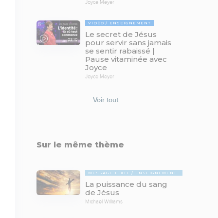
Joyce Meyer
VIDÉO
ENSEIGNEMENT
Le secret de Jésus
03:10
pour servir sans jamais
se sentir rabaissé |
Pause vitaminée avec
Joyce
Joyce Meyer
Voir tout
Sur le même thème
MESSAGE TEXTE
ENSEIGNEMENTS BIBLIQUES
La puissance du sang
de Jésus
Michaël Williams