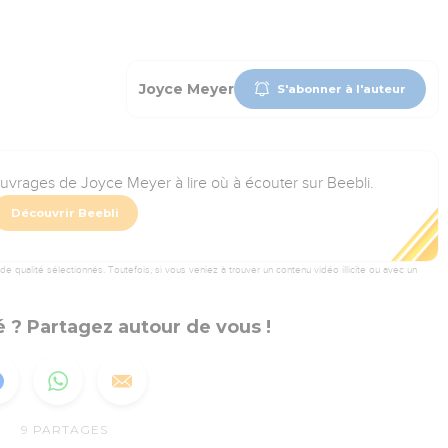
Joyce Meyer
S'abonner à l'auteur
ouvrages de Joyce Meyer à lire où à écouter sur Beebli.
Découvrir Beebli
 qualité sélectionnés. Toutefois, si vous veniez à trouver un contenu vidéo illicite ou avec un
 ? Partagez autour de vous !
9
PARTAGES