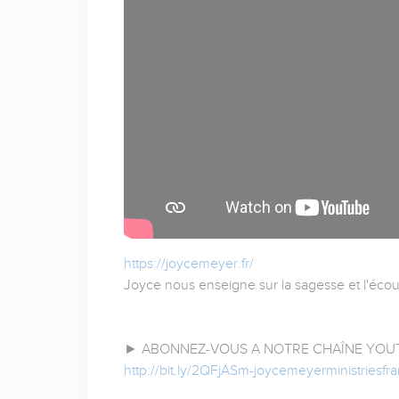
https://joycemeyer.fr/
Joyce nous enseigne sur la sagesse et l'écou
► ABONNEZ-VOUS A NOTRE CHAÎNE YOUT
http://bit.ly/2QFjASm-joycemeyerministriesf