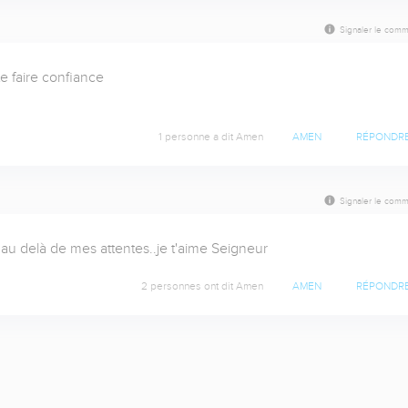
Signaler le comm
 faire confiance

1 personne a dit Amen
AMEN
RÉPONDR
Signaler le comm
e au delà de mes attentes..je t'aime Seigneur
2 personnes ont dit Amen
AMEN
RÉPONDR