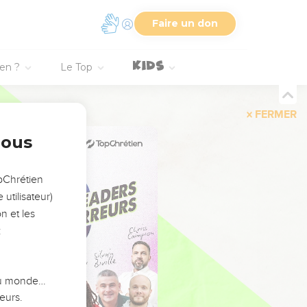
Faire un don
ien ?
Le Top
FERMER
nous
opChrétien
utilisateur)
n et les
:
 du monde…
eurs.