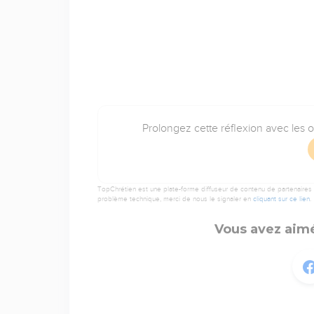
Prolongez cette réflexion avec les 
TopChrétien est une plate-forme diffuseur de contenu de partenaires de
problème technique, merci de nous le signaler en
cliquant sur ce lien
.
Vous avez aimé